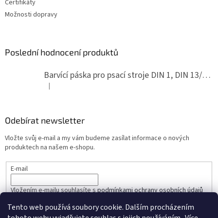
Certifikáty
Možnosti dopravy
Poslední hodnocení produktů
Barvící páska pro psací stroje DIN 1, DIN 13/10, LAND, PA červenočerná
|
Hodnocení produktu je 5 z 5 hvězdiček.
Odebírat newsletter
Vložte svůj e-mail a my vám budeme zasílat informace o nových
produktech na našem e-shopu.
E-mail
Vložením e-mailu souhlasíte s
podmínkami ochrany osobních údajů
Tento web používá soubory cookie. Dalším procházením
PŘIHLÁSIT SE