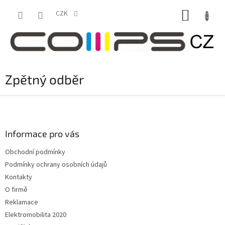
Přejít
NÁKUP
na
CZK
obsah
KOŠÍK
Zpětný odběr
Z
á
p
a
Informace pro vás
t
Obchodní podmínky
í
Podmínky ochrany osobních údajů
Kontakty
O firmě
Reklamace
Elektromobilita 2020