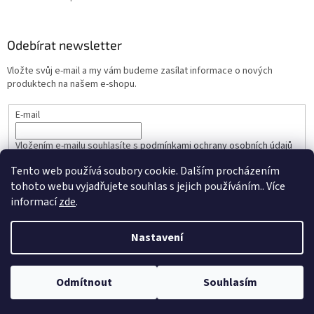
Hodnocení produktu je 5 z 5 hvězdiček.
Odebírat newsletter
Vložte svůj e-mail a my vám budeme zasílat informace o nových
produktech na našem e-shopu.
E-mail
Vložením e-mailu souhlasíte s
podmínkami ochrany osobních údajů
Tento web používá soubory cookie. Dalším procházením
PŘIHLÁSIT SE
tohoto webu vyjadřujete souhlas s jejich používáním.. Více
informací
zde
.
Nastavení
Vytvořil Shoptet
Odmítnout
Souhlasím
Copyright 2026
COMPS CZ
. Všechna práva vyhrazena.