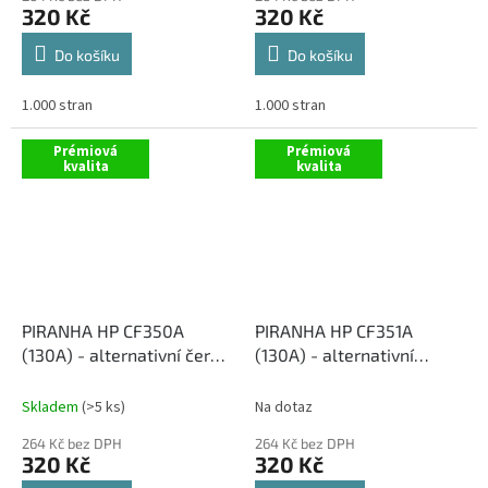
320 Kč
320 Kč
Do košíku
Do košíku
1.000 stran
1.000 stran
Prémiová
Prémiová
kvalita
kvalita
PIRANHA HP CF350A
PIRANHA HP CF351A
(130A) - alternativní černý
(130A) - alternativní
toner
modrý toner
Skladem
(>5 ks)
Na dotaz
264 Kč bez DPH
264 Kč bez DPH
320 Kč
320 Kč