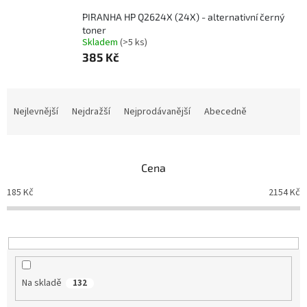
PIRANHA HP Q2624X (24X) - alternativní černý
toner
Skladem
(>5 ks)
385 Kč
Ř
a
Nejlevnější
Nejdražší
Nejprodávanější
Abecedně
z
e
n
Cena
í
p
185
Kč
2154
Kč
r
o
d
u
k
t
Na skladě
132
ů