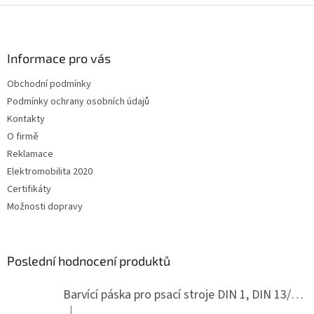
Z
á
p
a
Informace pro vás
t
Obchodní podmínky
í
Podmínky ochrany osobních údajů
Kontakty
O firmě
Reklamace
Elektromobilita 2020
Certifikáty
Možnosti dopravy
Poslední hodnocení produktů
Barvící páska pro psací stroje DIN 1, DIN 13/10, LAND, PA červenočerná
|