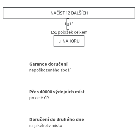
NAČÍST 12 DALŠÍCH
S
1
13
t
O
r
151
položek celkem
v
á
l
NAHORU
n
á
k
d
o
v
a
á
Garance doručení
c
n
í
nepoškozeného zboží
í
p
r
v
Přes 40000 výdejních míst
k
po celé ČR
y
v
ý
p
Doručení do druhého dne
i
na jakékoliv místo
s
u