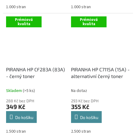
1.000 stran
1.000 stran
Prémiová
Prémiová
kvalita
kvalita
PIRANHA HP CF283A (83A)
PIRANHA HP C7115A (15A) -
- černý toner
alternativní černý toner
Skladem
(>5 ks)
Na dotaz
288 Kč bez DPH
293 Kč bez DPH
349 Kč
355 Kč
Do košíku
Do košíku
1.500 stran
2.500 stran