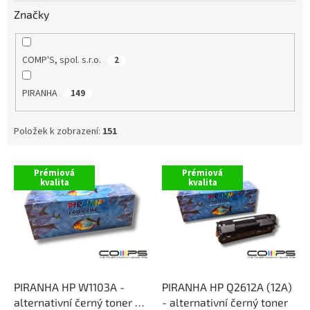
Značky
COMP'S, spol. s.r.o.
2
PIRANHA
149
Položek k zobrazení:
151
V
Prémiová
Prémiová
ý
kvalita
kvalita
p
i
s
p
r
o
d
PIRANHA HP W1103A -
PIRANHA HP Q2612A (12A)
u
alternativní černý toner S
- alternativní černý toner