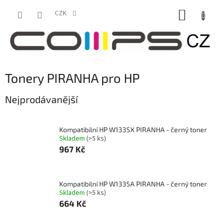
Přejít
NÁKUP
na
CZK
obsah
KOŠÍK
Tonery PIRANHA pro HP
Nejprodávanější
Kompatibilní HP W1335X PIRANHA - černý toner
Skladem
(>5 ks)
967 Kč
Kompatibilní HP W1335A PIRANHA - černý toner
Skladem
(>5 ks)
664 Kč