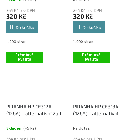
Skladem
(>5 ks)
Na dotaz
264 Kč bez DPH
264 Kč bez DPH
320 Kč
320 Kč
Do košíku
Do košíku
1.200 stran
1.000 stran
Prémiová
Prémiová
kvalita
kvalita
PIRANHA HP CE312A
PIRANHA HP CE313A
(126A) - alternativní žlutý
(126A) - alternativní
toner
červený toner
Skladem
(>5 ks)
Na dotaz
264 Kč bez DPH
264 Kč bez DPH