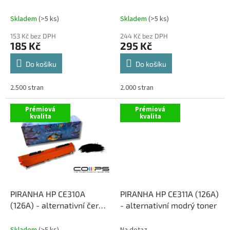
k
ČIPEM
t
Skladem
(>5 ks)
Skladem
(>5 ks)
ů
153 Kč bez DPH
244 Kč bez DPH
185 Kč
295 Kč
Do košíku
Do košíku
2.500 stran
2.000 stran
Prémiová
Prémiová
kvalita
kvalita
PIRANHA HP CE310A
PIRANHA HP CE311A (126A)
(126A) - alternativní černý
- alternativní modrý toner
toner