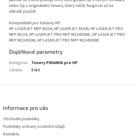
nebo čip z originálního toneru, který může fungovat až na
několik použití.
Kompatibilní pro tiskárny HP:
HP LASERJET MFP M234, HP LASERJET M209, HP LASERJET PRO
MFP M234, HP LASERJET PRO MFP M234SDNE, HP LASERJET PRO
MFP M234SDW, HP LASERJET PRO MFP M234SDWE
Doplňkové parametry
Kategorie
:
Tonery PIRANHA pro HP
Záruka
:
5 let
Z
á
p
a
Informace pro vás
t
Obchodní podmínky
í
Podmínky ochrany osobních údajů
Kontakty