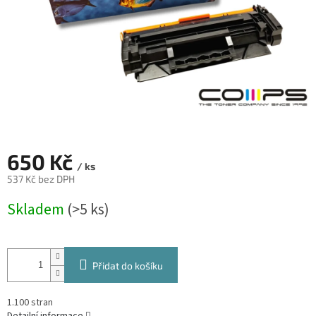
650 Kč
/ ks
537 Kč bez DPH
Měrná
Skladem
(>5 ks)
cena:
Přidat do košíku
1.100 stran