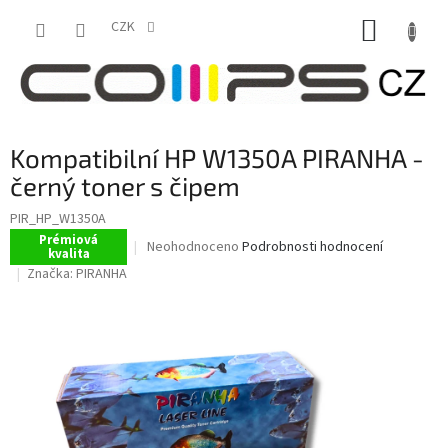
Přejít
NÁKUP
na
CZK
obsah
KOŠÍK
Kompatibilní HP W1350A PIRANHA -
černý toner s čipem
PIR_HP_W1350A
Prémiová
Průměrné
Neohodnoceno
Podrobnosti hodnocení
kvalita
hodnocení
Značka:
PIRANHA
produktu
je
0,0
z
5
hvězdiček.