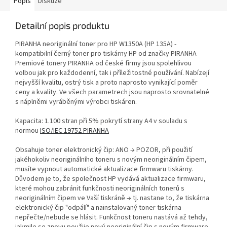
Popis
Diskuze
Detailní popis produktu
PIRANHA neoriginální toner pro HP W1350A (HP 135A) -
kompatibilní černý toner pro tiskárny HP od značky PIRANHA
Premiové tonery PIRANHA od české firmy jsou spolehlivou
volbou jak pro každodenní, tak i příležitostné používání. Nabízejí
nejvyšší kvalitu, ostrý tisk a proto naprosto vynikající poměr
ceny a kvality. Ve všech parametrech jsou naprosto srovnatelné
s náplněmi vyráběnými výrobci tiskáren.
Kapacita: 1.100 stran při 5% pokrytí strany A4 v souladu s
normou
ISO/IEC 19752 PIRANHA
Obsahuje toner elektronický čip: ANO → POZOR, při použití
jakéhokoliv neoriginálního toneru s novým neoriginálním čipem,
musíte vypnout automatické aktualizace firmwaru tiskárny.
Důvodem je to, že společnost HP vydává aktualizace firmwaru,
které mohou zabránit funkčnosti neoriginálních tonerů s
neoriginálním čipem ve Vaší tiskráně → tj. nastane to, že tiskárna
elektronický čip "odpálí" a nainstalovaný toner tiskárna
nepřečte/nebude se hlásit. Funkčnost toneru nastává až tehdy,
jakmile se znovu použije nový neoriginální čip s novým firmware