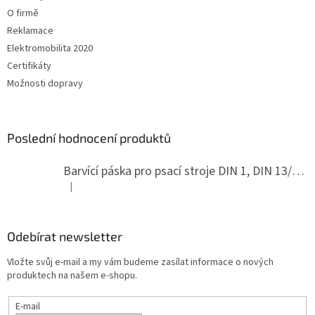
O firmě
Reklamace
Elektromobilita 2020
Certifikáty
Možnosti dopravy
Poslední hodnocení produktů
Barvící páska pro psací stroje DIN 1, DIN 13/10, LAND, PA červenočerná
|
Hodnocení produktu je 5 z 5 hvězdiček.
Odebírat newsletter
Vložte svůj e-mail a my vám budeme zasílat informace o nových
produktech na našem e-shopu.
E-mail