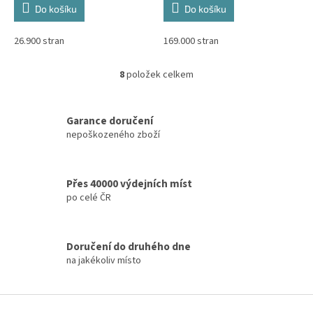
Do košíku
Do košíku
26.900 stran
169.000 stran
8
položek celkem
O
v
l
á
Garance doručení
d
nepoškozeného zboží
a
c
í
Přes 40000 výdejních míst
p
po celé ČR
r
v
k
y
Doručení do druhého dne
v
na jakékoliv místo
ý
p
i
Z
s