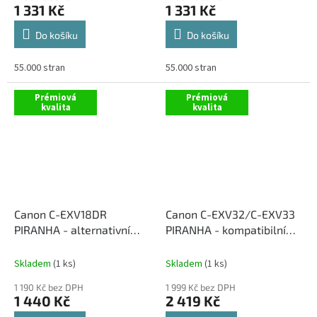
1 331 Kč
1 331 Kč
Do košíku
Do košíku
55.000 stran
55.000 stran
Prémiová
Prémiová
kvalita
kvalita
Canon C-EXV18DR
Canon C-EXV32/C-EXV33
PIRANHA - alternativní
PIRANHA - kompatibilní
válcová jednotka
válcová jednotka
Skladem
(1 ks)
Skladem
(1 ks)
1 190 Kč bez DPH
1 999 Kč bez DPH
1 440 Kč
2 419 Kč