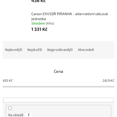
436 Kč
Canon EXV5DR PIRANHA - alternativní válcová
jednotka
Skladem
(4 ks)
1 331 Kč
Ř
a
Nejlevnější
Nejdražší
Nejprodávanější
Abecedně
z
e
n
Cena
í
p
435
Kč
2419
Kč
r
o
d
u
k
t
Na skladě
7