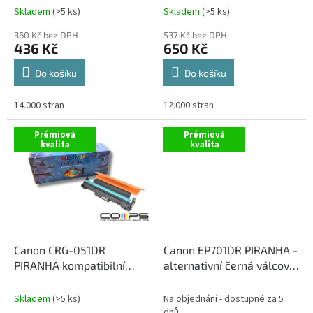
t
Skladem
(>5 ks)
Skladem
(>5 ks)
ů
360 Kč bez DPH
537 Kč bez DPH
436 Kč
650 Kč
Do košíku
Do košíku
14.000 stran
12.000 stran
Prémiová
Prémiová
kvalita
kvalita
Canon CRG-051DR
Canon EP701DR PIRANHA -
PIRANHA kompatibilní
alternativní černá válcová
válcová jednotka
jednotka
Skladem
(>5 ks)
Na objednání - dostupné za 5
dnů