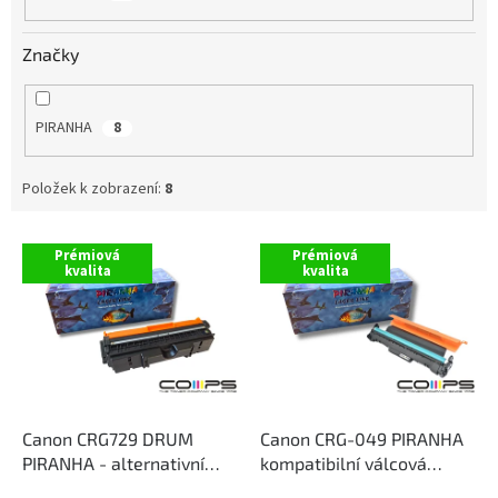
ů
Značky
PIRANHA
8
Položek k zobrazení:
8
V
Prémiová
Prémiová
ý
kvalita
kvalita
p
i
s
p
r
o
d
Canon CRG729 DRUM
Canon CRG-049 PIRANHA
u
PIRANHA - alternativní
kompatibilní válcová
k
černá válcová jednotka
jednotka