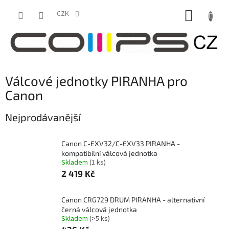
Přejít
NÁKUP
na
CZK
obsah
KOŠÍK
Válcové jednotky PIRANHA pro
Canon
Nejprodávanější
Canon C-EXV32/C-EXV33 PIRANHA -
kompatibilní válcová jednotka
Skladem
(1 ks)
2 419 Kč
Canon CRG729 DRUM PIRANHA - alternativní
černá válcová jednotka
Skladem
(>5 ks)