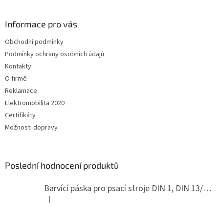
á
u
p
a
Informace pro vás
t
Obchodní podmínky
í
Podmínky ochrany osobních údajů
Kontakty
O firmě
Reklamace
Elektromobilita 2020
Certifikáty
Možnosti dopravy
Poslední hodnocení produktů
Barvící páska pro psací stroje DIN 1, DIN 13/10, LAND, PA červenočerná
|
Hodnocení produktu je 5 z 5 hvězdiček.