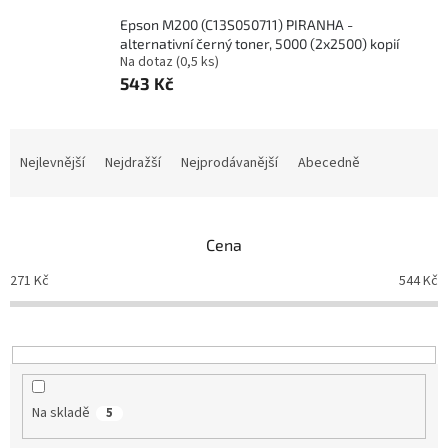
Epson M200 (C13S050711) PIRANHA -
alternativní černý toner, 5000 (2x2500) kopií
Na dotaz
(0,5 ks)
543 Kč
Ř
a
Nejlevnější
Nejdražší
Nejprodávanější
Abecedně
z
e
n
Cena
í
p
271
Kč
544
Kč
r
o
d
u
k
t
Na skladě
5
ů