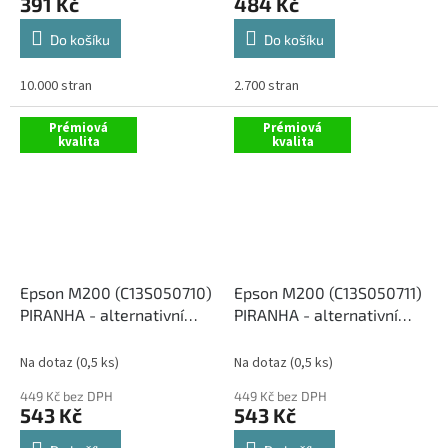
391 Kč
484 Kč
Do košíku
Do košíku
10.000 stran
2.700 stran
Prémiová
Prémiová
kvalita
kvalita
Epson M200 (C13S050710)
Epson M200 (C13S050711)
PIRANHA - alternativní
PIRANHA - alternativní
černý toner, 5000
černý toner, 5000
(2x2500) kopií
(2x2500) kopií
Na dotaz
(0,5 ks)
Na dotaz
(0,5 ks)
449 Kč bez DPH
449 Kč bez DPH
543 Kč
543 Kč