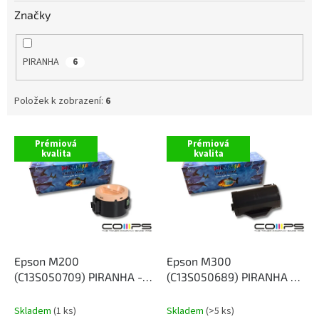
Značky
PIRANHA
6
Položek k zobrazení:
6
V
Prémiová
Prémiová
ý
kvalita
kvalita
p
i
s
p
r
o
d
Epson M200
Epson M300
u
(C13S050709) PIRANHA -
(C13S050689) PIRANHA -
k
alternativní černý toner, 2
alternativní černý toner, 10
t
500 kopií
000 kopií
Skladem
(1 ks)
Skladem
(>5 ks)