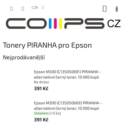
Přejít
NÁKUP
na
CZK
obsah
KOŠÍK
Tonery PIRANHA pro Epson
Nejprodávanější
Epson M300 (C13S050691) PIRANHA -
alternativní černý toner, 10 000 kopií
Na dotaz
391 Kč
Epson M300 (C13S050689) PIRANHA -
alternativní černý toner, 10 000 kopií
Skladem
(>5 ks)
391 Kč