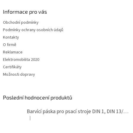
p
a
Informace pro vás
t
Obchodní podmínky
í
Podmínky ochrany osobních údajů
Kontakty
O firmě
Reklamace
Elektromobilita 2020
Certifikáty
Možnosti dopravy
Poslední hodnocení produktů
Barvící páska pro psací stroje DIN 1, DIN 13/10, LAND, PA červenočerná
|
Hodnocení produktu je 5 z 5 hvězdiček.