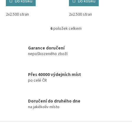
Do košíku
Do košíku
2x2.500 stran
2x2.500 stran
6
položek celkem
O
v
l
á
Garance doručení
d
nepoškozeného zboží
a
c
í
Přes 40000 výdejních míst
p
po celé ČR
r
v
k
y
Doručení do druhého dne
v
na jakékoliv místo
ý
p
i
Z
s
á
u