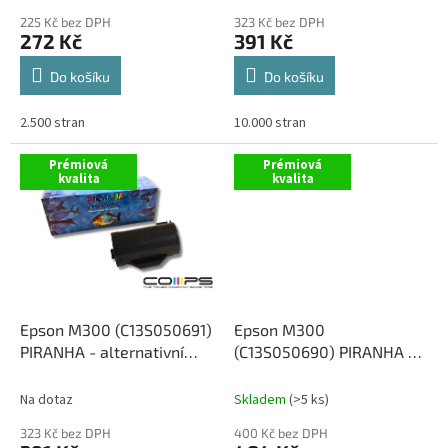
ů
225 Kč bez DPH
323 Kč bez DPH
272 Kč
391 Kč
Do košíku
Do košíku
2.500 stran
10.000 stran
Prémiová
Prémiová
kvalita
kvalita
Epson M300 (C13S050691)
Epson M300
PIRANHA - alternativní
(C13S050690) PIRANHA -
černý toner, 10 000 kopií
alternativní černý toner, 2
700 kopií
Na dotaz
Skladem
(>5 ks)
323 Kč bez DPH
400 Kč bez DPH