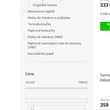
333 
Originální tonery
Inkoustové náplně
3.000 
Pásky do tiskáren a pokladen
Termokotoučky
P
Papírové kotoučky
Pásky do tiskárny štítků
Papírové samolepící role do tiskárny
štítků
Kancelářský papír
Cena
Sams
PIRAN
332
Kč
799
Kč
297 Kč
359