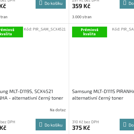
Do košíku
Do
Kč
359 Kč
stran
3.000 stran
Kód:
PIR_SAM_SCX4521
Kód:
PIR_S
rémiová
Prémiová
kvalita
kvalita
ung MLT-D119S, SCX4521
Samsung MLT-D111S PIRANH
HA - alternativní černý toner
alternativní černý toner
Na dotaz
 bez DPH
310 Kč bez DPH
Do košíku
Do
 Kč
375 Kč