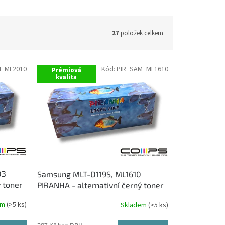
27
položek celkem
M_ML2010
Kód:
PIR_SAM_ML1610
Prémiová
kvalita
D3
Samsung MLT-D119S, ML1610
 toner
PIRANHA - alternativní černý toner
em
(>5 ks)
Skladem
(>5 ks)