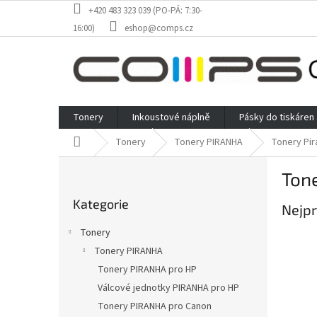
Přejít
+420 483 323 039 (PO-PÁ: 7:30-
na
16:00)
eshop@comps.cz
obsah
Tonery
Inkoustové náplně
Pásky do tiskáren
Domů
Tonery
Tonery PIRANHA
Tonery Pi
P
Ton
o
Přeskočit
s
Kategorie
kategorie
Nejpr
t
r
Tonery
a
Tonery PIRANHA
n
Tonery PIRANHA pro HP
n
í
Válcové jednotky PIRANHA pro HP
p
Tonery PIRANHA pro Canon