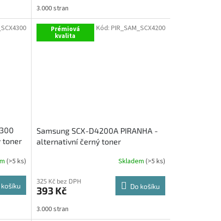
3.000 stran
_SCX4300
Kód:
PIR_SAM_SCX4200
Prémiová
kvalita
4300
Samsung SCX-D4200A PIRANHA -
 toner
alternativní černý toner
em
(>5 ks)
Skladem
(>5 ks)
325 Kč bez DPH
 košíku
Do košíku
393 Kč
3.000 stran