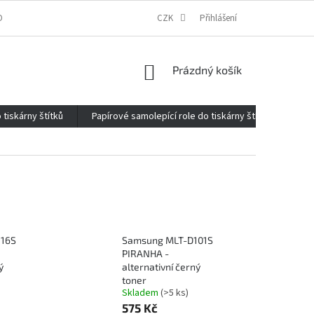
ONTAKTY
O FIRMĚ
REKLAMACE
CZK
ELEKTROMOBILITA 2020
Přihlášení
NÁKUPNÍ
Prázdný košík
KOŠÍK
 tiskárny štítků
Papírové samolepící role do tiskárny štítků
Kan
116S
Samsung MLT-D101S
PIRANHA -
ý
alternativní černý
toner
Skladem
(>5 ks)
575 Kč