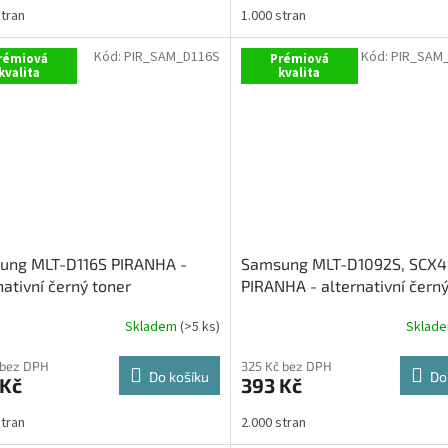
stran
1.000 stran
Kód:
PIR_SAM_D116S
Kód:
PIR_SAM
rémiová
Prémiová
kvalita
kvalita
ung MLT-D116S PIRANHA -
Samsung MLT-D1092S, SCX
nativní černý toner
PIRANHA - alternativní černý
Skladem
(>5 ks)
Sklad
 bez DPH
325 Kč bez DPH
Do košíku
Do
 Kč
393 Kč
stran
2.000 stran