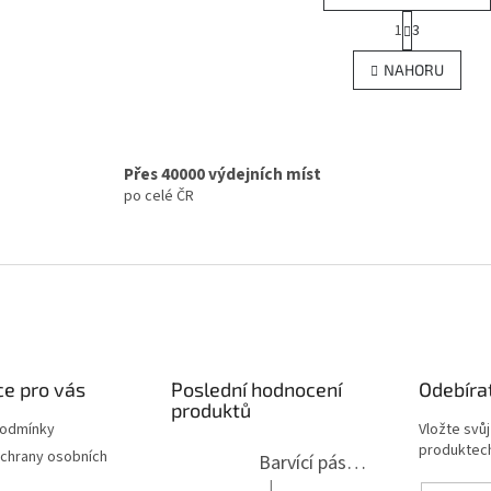
S
1
3
O
t
r
v
NAHORU
á
l
n
á
k
d
o
a
v
c
á
Přes 40000 výdejních míst
í
n
po celé ČR
p
í
r
v
k
y
v
ý
p
i
e pro vás
Poslední hodnocení
Odebíra
s
produktů
u
podmínky
Vložte svů
produktech
chrany osobních
Barvící páska pro psací stroje DIN 1, DIN 13/10, LAND, PA červenočerná
|