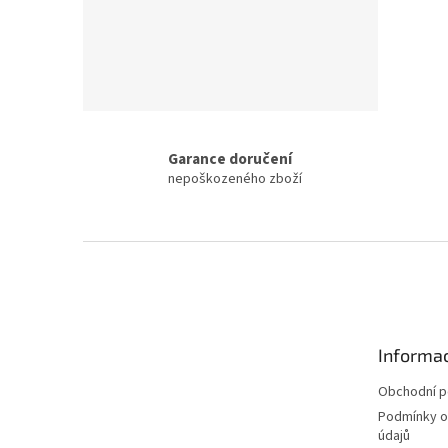
Garance doručení
nepoškozeného zboží
Z
á
p
a
t
Informac
í
Obchodní 
Podmínky o
údajů