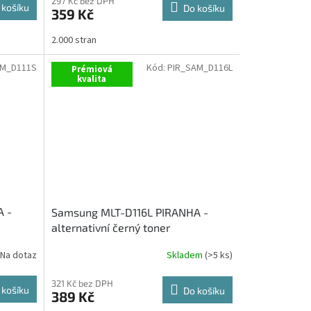
297 Kč bez DPH
 košíku
Do košíku
359 Kč
2.000 stran
AM_D111S
Kód:
PIR_SAM_D116L
Prémiová
kvalita
A -
Samsung MLT-D116L PIRANHA -
alternativní černý toner
Na dotaz
Skladem
(>5 ks)
321 Kč bez DPH
 košíku
Do košíku
389 Kč