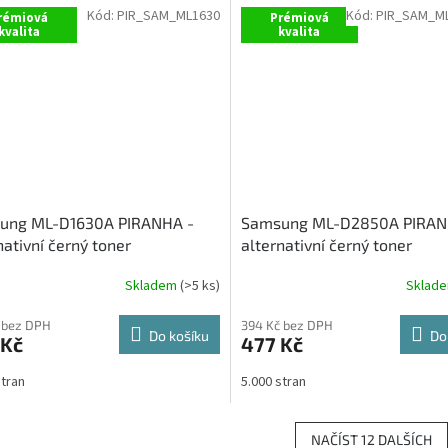
Kód:
PIR_SAM_ML1630
Kód:
PIR_SAM_M
rémiová
Prémiová
kvalita
kvalita
ung ML-D1630A PIRANHA -
Samsung ML-D2850A PIRAN
nativní černý toner
alternativní černý toner
Skladem
(>5 ks)
Sklad
 bez DPH
394 Kč bez DPH
Do košíku
Do
 Kč
477 Kč
stran
5.000 stran
NAČÍST 12 DALŠÍCH