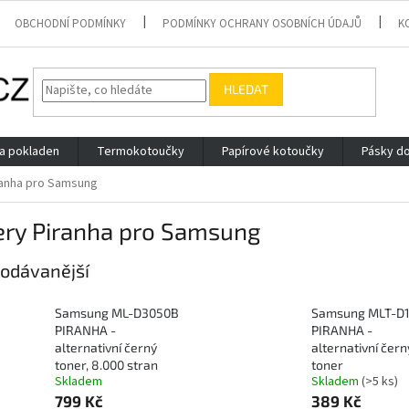
OBCHODNÍ PODMÍNKY
PODMÍNKY OCHRANY OSOBNÍCH ÚDAJŮ
K
HLEDAT
 a pokladen
Termokotoučky
Papírové kotoučky
Pásky do
ranha pro Samsung
ery Piranha pro Samsung
odávanější
Samsung ML-D3050B
Samsung MLT-D
PIRANHA -
PIRANHA -
alternativní černý
alternativní čern
toner, 8.000 stran
toner
Skladem
Skladem
(>5 ks)
799 Kč
389 Kč