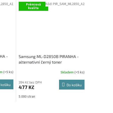
L2850_A1
Kód:
PIR_SAM_ML2850_A2
Prémiová
kvalita
HA -
Samsung ML-D2850B PIRANHA -
alternativní černý toner
em
(>5 ks)
Skladem
(>5 ks)
394 Kč bez DPH
 košíku
Do košíku
477 Kč
5.000 stran