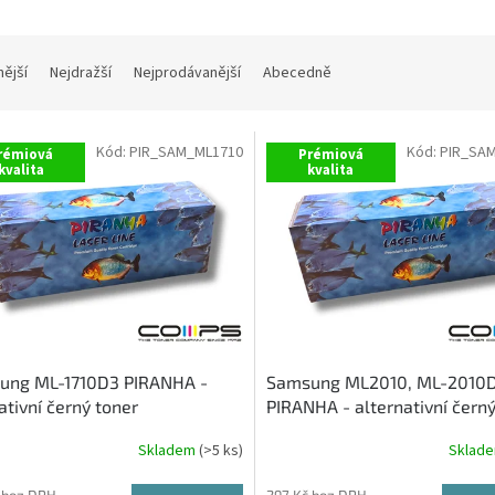
nější
Nejdražší
Nejprodávanější
Abecedně
Kód:
PIR_SAM_ML1710
Kód:
PIR_SA
rémiová
Prémiová
kvalita
kvalita
ung ML-1710D3 PIRANHA -
Samsung ML2010, ML-2010
ativní černý toner
PIRANHA - alternativní černý
Skladem
(>5 ks)
Sklad
 bez DPH
297 Kč bez DPH