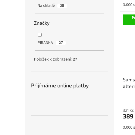
3.000 
Na skladě
25
P
Značky
PIRANHA
27
Položek k zobrazení:
27
Sams
Přijímáme online platby
alter
321 Kč
389
3.000 