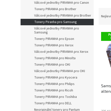
a
Válcové jednotky PIRANHA pro Canon
n
Tonery PIRANHA pro Brother
Ř
e
a
Válcové jednotky PIRANHA pro Brother
Nejlev
l
z
Tonery Piranha pro Samsung
e
Válcové jednotky PIRANHA pro
V
n
Samsung
P
ý
í
Tonery PIRANHA pro Epson
p
p
Tonery PIRANHA pro Xerox
i
r
Válcové jednotky PIRANHA pro Xerox
s
o
Tonery PIRANHA pro Minolta
p
d
r
u
Tonery PIRANHA pro OKI
o
k
Válcové jednotky PIRANHA pro OKI
d
t
Tonery PIRANHA pro Kyocera
u
ů
Tonery PIRANHA pro Philips
Sams
k
Tonery PIRANHA pro Ricoh
alten
t
Tonery PIRANHA pro Toshiba
ů
Tonery PIRANHA pro DELL
Neoriginální tonery pro Pantum
275 Kč