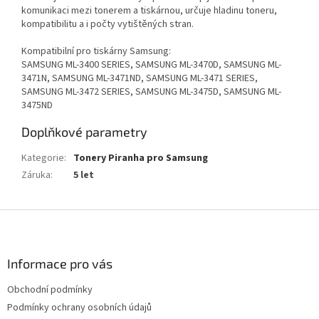
komunikaci mezi tonerem a tiskárnou, určuje hladinu toneru,
kompatibilitu a i počty vytištěných stran.
Kompatibilní pro tiskárny Samsung:
SAMSUNG ML-3400 SERIES, SAMSUNG ML-3470D, SAMSUNG ML-
3471N, SAMSUNG ML-3471ND, SAMSUNG ML-3471 SERIES,
SAMSUNG ML-3472 SERIES, SAMSUNG ML-3475D, SAMSUNG ML-
3475ND
Doplňkové parametry
Kategorie
:
Tonery Piranha pro Samsung
Záruka
:
5 let
Z
á
p
a
Informace pro vás
t
Obchodní podmínky
í
Podmínky ochrany osobních údajů