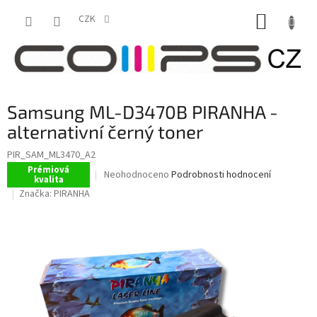
Přejít
NÁKUP
na
CZK
obsah
KOŠÍK
Samsung ML-D3470B PIRANHA -
alternativní černý toner
PIR_SAM_ML3470_A2
Prémiová
Průměrné
Neohodnoceno
Podrobnosti hodnocení
kvalita
hodnocení
Značka:
PIRANHA
produktu
je
0,0
z
5
hvězdiček.