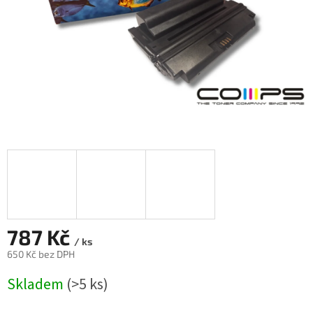
787 Kč
/ ks
650 Kč bez DPH
Měrná
Skladem
(>5 ks)
cena: