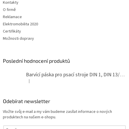
Kontakty
O firmě
Reklamace
Elektromobilita 2020
Certifikáty
Možnosti dopravy
Poslední hodnocení produktů
Barvící páska pro psací stroje DIN 1, DIN 13/10, LAND, PA červenočerná
|
Hodnocení produktu je 5 z 5 hvězdiček.
Odebírat newsletter
Vložte svůj e-mail a my vám budeme zasílat informace o nových
produktech na našem e-shopu.