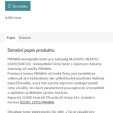
Do košíku
4.000 stran
Popis
Diskuze
Detailní popis produktu
PIRANHA neoriginální toner pro Samsung ML-D3470 / ML3470 /
D3470 (SU672A) - kompatibilní černý toner s čipem pro tiskárny
Samsung od značky PIRANHA.
Premiové tonery PIRANHA od české firmy jsou spolehlivou
volbou jak pro každodenní, tak i příležitostné používání. Nabízejí
nejvyšší kvalitu, ostrý tisk a proto naprosto vynikající poměr
ceny a kvality. Ve všech parametrech jsou naprosto srovnatelné
s náplněmi vyráběnými výrobci tiskáren.
Kapacita: 10.000 stran při 5% pokrytí strany A4 v souladu s
normou
ISO/IEC 19752 PIRANHA
Obsahuje toner elektronický čip: ANO → Čip je zásadní pro