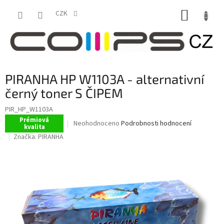
Přejít
NÁKUP
na
CZK
obsah
KOŠÍK
PIRANHA HP W1103A - alternativní
černý toner S ČIPEM
PIR_HP_W1103A
Prémiová
Průměrné
Neohodnoceno
Podrobnosti hodnocení
kvalita
hodnocení
Značka:
PIRANHA
produktu
je
0,0
z
5
hvězdiček.