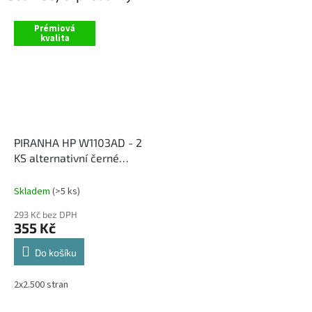
Prémiová
kvalita
PIRANHA HP W1103AD - 2
KS alternativní černé
tonery S ČIPEM
Skladem
(>5 ks)
293 Kč bez DPH
355 Kč
Do košíku
2x2.500 stran