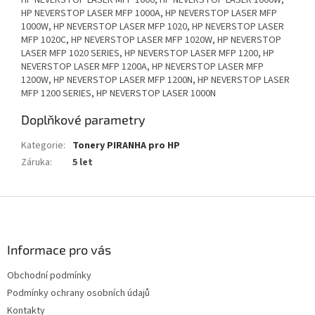
HP NEVERSTOP LASER MFP 1000, HP NEVERSTOP LASER 1000W,
HP NEVERSTOP LASER MFP 1000A, HP NEVERSTOP LASER MFP
1000W, HP NEVERSTOP LASER MFP 1020, HP NEVERSTOP LASER
MFP 1020C, HP NEVERSTOP LASER MFP 1020W, HP NEVERSTOP
LASER MFP 1020 SERIES, HP NEVERSTOP LASER MFP 1200, HP
NEVERSTOP LASER MFP 1200A, HP NEVERSTOP LASER MFP
1200W, HP NEVERSTOP LASER MFP 1200N, HP NEVERSTOP LASER
MFP 1200 SERIES, HP NEVERSTOP LASER 1000N
Doplňkové parametry
Kategorie
:
Tonery PIRANHA pro HP
Záruka
:
5 let
Z
á
p
a
Informace pro vás
t
Obchodní podmínky
í
Podmínky ochrany osobních údajů
Kontakty