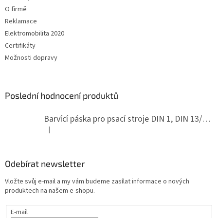
O firmě
Reklamace
Elektromobilita 2020
Certifikáty
Možnosti dopravy
Poslední hodnocení produktů
Barvící páska pro psací stroje DIN 1, DIN 13/10, LAND, PA červenočerná
|
Hodnocení produktu je 5 z 5 hvězdiček.
Odebírat newsletter
Vložte svůj e-mail a my vám budeme zasílat informace o nových
produktech na našem e-shopu.
E-mail