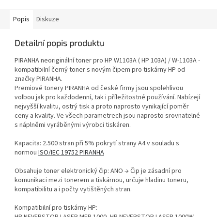
Popis
Diskuze
Detailní popis produktu
PIRANHA neoriginální toner pro HP W1103A ( HP 103A) / W-1103A -
kompatibilní černý toner s novým čipem pro tiskárny HP od
značky PIRANHA.
Premiové tonery PIRANHA od české firmy jsou spolehlivou
volbou jak pro každodenní, tak i příležitostné používání. Nabízejí
nejvyšší kvalitu, ostrý tisk a proto naprosto vynikající poměr
ceny a kvality. Ve všech parametrech jsou naprosto srovnatelné
s náplněmi vyráběnými výrobci tiskáren.
Kapacita: 2.500 stran při 5% pokrytí strany A4 v souladu s
normou
ISO/IEC 19752 PIRANHA
Obsahuje toner elektronický čip: ANO → Čip je zásadní pro
komunikaci mezi tonerem a tiskárnou, určuje hladinu toneru,
kompatibilitu a i počty vytištěných stran.
Kompatibilní pro tiskárny HP: