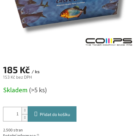
185 Kč
/ ks
153 Kč bez DPH
Měrná
Skladem
(>5 ks)
cena:
Přidat do košíku
2.500 stran