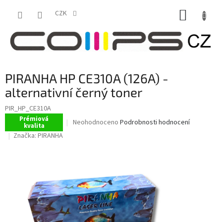
Přejít
NÁKUP
na
CZK
obsah
KOŠÍK
PIRANHA HP CE310A (126A) -
alternativní černý toner
PIR_HP_CE310A
Prémiová
Průměrné
Neohodnoceno
Podrobnosti hodnocení
kvalita
hodnocení
Značka:
PIRANHA
produktu
je
0,0
z
5
hvězdiček.