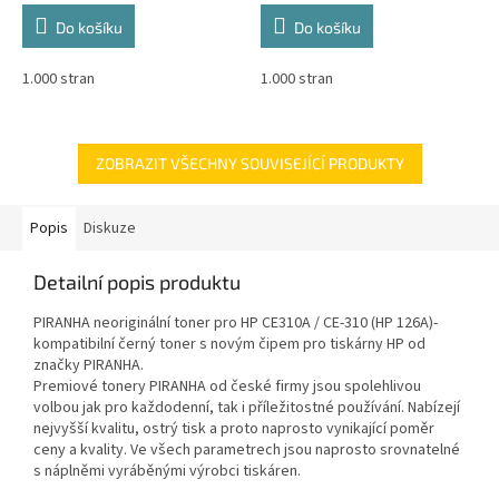
Do košíku
Do košíku
1.000 stran
1.000 stran
ZOBRAZIT VŠECHNY SOUVISEJÍCÍ PRODUKTY
Popis
Diskuze
Detailní popis produktu
PIRANHA neoriginální toner pro HP CE310A / CE-310 (HP 126A)-
kompatibilní černý toner s novým čipem pro tiskárny HP od
značky PIRANHA.
Premiové tonery PIRANHA od české firmy jsou spolehlivou
volbou jak pro každodenní, tak i příležitostné používání. Nabízejí
nejvyšší kvalitu, ostrý tisk a proto naprosto vynikající poměr
ceny a kvality. Ve všech parametrech jsou naprosto srovnatelné
s náplněmi vyráběnými výrobci tiskáren.