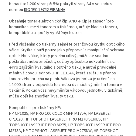
Kapacita: 1.200 stran při 5% pokrytí strany A4 v souladu s
normou
ISO/IEC 19752 PIRANHA
Obsahuje toner elektronický čip: ANO → Čip je zásadní pro
komunikaci mezi tonerem a tiskárnou, určuje hladinu toneru,
kompatibilitu a i počty vytištěných stran.
Před vložením do tiskárny sejměte oranžovou krytku optického
válce. Krytka slouží pouze jako přepravní a manipulační ochrana
optického válce, který je velmi citlivý, může se snadno
poškrábat nebo znečistit, což by způsobilo nekvalitní tisk.
→Pro zajištění kvalitního a ostrého tisku je nutné pravidelně
měnit válcovou jednotku HP CE314A, která zajišťuje přenos
tonerového prachu na papír. Válcová jednotka je určená na
14.000 stran → odpovídá to zhruba dvanácti výměnám toneru v
tiskárně. Pokud včas nevyměníte válcovou jednotku v tiskárně,
může dojít ke zhoršení kvality tisku.
Kompatibilní pro tiskárny HP:
HP CP1025, HP PRO 100 COLOR MFP M175A, HP LASERJET
CP1020, HP TOPSHOT LASERJET PRO M270 SERIES, HP
TOPSHOT LASERJET PRO M275, HP TOPSHOT LASERJET PRO
M275A, HP TOPSHOT LASERJET PRO M275NW, HP TOPSHOT