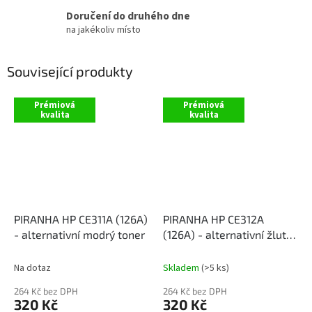
Doručení do druhého dne
na jakékoliv místo
Související produkty
Prémiová
Prémiová
kvalita
kvalita
PIRANHA HP CE311A (126A)
PIRANHA HP CE312A
- alternativní modrý toner
(126A) - alternativní žlutý
toner
Na dotaz
Skladem
(>5 ks)
264 Kč bez DPH
264 Kč bez DPH
320 Kč
320 Kč