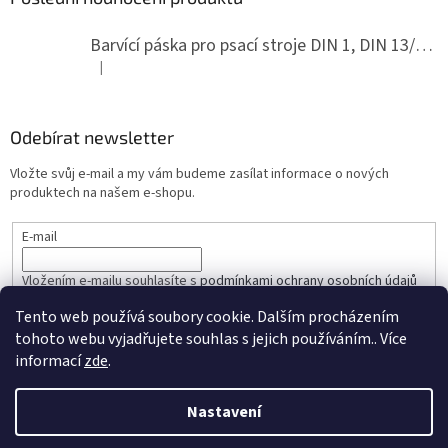
Barvící páska pro psací stroje DIN 1, DIN 13/10, LAND, PA červenočerná
|
Hodnocení produktu je 5 z 5 hvězdiček.
Odebírat newsletter
Vložte svůj e-mail a my vám budeme zasílat informace o nových
produktech na našem e-shopu.
E-mail
Vložením e-mailu souhlasíte s
podmínkami ochrany osobních údajů
Tento web používá soubory cookie. Dalším procházením
PŘIHLÁSIT SE
tohoto webu vyjadřujete souhlas s jejich používáním.. Více
informací
zde
.
Nastavení
Vytvořil Shoptet