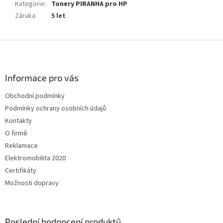
Kategorie
:
Tonery PIRANHA pro HP
Záruka
:
5 let
Z
á
p
a
Informace pro vás
t
Obchodní podmínky
í
Podmínky ochrany osobních údajů
Kontakty
O firmě
Reklamace
Elektromobilita 2020
Certifikáty
Možnosti dopravy
Poslední hodnocení produktů