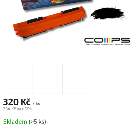
320 Kč
/ ks
264 Kč bez DPH
Měrná
Skladem
(>5 ks)
cena: