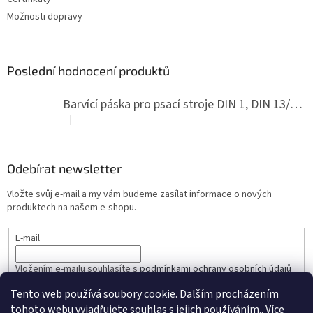
Možnosti dopravy
Poslední hodnocení produktů
Barvící páska pro psací stroje DIN 1, DIN 13/10, LAND, PA červenočerná
|
Hodnocení produktu je 5 z 5 hvězdiček.
Odebírat newsletter
Vložte svůj e-mail a my vám budeme zasílat informace o nových
produktech na našem e-shopu.
E-mail
Vložením e-mailu souhlasíte s
podmínkami ochrany osobních údajů
Tento web používá soubory cookie. Dalším procházením
PŘIHLÁSIT SE
tohoto webu vyjadřujete souhlas s jejich používáním.. Více