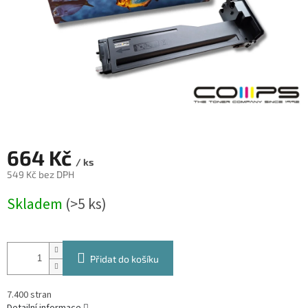
664 Kč
/ ks
549 Kč bez DPH
Měrná
Skladem
(>5 ks)
cena:
Přidat do košíku
7.400 stran