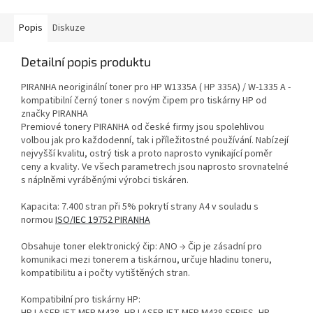
Popis
Diskuze
Detailní popis produktu
PIRANHA neoriginální toner pro HP W1335A ( HP 335A) / W-1335 A -
kompatibilní černý toner s novým čipem pro tiskárny HP od
značky PIRANHA
Premiové tonery PIRANHA od české firmy jsou spolehlivou
volbou jak pro každodenní, tak i příležitostné používání. Nabízejí
nejvyšší kvalitu, ostrý tisk a proto naprosto vynikající poměr
ceny a kvality. Ve všech parametrech jsou naprosto srovnatelné
s náplněmi vyráběnými výrobci tiskáren.
Kapacita: 7.400 stran při 5% pokrytí strany A4 v souladu s
normou
ISO/IEC 19752 PIRANHA
Obsahuje toner elektronický čip: ANO → Čip je zásadní pro
komunikaci mezi tonerem a tiskárnou, určuje hladinu toneru,
kompatibilitu a i počty vytištěných stran.
Kompatibilní pro tiskárny HP: