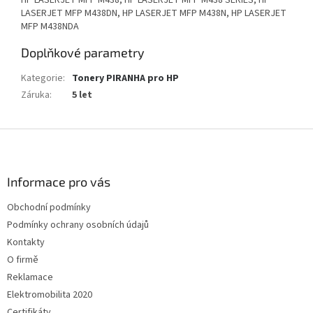
HP LASERJET MFP M438, HP LASERJET MFP M438 SERIES, HP
LASERJET MFP M438DN, HP LASERJET MFP M438N, HP LASERJET
MFP M438NDA
Doplňkové parametry
Kategorie
:
Tonery PIRANHA pro HP
Záruka
:
5 let
Z
á
p
a
Informace pro vás
t
Obchodní podmínky
í
Podmínky ochrany osobních údajů
Kontakty
O firmě
Reklamace
Elektromobilita 2020
Certifikáty