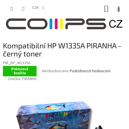
Přejít
NÁKUP
na
CZK
obsah
KOŠÍK
Kompatibilní HP W1335A PIRANHA -
černý toner
PIR_HP_W1335A
Prémiová
Průměrné
Neohodnoceno
Podrobnosti hodnocení
kvalita
hodnocení
Značka:
PIRANHA
produktu
je
0,0
z
5
hvězdiček.