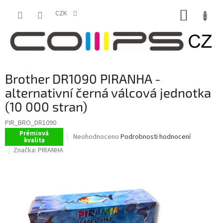
Přejít
NÁKUP
na
CZK
obsah
KOŠÍK
Brother DR1090 PIRANHA -
alternativní černá válcová jednotka
(10 000 stran)
PIR_BRO_DR1090
Prémiová
Průměrné
Neohodnoceno
Podrobnosti hodnocení
kvalita
hodnocení
Značka:
PIRANHA
produktu
je
0,0
z
5
hvězdiček.