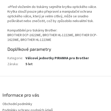
→Před vložením do tiskárny sejměte krytku optického válce.
Krytka slouží pouze jako přepravní a manipulační ochrana
optického válce, který je velmi citlivý, může se snadno
poškrábat nebo znečistit, což by způsobilo nekvalitní tisk.
Kompatibilní pro tiskárny Brother:
BROTHER DCP-1622WE, BROTHER HL-1222WE, BROTHER DCP-
1623WE, BROTHER HL-1223WE
Doplňkové parametry
Kategorie
:
Válcové jednotky PIRANHA pro Brother
Záruka
:
5 let
Z
á
p
a
Informace pro vás
t
Obchodní podmínky
í
Podmínky ochrany osobních údajů