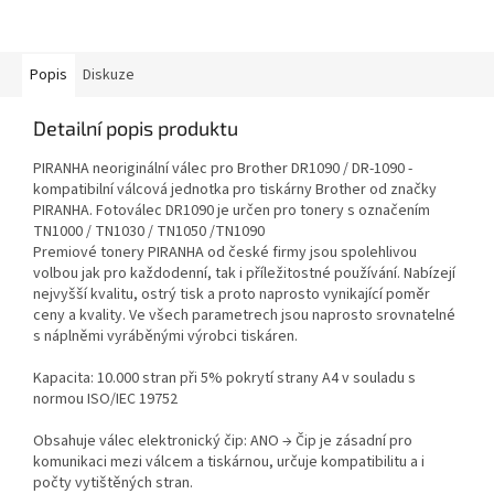
Popis
Diskuze
Detailní popis produktu
PIRANHA neoriginální válec pro Brother DR1090 / DR-1090 -
kompatibilní válcová jednotka pro tiskárny Brother od značky
PIRANHA. Fotoválec DR1090 je určen pro tonery s označením
TN1000 / TN1030 / TN1050 /TN1090
Premiové tonery PIRANHA od české firmy jsou spolehlivou
volbou jak pro každodenní, tak i příležitostné používání. Nabízejí
nejvyšší kvalitu, ostrý tisk a proto naprosto vynikající poměr
ceny a kvality. Ve všech parametrech jsou naprosto srovnatelné
s náplněmi vyráběnými výrobci tiskáren.
Kapacita: 10.000 stran při 5% pokrytí strany A4 v souladu s
normou ISO/IEC 19752
Obsahuje válec elektronický čip: ANO → Čip je zásadní pro
komunikaci mezi válcem a tiskárnou, určuje kompatibilitu a i
počty vytištěných stran.