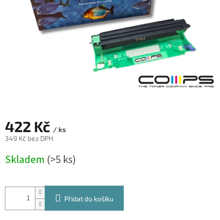
422 Kč
/ ks
349 Kč bez DPH
Měrná
Skladem
(>5 ks)
cena:
Přidat do košíku