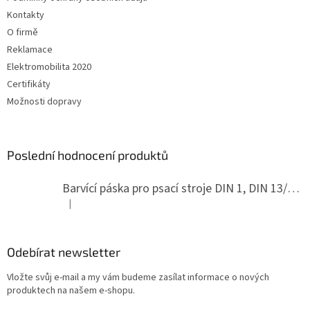
Kontakty
O firmě
Reklamace
Elektromobilita 2020
Certifikáty
Možnosti dopravy
Poslední hodnocení produktů
Barvící páska pro psací stroje DIN 1, DIN 13/10, LAND, PA červenočerná
|
Hodnocení produktu je 5 z 5 hvězdiček.
Odebírat newsletter
Vložte svůj e-mail a my vám budeme zasílat informace o nových
produktech na našem e-shopu.