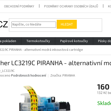
OBCHODNÍ PODMÍNKY
PODMÍNKY OCHRANY OSOBNÍCH ÚDAJŮ
K
HLEDAT
 a pokladen
Termokotoučky
Papírové kotoučky
Pásky do
3219C PIRANHA - alternativní modrá inkoustová cartridge
her LC3219C PIRANHA - alternativní m
O_LC3219C
né
noceno
Podrobnosti hodnocení
Značka:
PIRANHA
ní
160
u
132 Kč b
Měrná
Skla
cena:
ek.