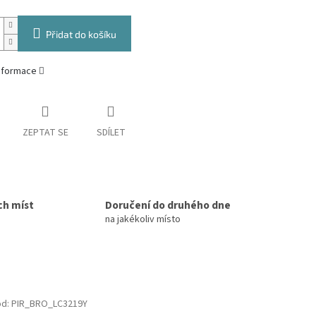
Přidat do košíku
informace
ZEPTAT SE
SDÍLET
ch míst
Doručení do druhého dne
na jakékoliv místo
ód:
PIR_BRO_LC3219Y