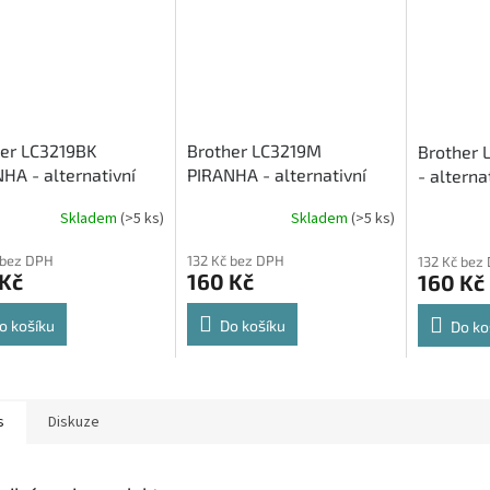
er LC3219BK
Brother LC3219M
Brother 
HA - alternativní
PIRANHA - alternativní
- alterna
 inkoustová
červená inkoustová
inkousto
Skladem
(>5 ks)
Skladem
(>5 ks)
idge
cartridge
 bez DPH
132 Kč bez DPH
132 Kč bez
 Kč
160 Kč
160 Kč
o košíku
Do košíku
Do ko
s
Diskuze