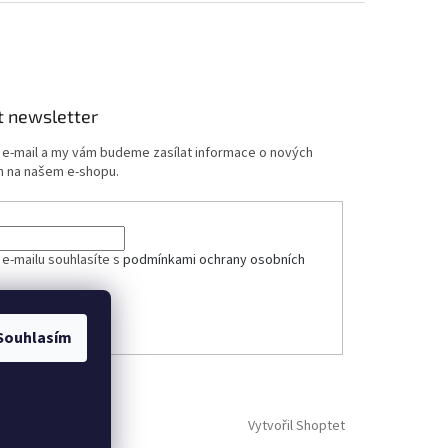
t newsletter
j e-mail a my vám budeme zasílat informace o nových
 na našem e-shopu.
ček.
 e-mailu souhlasíte s
podmínkami ochrany osobních
ÁSIT SE
Souhlasím
Vytvořil Shoptet