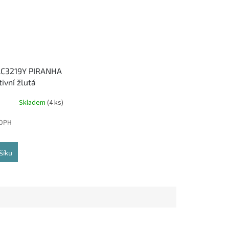
LC3219Y PIRANHA
tivní žlutá
vá cartridge
Skladem
(4 ks)
 DPH
šíku