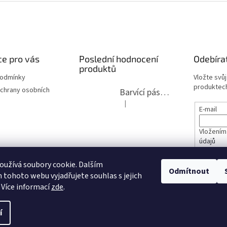
e pro vás
Poslední hodnocení
Odebíra
produktů
podmínky
Vložte svů
produktech
chrany osobních
Barvící páska pro psací stroje DIN 1, DIN 13/10, LAND, PA červenočerná
|
Hodnocení produktu je 5 z 5 hvězdi
E-mail
Vložením
údajů
lita 2020
užívá soubory cookie. Dalším
PŘIHL
Odmítnout
tohoto webu vyjadřujete souhlas s jejich
opravy
 Více informací
zde
.
í