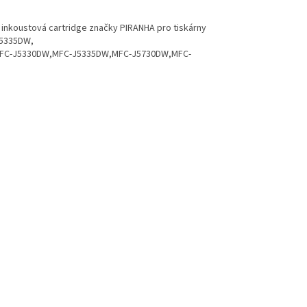
) inkoustová cartridge značky PIRANHA pro tiskárny
J5335DW,
FC-J5330DW,MFC-J5335DW,MFC-J5730DW,MFC-