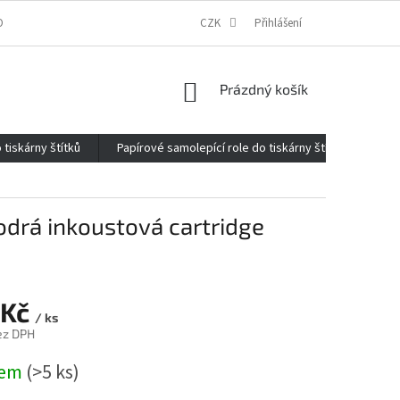
ONTAKTY
O FIRMĚ
REKLAMACE
CZK
ELEKTROMOBILITA 2020
Přihlášení
NÁKUPNÍ
Prázdný košík
KOŠÍK
 tiskárny štítků
Papírové samolepící role do tiskárny štítků
Kan
odrá inkoustová cartridge
 Kč
/ ks
ez DPH
dem
(>5 ks)