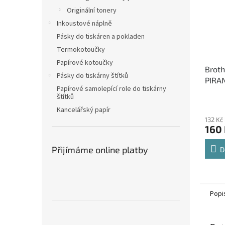
Originální tonery
Inkoustové náplně
Pásky do tiskáren a pokladen
Termokotoučky
Papírové kotoučky
Broth
Pásky do tiskárny štítků
PIRAN
Papírové samolepící role do tiskárny
černá
štítků
cartr
Kancelářský papír
132 Kč
160
Přijímáme online platby
D
Popi