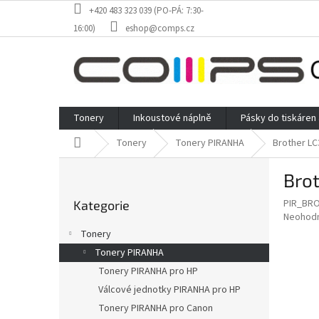
Přejít
+420 483 323 039 (PO-PÁ: 7:30-
na
16:00)
eshop@comps.cz
obsah
Tonery
Inkoustové náplně
Pásky do tiskáren
Domů
Tonery
Tonery PIRANHA
Brother LC
P
Brot
o
Přeskočit
s
PIR_BR
Kategorie
kategorie
t
Průměr
Neohod
r
hodnoce
Tonery
a
produkt
Tonery PIRANHA
je
n
0,0
Tonery PIRANHA pro HP
n
z
í
Válcové jednotky PIRANHA pro HP
5
p
Tonery PIRANHA pro Canon
hvězdič