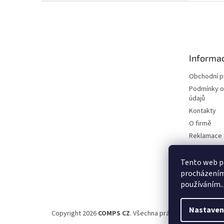
Z
á
p
a
t
Informac
í
Obchodní 
Podmínky o
údajů
Kontakty
O firmě
Reklamace
Elektromobi
Certifikáty
Tento web po
procházením 
Možnosti d
používáním..
Nastaven
Copyright 2026
COMPS CZ
. Všechna práva vyhrazena.