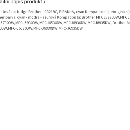
ailní popis produktu
ustová cartridge Brother LC3219C, PIRANHA, cyan Kompatibilní (neoriginální
her barva: cyan - modrá - azurová Kompatibilita: Brother MFCJ5330DW,MFC
5730DW,MFCJ5930DW,MFCJ6530DW,MFCJ6930DW,MFCJ6935DW, Brother M
0DW,MFC-J6530DW,MFC-J6930DW,MFC-J6935DW