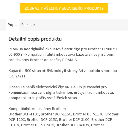
ZOBRAZIT VŠECHNY SOUVISEJÍCÍ PRODUKTY
Popis
Diskuze
Detailní popis produktu
PIRANHA neoriginální inkoustová cartridge pro Brother LC900 Y /
LC-900 Y - kompatibilní žlutá inkoustová kazeta s novým čipem
pro tiskárny Brother od značky PIRANHA
Kapacita: 500 stran při 5% pokrytí strany A4 v souladu s normou
ISO 24711
Obsahuje náplň elektronický čip: ANO → Čip je zásadní pro
komunikaci mezi cartridgí a tiskárnou, určuje hladinu inkoustu,
kompatibilitu a i počty vytištěných stran.
Kompatibilní pro tiskárny Brother:
Brother DCP-110C, Brother DCP-115C, Brother DCP-117C, Brother
DCP-120C, Brother DCP-215C, Brother DCP-310C, Brother DCP-
310CN, Brother DCP-315CN, Brother DCP-340CW, Brother