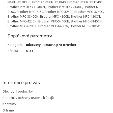
IntelliFax 1835C, Brother IntelliFax 1840, Brother IntelliFax 1940C,
Brother IntelliFax 1940CN, Brother IntelliFax 2440C, Brother MFC-
210C, Brother MFC-215C,Brother MFC-3240C,Brother MFC-3240C,
Brother MFC-3340CN, Brother MFC-410CN, Brother MFC-420CN,
Brother MFC-425CN, Brother MFC-5440CN, Brother MFC-5840CN,
Brother MFC-620CN, Brother MFC-640CW, Brother MFC-820CW
Doplňkové parametry
Kategorie
:
Inkousty PIRANHA pro Brother
Záruka
:
5 let
Z
á
p
a
Informace pro vás
t
Obchodní podmínky
í
Podmínky ochrany osobních údajů
Kontakty
O firmě