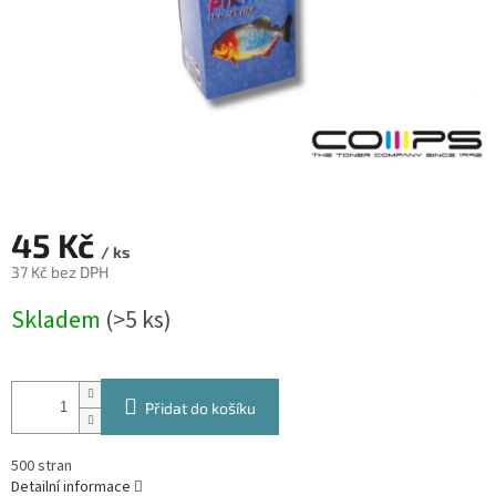
45 Kč
/ ks
37 Kč bez DPH
Měrná
Skladem
(>5 ks)
cena:
Přidat do košíku
500 stran
Detailní informace