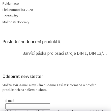
Reklamace
Elektromobilita 2020
Certifikáty
Možnosti dopravy
Poslední hodnocení produktů
Barvící páska pro psací stroje DIN 1, DIN 13/10, LAND, PA červenočerná
|
Hodnocení produktu je 5 z 5 hvězdiček.
Odebírat newsletter
Vložte svůj e-mail a my vám budeme zasílat informace o nových
produktech na našem e-shopu.
E-mail