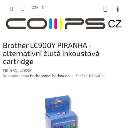
Přejít
NÁKUP
na
CZK
obsah
KOŠÍK
Brother LC900Y PIRANHA -
alternativní žlutá inkoustová
cartridge
PIR_BRO_LC900Y
Průměrné
Neohodnoceno
Podrobnosti hodnocení
Značka:
PIRANHA
hodnocení
produktu
je
0,0
z
5
hvězdiček.