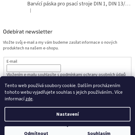
Barvící páska pro psací stroje DIN 1, DIN 13/10, LAND, PA červenočerná
|
Hodnocení produktu je 5 z 5 hvězdiček.
Odebírat newsletter
Vložte svůj e-mail a my vám budeme zasílat informace o nových
produktech na našem e-shopu.
E-mail
Vložením e-mailu souhlasíte s
podmínkami ochrany osobních údajů
Tento web používá soubory cookie. Dalším procházením
PŘIHLÁSIT SE
tohoto webu vyjadřujete souhlas s jejich používáním.. Více
informací
zde
.
Nastavení
Vytvořil Shoptet
Odmítnout
Souhlasím
Copyright 2026
COMPS CZ
. Všechna práva vyhrazena.