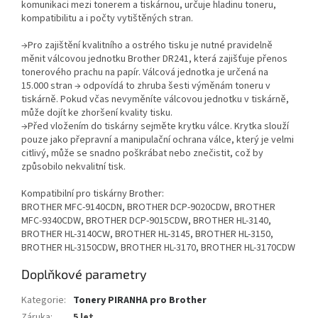
komunikaci mezi tonerem a tiskárnou, určuje hladinu toneru,
kompatibilitu a i počty vytištěných stran.
→Pro zajištění kvalitního a ostrého tisku je nutné pravidelně
měnit válcovou jednotku Brother DR241, která zajišťuje přenos
tonerového prachu na papír. Válcová jednotka je určená na
15.000 stran → odpovídá to zhruba šesti výměnám toneru v
tiskárně. Pokud včas nevyměníte válcovou jednotku v tiskárně,
může dojít ke zhoršení kvality tisku.
→Před vložením do tiskárny sejměte krytku válce. Krytka slouží
pouze jako přepravní a manipulační ochrana válce, který je velmi
citlivý, může se snadno poškrábat nebo znečistit, což by
způsobilo nekvalitní tisk.
Kompatibilní pro tiskárny Brother:
BROTHER MFC-9140CDN, BROTHER DCP-9020CDW, BROTHER
MFC-9340CDW, BROTHER DCP-9015CDW, BROTHER HL-3140,
BROTHER HL-3140CW, BROTHER HL-3145, BROTHER HL-3150,
BROTHER HL-3150CDW, BROTHER HL-3170, BROTHER HL-3170CDW
Doplňkové parametry
Kategorie
:
Tonery PIRANHA pro Brother
Záruka
:
5 let