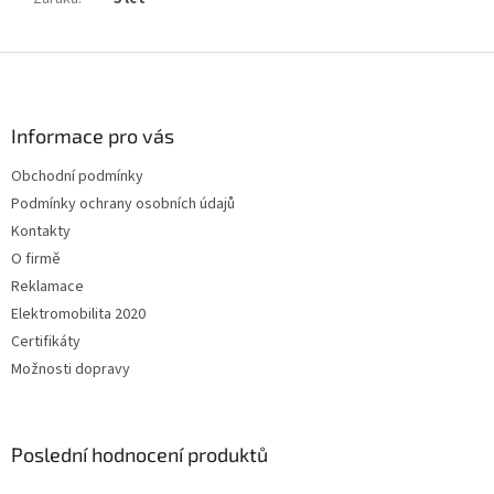
Z
á
p
a
Informace pro vás
t
Obchodní podmínky
í
Podmínky ochrany osobních údajů
Kontakty
O firmě
Reklamace
Elektromobilita 2020
Certifikáty
Možnosti dopravy
Poslední hodnocení produktů