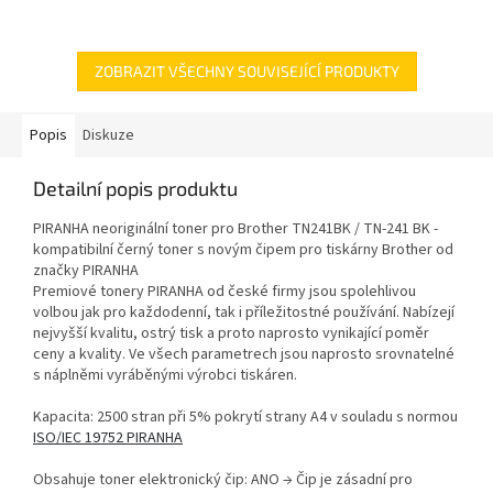
ZOBRAZIT VŠECHNY SOUVISEJÍCÍ PRODUKTY
Popis
Diskuze
Detailní popis produktu
PIRANHA neoriginální toner pro Brother TN241BK / TN-241 BK -
kompatibilní černý toner s novým čipem pro tiskárny Brother od
značky PIRANHA
Premiové tonery PIRANHA od české firmy jsou spolehlivou
volbou jak pro každodenní, tak i příležitostné používání. Nabízejí
nejvyšší kvalitu, ostrý tisk a proto naprosto vynikající poměr
ceny a kvality. Ve všech parametrech jsou naprosto srovnatelné
s náplněmi vyráběnými výrobci tiskáren.
Kapacita: 2500 stran při 5% pokrytí strany A4 v souladu s normou
ISO/IEC 19752 PIRANHA
Obsahuje toner elektronický čip: ANO → Čip je zásadní pro