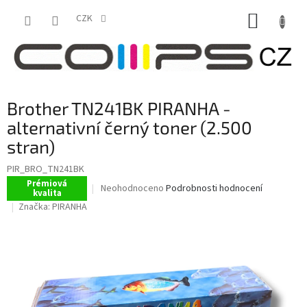
Přejít
NÁKUP
na
CZK
obsah
KOŠÍK
Brother TN241BK PIRANHA -
alternativní černý toner (2.500
stran)
PIR_BRO_TN241BK
Prémiová
Průměrné
Neohodnoceno
Podrobnosti hodnocení
kvalita
hodnocení
Značka:
PIRANHA
produktu
je
0,0
z
5
hvězdiček.