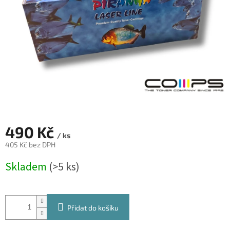
490 Kč
/ ks
405 Kč bez DPH
Měrná
Skladem
(>5 ks)
cena:
Přidat do košíku