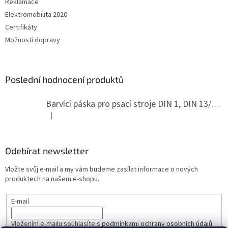
Reklamace
Elektromobilita 2020
Certifikáty
Možnosti dopravy
Poslední hodnocení produktů
Barvící páska pro psací stroje DIN 1, DIN 13/10, LAND, PA červenočerná
|
Hodnocení produktu je 5 z 5 hvězdiček.
Odebírat newsletter
Vložte svůj e-mail a my vám budeme zasílat informace o nových
produktech na našem e-shopu.
E-mail
Vložením e-mailu souhlasíte s
podmínkami ochrany osobních údajů