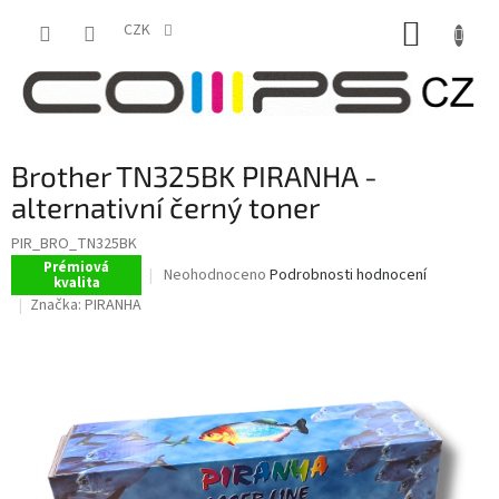
Přejít
NÁKUP
na
CZK
obsah
KOŠÍK
Brother TN325BK PIRANHA -
alternativní černý toner
PIR_BRO_TN325BK
Prémiová
Průměrné
Neohodnoceno
Podrobnosti hodnocení
kvalita
hodnocení
Značka:
PIRANHA
produktu
je
0,0
z
5
hvězdiček.