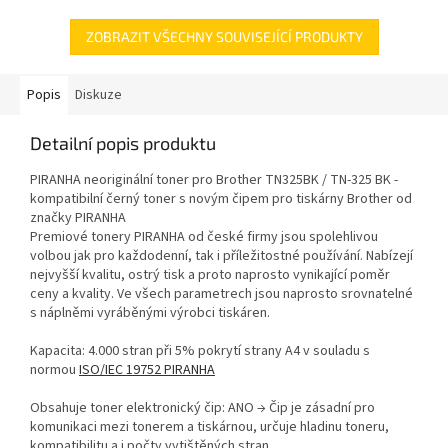
ZOBRAZIT VŠECHNY SOUVISEJÍCÍ PRODUKTY
Popis
Diskuze
Detailní popis produktu
PIRANHA neoriginální toner pro Brother TN325BK / TN-325 BK -
kompatibilní černý toner s novým čipem pro tiskárny Brother od
značky PIRANHA
Premiové tonery PIRANHA od české firmy jsou spolehlivou
volbou jak pro každodenní, tak i příležitostné používání. Nabízejí
nejvyšší kvalitu, ostrý tisk a proto naprosto vynikající poměr
ceny a kvality. Ve všech parametrech jsou naprosto srovnatelné
s náplněmi vyráběnými výrobci tiskáren.
Kapacita: 4.000 stran při 5% pokrytí strany A4 v souladu s
normou
ISO/IEC 19752 PIRANHA
Obsahuje toner elektronický čip: ANO → Čip je zásadní pro
komunikaci mezi tonerem a tiskárnou, určuje hladinu toneru,
kompatibilitu a i počty vytištěných stran.