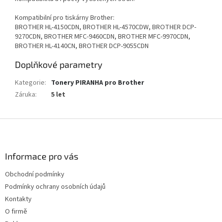
Kompatibilní pro tiskárny Brother:
BROTHER HL-4150CDN, BROTHER HL-4570CDW, BROTHER DCP-
9270CDN, BROTHER MFC-9460CDN, BROTHER MFC-9970CDN,
BROTHER HL-4140CN, BROTHER DCP-9055CDN
Doplňkové parametry
Kategorie
:
Tonery PIRANHA pro Brother
Záruka
:
5 let
Z
á
p
a
Informace pro vás
t
Obchodní podmínky
í
Podmínky ochrany osobních údajů
Kontakty
O firmě