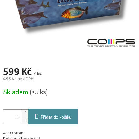
599 Kč
/ ks
495 Kč bez DPH
Měrná
Skladem
(>5 ks)
cena:
Přidat do košíku
4.000 stran