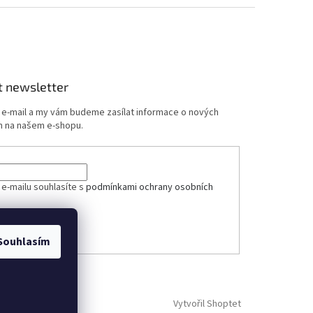
t newsletter
j e-mail a my vám budeme zasílat informace o nových
 na našem e-shopu.
ček.
 e-mailu souhlasíte s
podmínkami ochrany osobních
ÁSIT SE
Souhlasím
Vytvořil Shoptet