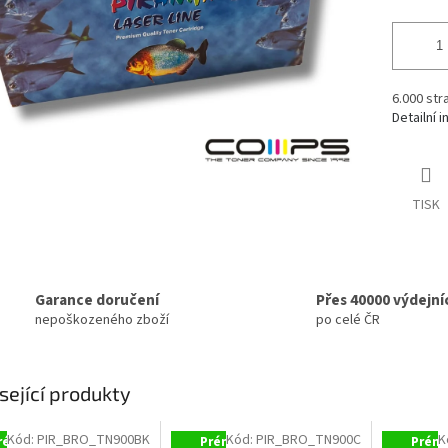
6.000 str
Detailní 
TISK
Garance doručení
Přes 40000 výdejní
nepoškozeného zboží
po celé ČR
sející produkty
Kód:
PIR_BRO_TN900BK
Kód:
PIR_BRO_TN900C
K
rémiová
Prémiová
Prémi