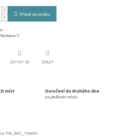
Přidat do košíku
an
informace
ZEPTAT SE
SDÍLET
ch míst
Doručení do druhého dne
na jakékoliv místo
ód:
PIR_BRO_TN900Y
ová