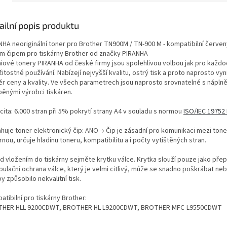
ailní popis produktu
NHA neoriginální toner pro Brother TN900M / TN-900 M - kompatibilní červen
m čipem pro tiskárny Brother od značky PIRANHA
iové tonery PIRANHA od české firmy jsou spolehlivou volbou jak pro každod
žitostné používání. Nabízejí nejvyšší kvalitu, ostrý tisk a proto naprosto vyni
r ceny a kvality. Ve všech parametrech jsou naprosto srovnatelné s nápln
běnými výrobci tiskáren.
cita: 6.000 stran při 5% pokrytí strany A4 v souladu s normou
ISO/IEC 19752
huje toner elektronický čip: ANO → Čip je zásadní pro komunikaci mezi ton
rnou, určuje hladinu toneru, kompatibilitu a i počty vytištěných stran.
d vložením do tiskárny sejměte krytku válce. Krytka slouží pouze jako přep
ulační ochrana válce, který je velmi citlivý, může se snadno poškrábat neb
y způsobilo nekvalitní tisk.
tibilní pro tiskárny Brother:
HER HLL-9200CDWT, BROTHER HL-L9200CDWT, BROTHER MFC-L9550CDWT