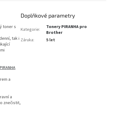
Doplňkové parametry
ý toner s
Tonery PIRANHA pro
Kategorie
:
Brother
enní, tak i
Záruka
:
5 let
kající
ěmi
 PIRANHA
erem a
ravní a
o znečistit,