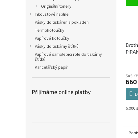
Originální tonery
Inkoustové náplně
Pásky do tiskáren a pokladen
Termokotoučky
Papírové kotoučky
Brot
Pásky do tiskárny štítků
PIRAN
Papírové samolepící role do tiskárny
černý
štítků
Kancelářský papír
545 Kč
660
Přijímáme online platby
D
6.000 
Popi