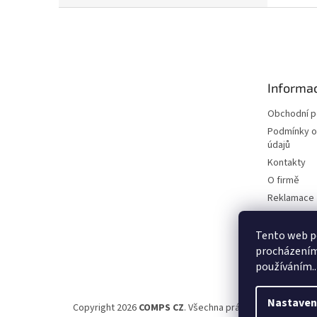
Z
á
p
a
t
Informac
í
Obchodní 
Podmínky o
údajů
Kontakty
O firmě
Reklamace
Elektromobi
Certifikáty
Tento web po
procházením 
Možnosti d
používáním..
Nastaven
Copyright 2026
COMPS CZ
. Všechna práva vyhrazena.