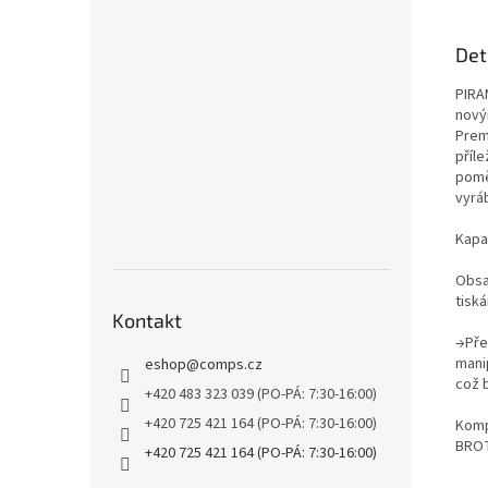
Det
PIRA
nový
Prem
příle
pomě
vyrá
Kapa
Obsa
tiská
Kontakt
→Pře
manip
eshop
@
comps.cz
což b
+420 483 323 039 (PO-PÁ: 7:30-16:00)
+420 725 421 164 (PO-PÁ: 7:30-16:00)
Kompa
BROT
+420 725 421 164 (PO-PÁ: 7:30-16:00)