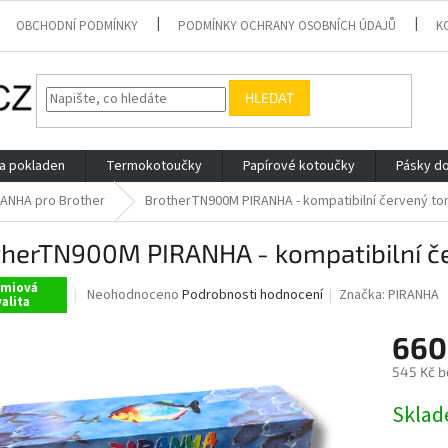
OBCHODNÍ PODMÍNKY
PODMÍNKY OCHRANY OSOBNÍCH ÚDAJŮ
K
HLEDAT
 a pokladen
Termokotoučky
Papírové kotoučky
Pásky do
RANHA pro Brother
BrotherTN900M PIRANHA - kompatibilní červený to
therTN900M PIRANHA - kompatibilní č
émiová
Průměrné
Neohodnoceno
Podrobnosti hodnocení
Značka:
PIRANHA
alita
hodnocení
produktu
660
je
0,0
545 Kč b
z
Měrná
5
Skla
cena:
hvězdiček.