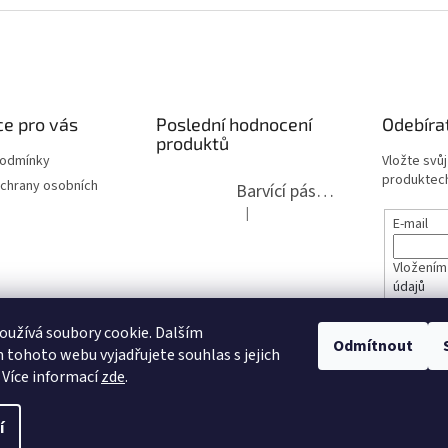
e pro vás
Poslední hodnocení
Odebíra
produktů
podmínky
Vložte svů
produktech
chrany osobních
Barvící páska pro psací stroje DIN 1, DIN 13/10, LAND, PA červenočerná
|
Hodnocení produktu je 5 z 5 hvězdi
E-mail
Vložením
údajů
lita 2020
užívá soubory cookie. Dalším
PŘIHL
Odmítnout
tohoto webu vyjadřujete souhlas s jejich
opravy
 Více informací
zde
.
í