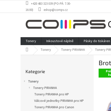
Přejít
+420 483 323 039 (PO-PÁ: 7:30-
na
16:00)
eshop@comps.cz
obsah
Tonery
Inkoustové náplně
Pásky do tiskáren
Domů
Tonery
Tonery PIRANHA
Tonery PI
P
Bro
o
Přeskočit
s
Kategorie
kategorie
Pr
t
kv
r
Tonery
a
Tonery PIRANHA
n
Tonery PIRANHA pro HP
n
í
Válcové jednotky PIRANHA pro HP
p
Tonery PIRANHA pro Canon