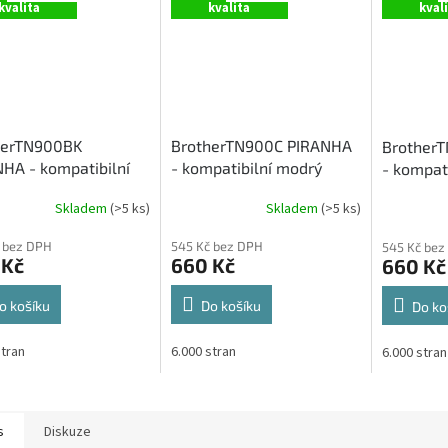
kvalita
kvalita
kval
herTN900BK
BrotherTN900C PIRANHA
Brother
HA - kompatibilní
- kompatibilní modrý
- kompati
 toner
toner
Skladem
(>5 ks)
Skladem
(>5 ks)
 bez DPH
545 Kč bez DPH
545 Kč bez
 Kč
660 Kč
660 Kč
o košíku
Do košíku
Do ko
stran
6.000 stran
6.000 stran
s
Diskuze