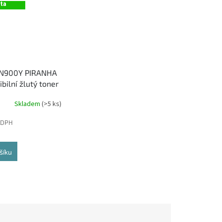
ita
TN900Y PIRANHA
bilní žlutý toner
Skladem
(>5 ks)
 DPH
šíku