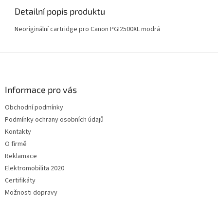
Detailní popis produktu
Neoriginální cartridge pro Canon PGI2500XL modrá
Z
á
p
a
Informace pro vás
t
Obchodní podmínky
í
Podmínky ochrany osobních údajů
Kontakty
O firmě
Reklamace
Elektromobilita 2020
Certifikáty
Možnosti dopravy