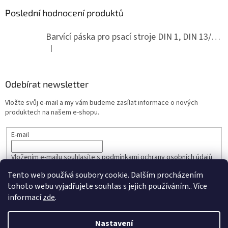
Poslední hodnocení produktů
Barvící páska pro psací stroje DIN 1, DIN 13/10, LAND, PA červenočerná
|
Hodnocení produktu je 5 z 5 hvězdiček.
Odebírat newsletter
Vložte svůj e-mail a my vám budeme zasílat informace o nových
produktech na našem e-shopu.
E-mail
Vložením e-mailu souhlasíte s
podmínkami ochrany osobních údajů
Tento web používá soubory cookie. Dalším procházením
PŘIHLÁSIT SE
tohoto webu vyjadřujete souhlas s jejich používáním.. Více
informací
zde
.
Nastavení
Vytvořil Shoptet