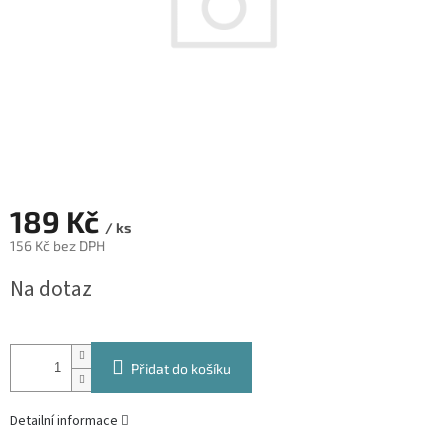
189 Kč
/ ks
156 Kč bez DPH
Měrná
Na dotaz
cena:
Přidat do košíku
Detailní informace