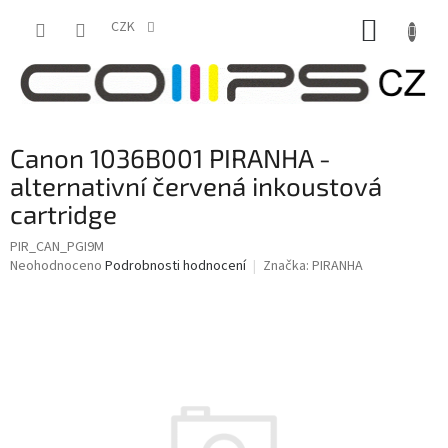
Přejít
NÁKUP
na
CZK
obsah
KOŠÍK
Canon 1036B001 PIRANHA -
alternativní červená inkoustová
cartridge
PIR_CAN_PGI9M
Průměrné
Neohodnoceno
Podrobnosti hodnocení
Značka:
PIRANHA
hodnocení
produktu
je
0,0
z
5
hvězdiček.