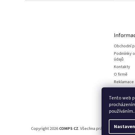
Z
á
p
a
t
Informac
í
Obchodní 
Podmínky o
údajů
Kontakty
O firmě
Reklamace
Elektromobi
Certifikáty
Tento web po
procházením 
Možnosti d
používáním..
Nastaven
Copyright 2026
COMPS CZ
. Všechna práva vyhrazena.