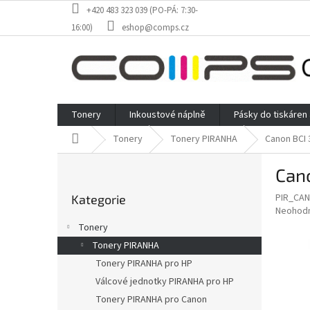
Přejít
+420 483 323 039 (PO-PÁ: 7:30-
na
16:00)
eshop@comps.cz
obsah
Tonery
Inkoustové náplně
Pásky do tiskáren
Domů
Tonery
Tonery PIRANHA
Canon BCI 
P
Cano
o
Přeskočit
s
PIR_CAN
Kategorie
kategorie
t
Průměr
Neohod
r
hodnoce
Tonery
a
produkt
Tonery PIRANHA
je
n
0,0
Tonery PIRANHA pro HP
n
z
í
Válcové jednotky PIRANHA pro HP
5
p
Tonery PIRANHA pro Canon
hvězdič