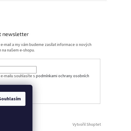
t newsletter
j e-mail a my vám budeme zasílat informace o nových
 na našem e-shopu.
ček.
 e-mailu souhlasíte s
podmínkami ochrany osobních
ÁSIT SE
Souhlasím
Vytvořil Shoptet