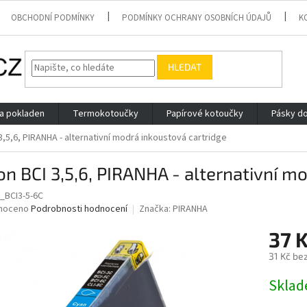
OBCHODNÍ PODMÍNKY
PODMÍNKY OCHRANY OSOBNÍCH ÚDAJŮ
K
HLEDAT
 a pokladen
Termokotoučky
Papírové kotoučky
Pásky do
3,5,6, PIRANHA - alternativní modrá inkoustová cartridge
n BCI 3,5,6, PIRANHA - alternativní m
_BCI3-5-6C
né
noceno
Podrobnosti hodnocení
Značka:
PIRANHA
ní
37 
u
31 Kč be
Měrná
Skla
cena:
ek.