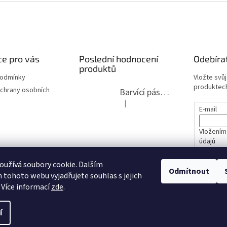
e pro vás
Poslední hodnocení
Odebíra
produktů
podmínky
Vložte svů
produktech
chrany osobních
Barvící páska pro psací stroje DIN 1, DIN 13/10, LAND, PA červenočerná
|
Hodnocení produktu je 5 z 5 hvězdi
E-mail
Vložením
údajů
lita 2020
užívá soubory cookie. Dalším
PŘIHL
Odmítnout
tohoto webu vyjadřujete souhlas s jejich
opravy
 Více informací
zde
.
í