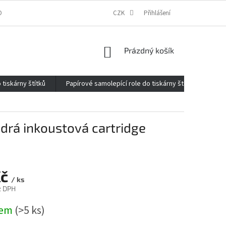
ONTAKTY
O FIRMĚ
REKLAMACE
CZK
ELEKTROMOBILITA 2020
Přihlášení
NÁKUPNÍ
Prázdný košík
KOŠÍK
 tiskárny štítků
Papírové samolepící role do tiskárny štítků
Kan
odrá inkoustová cartridge
Kč
/ ks
z DPH
dem
(>5 ks)