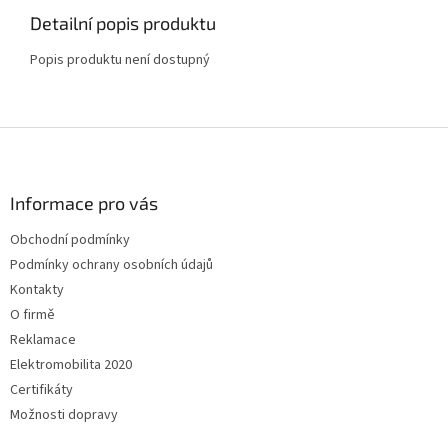
Detailní popis produktu
Popis produktu není dostupný
Z
á
p
a
Informace pro vás
t
Obchodní podmínky
í
Podmínky ochrany osobních údajů
Kontakty
O firmě
Reklamace
Elektromobilita 2020
Certifikáty
Možnosti dopravy