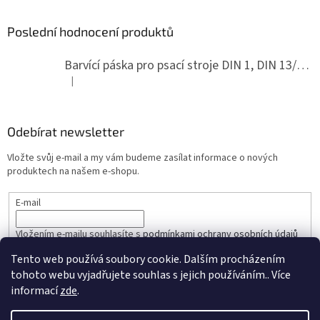
Poslední hodnocení produktů
Barvící páska pro psací stroje DIN 1, DIN 13/10, LAND, PA červenočerná
|
Hodnocení produktu je 5 z 5 hvězdiček.
Odebírat newsletter
Vložte svůj e-mail a my vám budeme zasílat informace o nových
produktech na našem e-shopu.
E-mail
Vložením e-mailu souhlasíte s
podmínkami ochrany osobních údajů
Tento web používá soubory cookie. Dalším procházením
PŘIHLÁSIT SE
tohoto webu vyjadřujete souhlas s jejich používáním.. Více
informací
zde
.