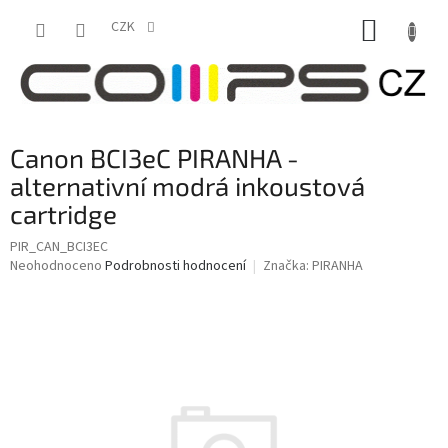
Přejít
NÁKUP
na
CZK
obsah
KOŠÍK
Canon BCI3eC PIRANHA -
alternativní modrá inkoustová
cartridge
PIR_CAN_BCI3EC
Průměrné
Neohodnoceno
Podrobnosti hodnocení
Značka:
PIRANHA
hodnocení
produktu
je
0,0
z
5
hvězdiček.