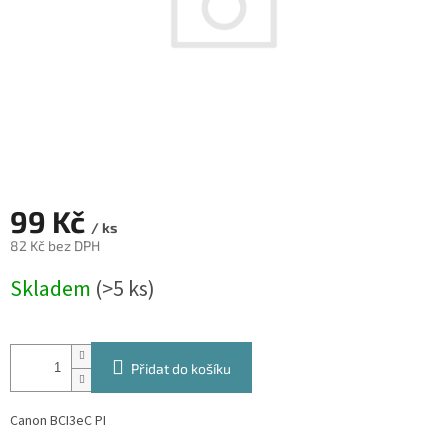
99 Kč
/ ks
82 Kč bez DPH
Měrná
Skladem
(>5 ks)
cena:
Přidat do košíku
Canon BCI3eC PI