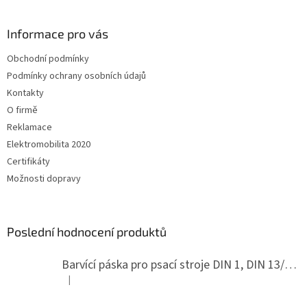
á
p
a
Informace pro vás
t
Obchodní podmínky
í
Podmínky ochrany osobních údajů
Kontakty
O firmě
Reklamace
Elektromobilita 2020
Certifikáty
Možnosti dopravy
Poslední hodnocení produktů
Barvící páska pro psací stroje DIN 1, DIN 13/10, LAND, PA červenočerná
|
Hodnocení produktu je 5 z 5 hvězdiček.