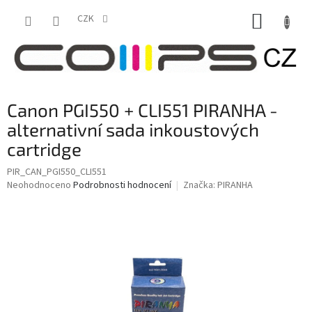
Přejít
NÁKUP
na
CZK
obsah
KOŠÍK
Canon PGI550 + CLI551 PIRANHA -
alternativní sada inkoustových
cartridge
PIR_CAN_PGI550_CLI551
Průměrné
Neohodnoceno
Podrobnosti hodnocení
Značka:
PIRANHA
hodnocení
produktu
je
0,0
z
5
hvězdiček.