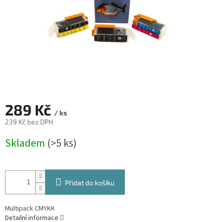
289 Kč
/ ks
239 Kč bez DPH
Měrná
Skladem
(>5 ks)
cena:
Přidat do košíku
Multipack CMYKK
Detailní informace