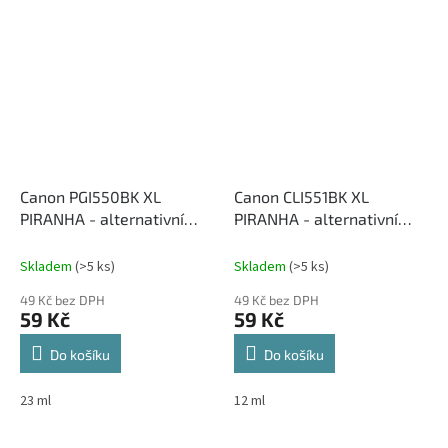
Canon PGI550BK XL
Canon CLI551BK XL
PIRANHA - alternativní
PIRANHA - alternativní
černá inkoustová cartridge
černá inkoustová cartridge
Skladem
(>5 ks)
Skladem
(>5 ks)
49 Kč bez DPH
49 Kč bez DPH
59 Kč
59 Kč
Do košíku
Do košíku
23 ml
12 ml