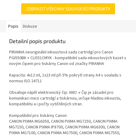
ZOBRAZIT VŠECHNY SOUVISEJÍCÍ PRODUKTY
Popis
Diskuze
Detailní popis produktu
PIRANHA neoriginální inkoustová sada cartridgí pro Canon
PGI550BK + CLI551CMYK - kompatibilní sada inkoustových kazet s
novým čipem pro tiskárny Canon od značky PIRANHA
Kapacita: 4x12 ml, 1x23 ml při 5% pokrytí strany A4 v souladu s
normou ISO 24711
Obsahuje náplň elektronický čip: ANO → Čip je zásadní pro
komunikaci mezi cartridgí a tiskárnou, určuje hladinu inkoustu,
kompatibilitu a i počty vytištěných stran.
Kompatibilní pro tiskárny Canon:
CANON PIXMA MG6350, CANON PIXMA MG7250, CANON PIXMA
MG7150, CANON PIXMA IP8700, CANON PIXMA MG6300, CANON
PIXMA MG7100, CANON PIXMA MG7500, CANON PIXMA MG7550,