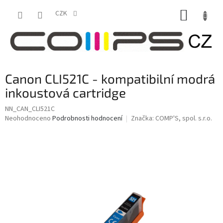
Přejít
NÁKUP
na
CZK
obsah
KOŠÍK
Canon CLI521C - kompatibilní modrá
inkoustová cartridge
NN_CAN_CLI521C
Průměrné
Neohodnoceno
Podrobnosti hodnocení
Značka:
COMP'S, spol. s.r.o.
hodnocení
produktu
je
0,0
z
5
hvězdiček.