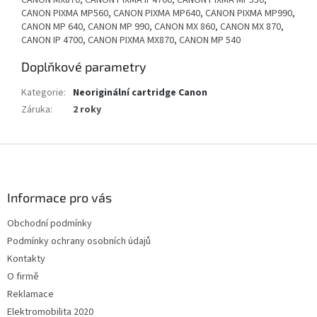
CANON MX870, CANON PIXMA IP4700, CANON PIXMA MP550,
CANON PIXMA MP560, CANON PIXMA MP640, CANON PIXMA MP990,
CANON MP 640, CANON MP 990, CANON MX 860, CANON MX 870,
CANON IP 4700, CANON PIXMA MX870, CANON MP 540
Doplňkové parametry
Kategorie
:
Neoriginální cartridge Canon
Záruka
:
2 roky
Z
á
p
a
Informace pro vás
t
Obchodní podmínky
í
Podmínky ochrany osobních údajů
Kontakty
O firmě
Reklamace
Elektromobilita 2020