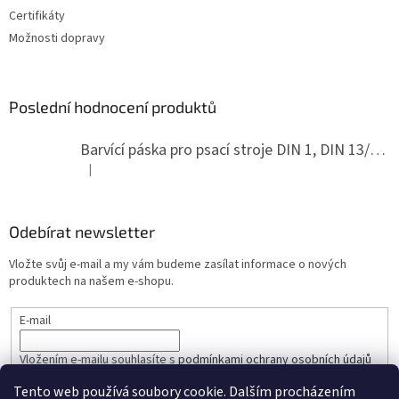
Certifikáty
Možnosti dopravy
Poslední hodnocení produktů
Barvící páska pro psací stroje DIN 1, DIN 13/10, LAND, PA červenočerná
|
Hodnocení produktu je 5 z 5 hvězdiček.
Odebírat newsletter
Vložte svůj e-mail a my vám budeme zasílat informace o nových
produktech na našem e-shopu.
E-mail
Vložením e-mailu souhlasíte s
podmínkami ochrany osobních údajů
Tento web používá soubory cookie. Dalším procházením