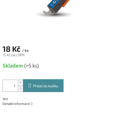
18 Kč
/ ks
15 Kč bez DPH
Měrná
Skladem
(>5 ks)
cena:
Přidat do košíku
9ml
Detailní informace