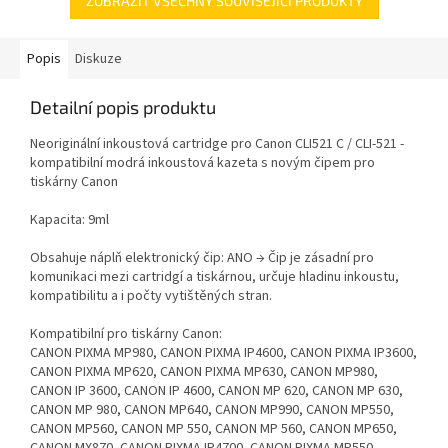
ZOBRAZIT VŠECHNY SOUVISEJÍCÍ PRODUKTY
Popis
Diskuze
Detailní popis produktu
Neoriginální inkoustová cartridge pro Canon CLI521 C / CLI-521 -
kompatibilní modrá inkoustová kazeta s novým čipem pro
tiskárny Canon
Kapacita: 9ml
Obsahuje náplň elektronický čip: ANO → Čip je zásadní pro
komunikaci mezi cartridgí a tiskárnou, určuje hladinu inkoustu,
kompatibilitu a i počty vytištěných stran.
Kompatibilní pro tiskárny Canon:
CANON PIXMA MP980, CANON PIXMA IP4600, CANON PIXMA IP3600,
CANON PIXMA MP620, CANON PIXMA MP630, CANON MP980,
CANON IP 3600, CANON IP 4600, CANON MP 620, CANON MP 630,
CANON MP 980, CANON MP640, CANON MP990, CANON MP550,
CANON MP560, CANON MP 550, CANON MP 560, CANON MP650,