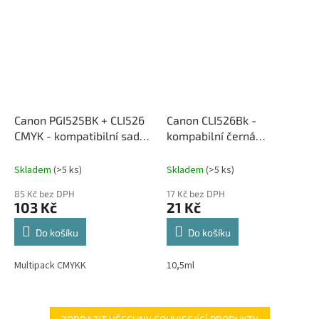
Canon PGI525BK + CLI526
Canon CLI526Bk -
CMYK - kompatibilní sada
kompabilní černá
inkoustových cartridge
inkoustová cartridge
Skladem
(>5 ks)
Skladem
(>5 ks)
85 Kč bez DPH
17 Kč bez DPH
103 Kč
21 Kč
Do košíku
Do košíku
Multipack CMYKK
10,5ml