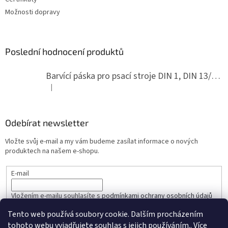
Možnosti dopravy
Poslední hodnocení produktů
Barvící páska pro psací stroje DIN 1, DIN 13/10, LAND, PA červenočerná
|
Hodnocení produktu je 5 z 5 hvězdiček.
Odebírat newsletter
Vložte svůj e-mail a my vám budeme zasílat informace o nových
produktech na našem e-shopu.
E-mail
Vložením e-mailu souhlasíte s
podmínkami ochrany osobních údajů
Tento web používá soubory cookie. Dalším procházením
PŘIHLÁSIT SE
tohoto webu vyjadřujete souhlas s jejich používáním.. Více