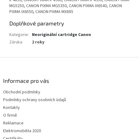
IP4850, CANON PIXMA IP4900, CANON PIXMA IP4950, CANON PIXMA
MG5250, CANON PIXMA MG5350, CANON PIXMA IX6540, CANON
PIXMA IX6550, CANON PIXMA MX885
Doplňkové parametry
Kategorie
:
Neoriginální cartridge Canon
Záruka
:
2 roky
Z
á
p
a
Informace pro vás
t
Obchodní podmínky
í
Podmínky ochrany osobních údajů
Kontakty
O firmě
Reklamace
Elektromobilita 2020
Certifikáty