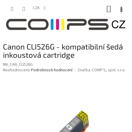
Přejít
NÁKUP
na
CZK
obsah
KOŠÍK
Canon CLI526G - kompatibilní šedá
inkoustová cartridge
NN_CAN_CLI526G
Průměrné
Neohodnoceno
Podrobnosti hodnocení
Značka:
COMP'S, spol. s.r.o.
hodnocení
produktu
je
0,0
z
5
hvězdiček.