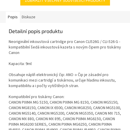
ZOBRAZIT VŠECHNY SOUVISEJÍCÍ PRODUKTY
Popis
Diskuze
Detailní popis produktu
Neoriginální inkoustová cartridge pro Canon CLI526G / CLI-526 G -
kompatibilní šedá inkoustová kazeta s novým čipem pro tiskárny
Canon
Kapacita: 9ml
Obsahuje náplň elektronický čip: ANO → Čip je zásadní pro
komunikaci mezi cartridgí a tiskárnou, určuje hladinu inkoustu,
kompatibilitu a i počty vytištěných stran.
Kompatibilní pro tiskárny Canon:
CANON PIXMA MG 5150, CANON PIXMA MG 8150, CANON MG5150,
CANON MG8150, CANON IX 6500, CANON MG8250, CANON MG5100,
CANON MG5140, CANON MG5200, CANON MG5350, CANON MX 715,
CANON MX 880, CANON MX 895, CANON PIXMA MG6150, CANON
PIXMA MG6200 SERIES, CANON PIXMA MG6250, CANON PIXMA