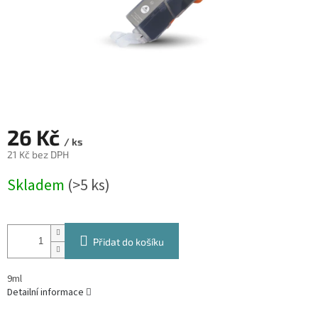
26 Kč
/ ks
21 Kč bez DPH
Měrná
Skladem
(>5 ks)
cena:
Přidat do košíku
9ml
Detailní informace