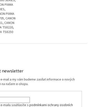
00 SERIES,
NON PIXMA
IES,
NON PIXMA
705, CANON
51, CANON
A TS8220,
MA TS8250
t newsletter
j e-mail a my vám budeme zasílat informace o nových
 na našem e-shopu.
ček.
 e-mailu souhlasíte s
podmínkami ochrany osobních