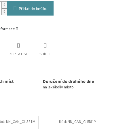
Přidat do košíku
informace
ZEPTAT SE
SDÍLET
ch míst
Doručení do druhého dne
na jakékoliv místo
ód:
NN_CAN_CLI581M
Kód:
NN_CAN_CLI581Y