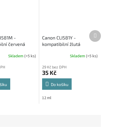
Další
I581M -
Canon CLI581Y -
produkt
ilní červená
kompatibilní žlutá
vá cartridge
inkoustová cartridge
Skladem
(>5 ks)
Skladem
(>5 ks)
DPH
29 Kč bez DPH
35 Kč
šíku
Do košíku
12 ml