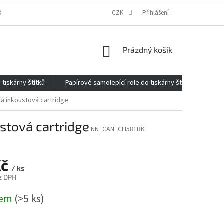
ONTAKTY
O FIRMĚ
REKLAMACE
CZK
ELEKTROMOBILITA 2020
Přihlášení
NÁKUPNÍ
Prázdný košík
KOŠÍK
 tiskárny štítků
Papírové samolepící role do tiskárny štítků
Kan
ná inkoustová cartridge
stová cartridge
NN_CAN_CLI581BK
Kč
/ ks
z DPH
dem
(>5 ks)