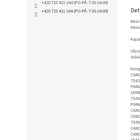
+420 725 421 164 (PO-PÁ: 7:30-16:00)
Det
+420 725 421 164 (PO-PÁ: 7:30-16:00)
Neori
inko
Kapac
Obsah
tiská
Kompa
CANO
TS83
PIXM
SERI
TS95
PIXM
CANO
CANO
TS95
CANO
CANO