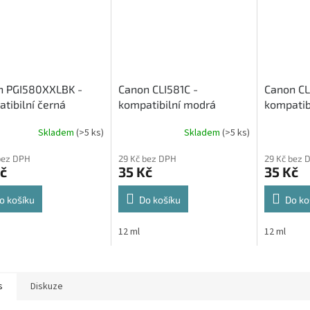
n PGI580XXLBK -
Canon CLI581C -
Canon CL
tibilní černá
kompatibilní modrá
kompatib
stová cartridge
inkoustová cartridge
inkousto
Skladem
(>5 ks)
Skladem
(>5 ks)
bez DPH
29 Kč bez DPH
29 Kč bez 
č
35 Kč
35 Kč
o košíku
Do košíku
Do ko
12 ml
12 ml
s
Diskuze