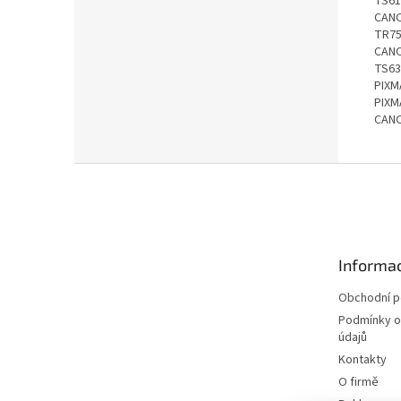
TS61
CANO
TR75
CANO
TS63
PIXM
PIXM
CANO
Z
á
p
a
t
Informac
í
Obchodní 
Podmínky o
údajů
Kontakty
O firmě