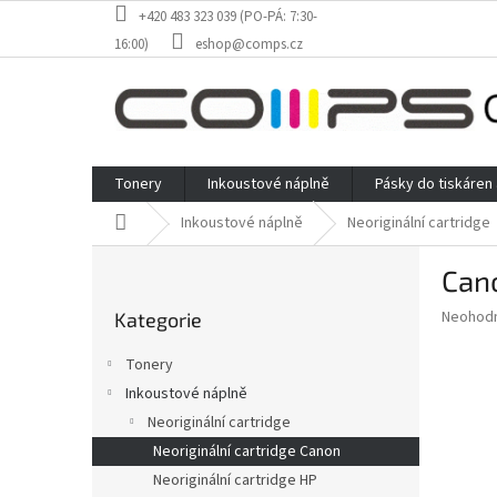
Přejít
+420 483 323 039 (PO-PÁ: 7:30-
na
16:00)
eshop@comps.cz
obsah
Tonery
Inkoustové náplně
Pásky do tiskáren
Domů
Inkoustové náplně
Neoriginální cartridge
P
Cano
o
Přeskočit
s
Průměr
Neohod
Kategorie
kategorie
t
hodnoce
r
produkt
Tonery
a
je
Inkoustové náplně
0,0
n
z
Neoriginální cartridge
n
5
í
Neoriginální cartridge Canon
hvězdič
p
Neoriginální cartridge HP