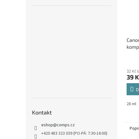
Cano
kompa
inkou
32 Kč 
39 K
D
28 ml
Kontakt
eshop
@
comps.cz
Popi
+420 483 323 039 (PO-PÁ: 7:30-16:00)