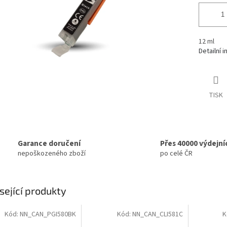
12 ml
Detailní 
TISK
Garance doručení
Přes 40000 výdejní
nepoškozeného zboží
po celé ČR
sející produkty
Kód:
NN_CAN_PGI580BK
Kód:
NN_CAN_CLI581C
K