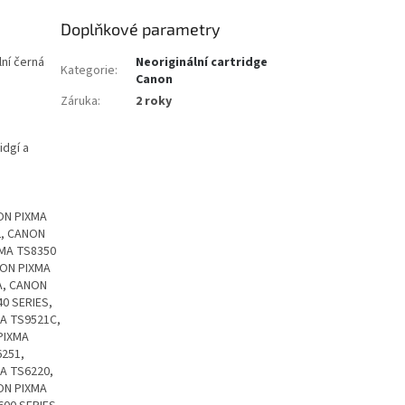
Doplňkové parametry
lní černá
Neoriginální cartridge
Kategorie
:
Canon
Záruka
:
2 roky
idgí a
ON PIXMA
2, CANON
XMA TS8350
NON PIXMA
A, CANON
0 SERIES,
A TS9521C,
PIXMA
6251,
A TS6220,
ON PIXMA