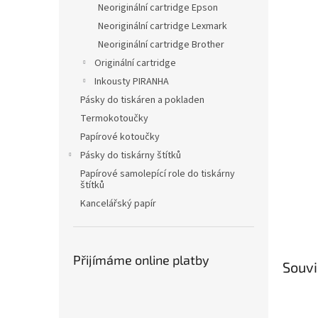
a
Neoriginální cartridge Epson
n
Neoriginální cartridge Lexmark
e
Neoriginální cartridge Brother
l
Originální cartridge
Inkousty PIRANHA
Pásky do tiskáren a pokladen
Termokotoučky
Papírové kotoučky
Pásky do tiskárny štítků
Papírové samolepící role do tiskárny
štítků
Kancelářský papír
Přijímáme online platby
Souvi