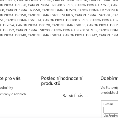
00 SERIES, CANON PIXMA TR8650, CANON PIXMA TR8620, CANON PIXMA TR86
N PIXMA TR8550, CANON PIXMA TR8500 SERIES, CANON PIXMA TR7650, CA
60, CANON PIXMA TR7550, CANON PIXMA TR7520, CANON PIXMA TR7500 SER
N PIXMA TS6350, CANON PIXMA TS6350 SERIES, CANON PIXMA TS6350A, CA
51, CANON PIXMA TS6351A, CANON PIXMA TS8100 SERIES, CANON PIXMA TS
A TS705A, CANON PIXMA TS8120, CANON PIXMA TS8150, CANON PIXMA TS81
A TS8152, CANON PIXMA TS8200, CANON PIXMA TS8200 SERIES, CANON PIXM
N PIXMA TS8240, CANON PIXMA TS8241, CANON PIXMA TS8242, CANON PIX
e pro vás
Poslední hodnocení
Odebíra
produktů
podmínky
Vložte svů
produktech
chrany osobních
Barvící páska pro psací stroje DIN 1, DIN 13/10, LAND, PA červenočerná
|
Hodnocení produktu je 5 z 5 hvězdi
E-mail
Vložením