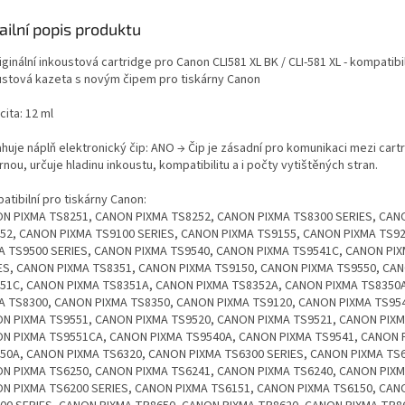
ailní popis produktu
ginální inkoustová cartridge pro Canon CLI581 XL BK / CLI-581 XL - kompatibi
ustová kazeta s novým čipem pro tiskárny Canon
ita: 12 ml
uje náplň elektronický čip: ANO → Čip je zásadní pro komunikaci mezi cartr
rnou, určuje hladinu inkoustu, kompatibilitu a i počty vytištěných stran.
tibilní pro tiskárny Canon:
N PIXMA TS8251, CANON PIXMA TS8252, CANON PIXMA TS8300 SERIES, CAN
52, CANON PIXMA TS9100 SERIES, CANON PIXMA TS9155, CANON PIXMA TS9
A TS9500 SERIES, CANON PIXMA TS9540, CANON PIXMA TS9541C, CANON PI
ES, CANON PIXMA TS8351, CANON PIXMA TS9150, CANON PIXMA TS9550, CA
51C, CANON PIXMA TS8351A, CANON PIXMA TS8352A, CANON PIXMA TS8350
A TS8300, CANON PIXMA TS8350, CANON PIXMA TS9120, CANON PIXMA TS954
N PIXMA TS9551, CANON PIXMA TS9520, CANON PIXMA TS9521, CANON PIXM
N PIXMA TS9551CA, CANON PIXMA TS9540A, CANON PIXMA TS9541, CANON 
50A, CANON PIXMA TS6320, CANON PIXMA TS6300 SERIES, CANON PIXMA TS
N PIXMA TS6250, CANON PIXMA TS6241, CANON PIXMA TS6240, CANON PIXM
N PIXMA TS6200 SERIES, CANON PIXMA TS6151, CANON PIXMA TS6150, CAN