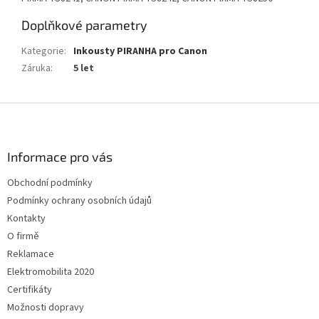
Doplňkové parametry
Kategorie
:
Inkousty PIRANHA pro Canon
Záruka
:
5 let
Z
á
p
a
Informace pro vás
t
Obchodní podmínky
í
Podmínky ochrany osobních údajů
Kontakty
O firmě
Reklamace
Elektromobilita 2020
Certifikáty
Možnosti dopravy