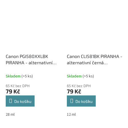
Canon PGI580XXLBK
Canon CLI581BK PIRANHA -
PIRANHA - alternativní
alternativní černá
černá inkoustová cartridge
inkoustová cartridge
Skladem
(>5 ks)
Skladem
(>5 ks)
65 Kč bez DPH
65 Kč bez DPH
79 Kč
79 Kč
Do košíku
Do košíku
28 ml
12 ml