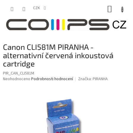
Přejít
NÁKUP
na
CZK
obsah
KOŠÍK
Canon CLI581M PIRANHA -
alternativní červená inkoustová
cartridge
PIR_CAN_CLI581M
Průměrné
Neohodnoceno
Podrobnosti hodnocení
Značka:
PIRANHA
hodnocení
produktu
je
0,0
z
5
hvězdiček.