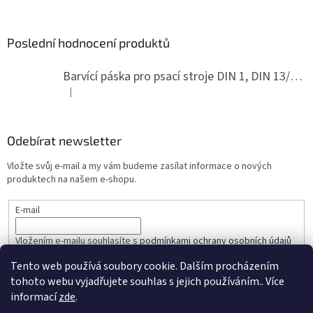
Poslední hodnocení produktů
Barvící páska pro psací stroje DIN 1, DIN 13/10, LAND, PA červenočerná
|
Hodnocení produktu je 5 z 5 hvězdiček.
Odebírat newsletter
Vložte svůj e-mail a my vám budeme zasílat informace o nových
produktech na našem e-shopu.
E-mail
Vložením e-mailu souhlasíte s
podmínkami ochrany osobních údajů
Tento web používá soubory cookie. Dalším procházením
PŘIHLÁSIT SE
tohoto webu vyjadřujete souhlas s jejich používáním.. Více
informací
zde
.