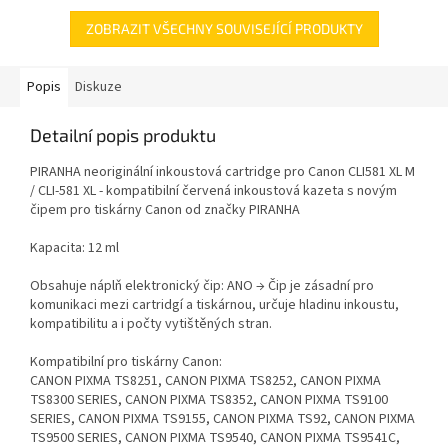
ZOBRAZIT VŠECHNY SOUVISEJÍCÍ PRODUKTY
Popis
Diskuze
Detailní popis produktu
PIRANHA neoriginální inkoustová cartridge pro Canon CLI581 XL M
/ CLI-581 XL - kompatibilní červená inkoustová kazeta s novým
čipem pro tiskárny Canon od značky PIRANHA
Kapacita: 12 ml
Obsahuje náplň elektronický čip: ANO → Čip je zásadní pro
komunikaci mezi cartridgí a tiskárnou, určuje hladinu inkoustu,
kompatibilitu a i počty vytištěných stran.
Kompatibilní pro tiskárny Canon:
CANON PIXMA TS8251, CANON PIXMA TS8252, CANON PIXMA
TS8300 SERIES, CANON PIXMA TS8352, CANON PIXMA TS9100
SERIES, CANON PIXMA TS9155, CANON PIXMA TS92, CANON PIXMA
TS9500 SERIES, CANON PIXMA TS9540, CANON PIXMA TS9541C,