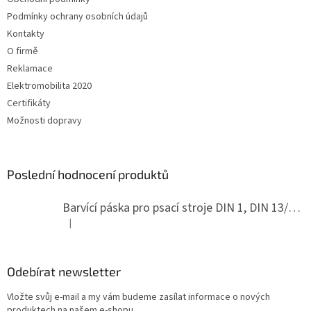
í
Podmínky ochrany osobních údajů
Kontakty
O firmě
Reklamace
Elektromobilita 2020
Certifikáty
Možnosti dopravy
Poslední hodnocení produktů
Barvící páska pro psací stroje DIN 1, DIN 13/10, LAND, PA červenočerná
|
Hodnocení produktu je 5 z 5 hvězdiček.
Odebírat newsletter
Vložte svůj e-mail a my vám budeme zasílat informace o nových
produktech na našem e-shopu.