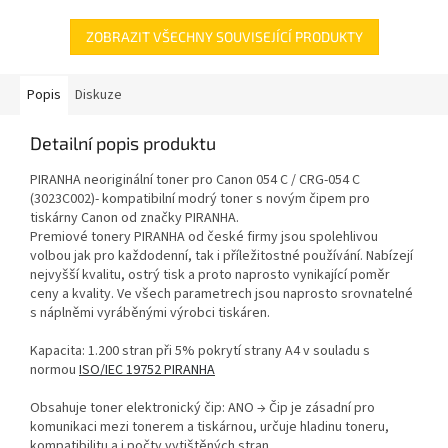
ZOBRAZIT VŠECHNY SOUVISEJÍCÍ PRODUKTY
Popis
Diskuze
Detailní popis produktu
PIRANHA neoriginální toner pro Canon 054 C / CRG-054 C
(3023C002)- kompatibilní modrý toner s novým čipem pro
tiskárny Canon od značky PIRANHA.
Premiové tonery PIRANHA od české firmy jsou spolehlivou
volbou jak pro každodenní, tak i příležitostné používání. Nabízejí
nejvyšší kvalitu, ostrý tisk a proto naprosto vynikající poměr
ceny a kvality. Ve všech parametrech jsou naprosto srovnatelné
s náplněmi vyráběnými výrobci tiskáren.
Kapacita: 1.200 stran při 5% pokrytí strany A4 v souladu s
normou
ISO/IEC 19752 PIRANHA
Obsahuje toner elektronický čip: ANO → Čip je zásadní pro
komunikaci mezi tonerem a tiskárnou, určuje hladinu toneru,
kompatibilitu a i počty vytištěných stran.