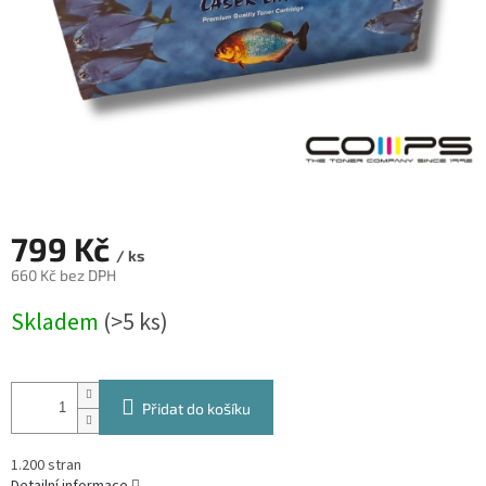
799 Kč
/ ks
660 Kč bez DPH
Měrná
Skladem
(>5 ks)
cena:
Přidat do košíku
1.200 stran