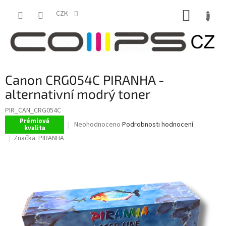
Přejít
NÁKUP
na
CZK
obsah
KOŠÍK
Canon CRG054C PIRANHA -
alternativní modrý toner
PIR_CAN_CRG054C
Prémiová
Průměrné
Neohodnoceno
Podrobnosti hodnocení
kvalita
hodnocení
Značka:
PIRANHA
produktu
je
0,0
z
5
hvězdiček.