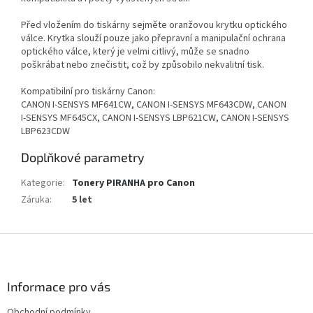
Před vložením do tiskárny sejměte oranžovou krytku optického
válce. Krytka slouží pouze jako přepravní a manipulační ochrana
optického válce, který je velmi citlivý, může se snadno
poškrábat nebo znečistit, což by způsobilo nekvalitní tisk.
Kompatibilní pro tiskárny Canon:
CANON I-SENSYS MF641CW, CANON I-SENSYS MF643CDW, CANON
I-SENSYS MF645CX, CANON I-SENSYS LBP621CW, CANON I-SENSYS
LBP623CDW
Doplňkové parametry
Kategorie
:
Tonery PIRANHA pro Canon
Záruka
:
5 let
Z
á
p
a
Informace pro vás
t
Obchodní podmínky