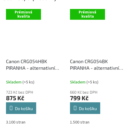
Prémiová
Prémiová
kvalita
kvalita
Canon CRG054HBK
Canon CRG054BK
PIRANHA - alternativní
PIRANHA - alternativní
černý toner
černý toner
Skladem
(>5 ks)
Skladem
(>5 ks)
723 Kč bez DPH
660 Kč bez DPH
875 Kč
799 Kč
Do košíku
Do košíku
3.100 stran
1.500 stran