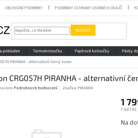
OBCHODNÍ PODMÍNKY
PODMÍNKY OCHRANY OSOBNÍCH ÚDAJŮ
K
HLEDAT
 a pokladen
Termokotoučky
Papírové kotoučky
Pásky do
57H PIRANHA - alternativní černý toner
n CRG057H PIRANHA - alternativní če
né
noceno
Podrobnosti hodnocení
Značka:
PIRANHA
ní
1 7
u
1 487 Kč
Měrná
Na do
cena:
ek.