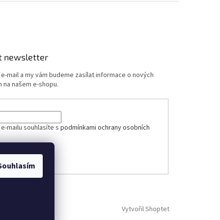
t newsletter
j e-mail a my vám budeme zasílat informace o nových
 na našem e-shopu.
ček.
 e-mailu souhlasíte s
podmínkami ochrany osobních
ÁSIT SE
Souhlasím
Vytvořil Shoptet