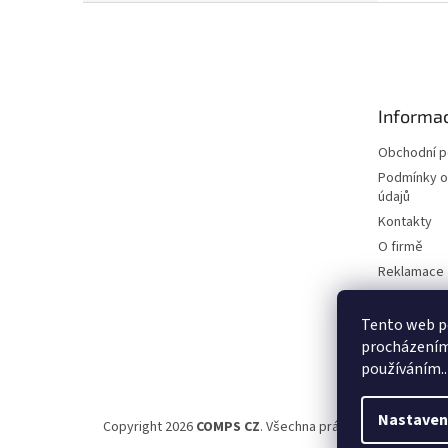
Z
á
p
a
t
Informac
í
Obchodní 
Podmínky o
údajů
Kontakty
O firmě
Reklamace
Elektromobi
Certifikáty
Tento web po
procházením 
Možnosti d
používáním..
Nastaven
Copyright 2026
COMPS CZ
. Všechna práva vyhrazena.