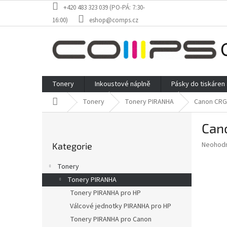
Přejít
+420 483 323 039 (PO-PÁ: 7:30-
na
16:00)
eshop@comps.cz
obsah
Tonery
Inkoustové náplně
Pásky do tiskáren
Domů
Tonery
Tonery PIRANHA
Canon CRG0
P
Cano
o
Přeskočit
s
Průměr
Neohod
Kategorie
kategorie
t
hodnoce
r
produkt
Tonery
a
je
Tonery PIRANHA
0,0
n
z
Tonery PIRANHA pro HP
n
5
í
Válcové jednotky PIRANHA pro HP
hvězdič
p
Tonery PIRANHA pro Canon