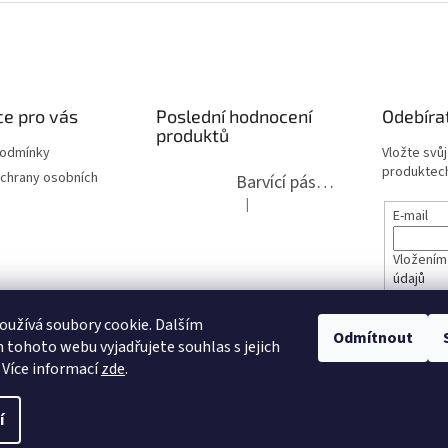
e pro vás
Poslední hodnocení
Odebíra
produktů
podmínky
Vložte svů
produktech
chrany osobních
Barvící páska pro psací stroje DIN 1, DIN 13/10, LAND, PA červenočerná
|
Hodnocení produktu je 5 z 5 hvězdi
E-mail
Vložením
údajů
lita 2020
užívá soubory cookie. Dalším
PŘIHL
Odmítnout
tohoto webu vyjadřujete souhlas s jejich
opravy
 Více informací
zde
.
í