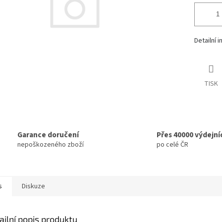
Detailní 
TISK
Garance doručení
Přes 40000 výdejní
nepoškozeného zboží
po celé ČR
s
Diskuze
ailní popis produktu