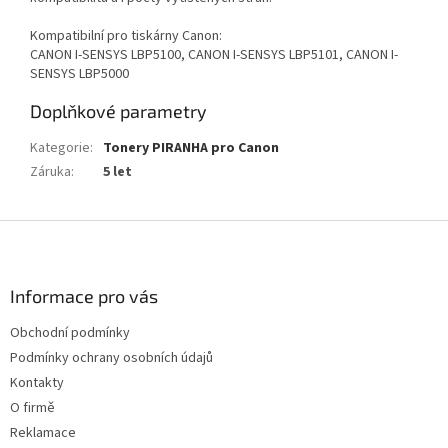
Kompatibilní pro tiskárny Canon:
CANON I-SENSYS LBP5100, CANON I-SENSYS LBP5101, CANON I-
SENSYS LBP5000
Doplňkové parametry
Kategorie
:
Tonery PIRANHA pro Canon
Záruka
:
5 let
Z
á
p
a
Informace pro vás
t
Obchodní podmínky
í
Podmínky ochrany osobních údajů
Kontakty
O firmě
Reklamace