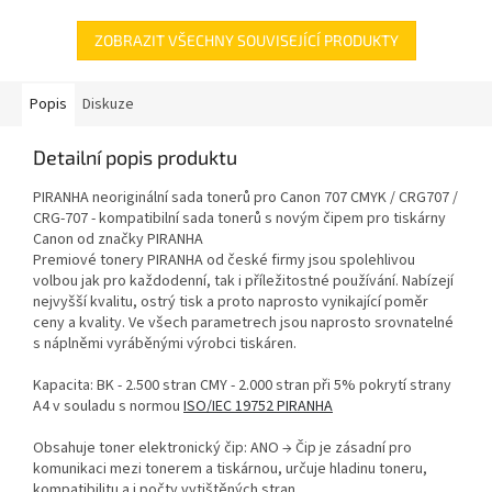
ZOBRAZIT VŠECHNY SOUVISEJÍCÍ PRODUKTY
Popis
Diskuze
Detailní popis produktu
PIRANHA neoriginální sada tonerů pro Canon 707 CMYK / CRG707 /
CRG-707 - kompatibilní sada tonerů s novým čipem pro tiskárny
Canon od značky PIRANHA
Premiové tonery PIRANHA od české firmy jsou spolehlivou
volbou jak pro každodenní, tak i příležitostné používání. Nabízejí
nejvyšší kvalitu, ostrý tisk a proto naprosto vynikající poměr
ceny a kvality. Ve všech parametrech jsou naprosto srovnatelné
s náplněmi vyráběnými výrobci tiskáren.
Kapacita: BK - 2.500 stran CMY - 2.000 stran při 5% pokrytí strany
A4 v souladu s normou
ISO/IEC 19752 PIRANHA
Obsahuje toner elektronický čip: ANO → Čip je zásadní pro
komunikaci mezi tonerem a tiskárnou, určuje hladinu toneru,
kompatibilitu a i počty vytištěných stran.