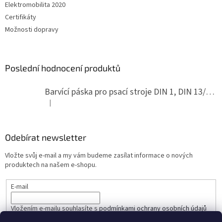
Elektromobilita 2020
Certifikáty
Možnosti dopravy
Poslední hodnocení produktů
Barvící páska pro psací stroje DIN 1, DIN 13/10, LAND, PA červenočerná
|
Hodnocení produktu je 5 z 5 hvězdiček.
Odebírat newsletter
Vložte svůj e-mail a my vám budeme zasílat informace o nových
produktech na našem e-shopu.
E-mail
Vložením e-mailu souhlasíte s
podmínkami ochrany osobních údajů