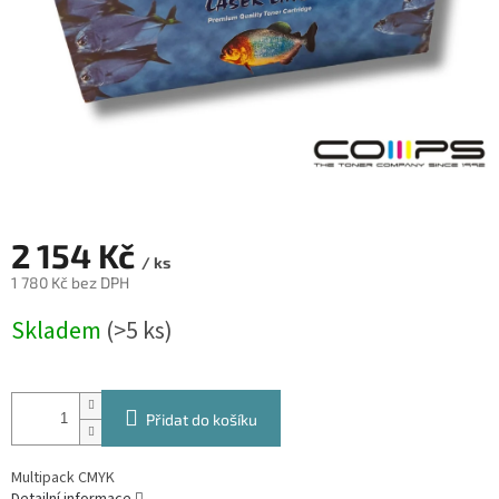
2 154 Kč
/ ks
1 780 Kč bez DPH
Měrná
Skladem
(>5 ks)
cena:
Přidat do košíku
Multipack CMYK