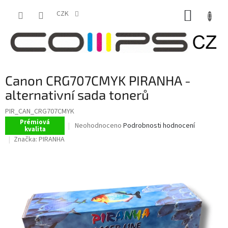
Přejít
NÁKUP
na
CZK
obsah
KOŠÍK
Canon CRG707CMYK PIRANHA -
alternativní sada tonerů
PIR_CAN_CRG707CMYK
Prémiová
Průměrné
Neohodnoceno
Podrobnosti hodnocení
kvalita
hodnocení
Značka:
PIRANHA
produktu
je
0,0
z
5
hvězdiček.