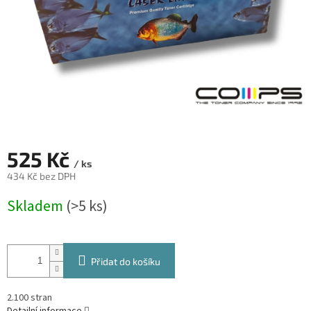
525 Kč
/ ks
434 Kč bez DPH
Měrná
Skladem
(>5 ks)
cena:
Přidat do košíku
2.100 stran