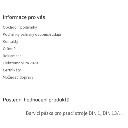
á
p
a
Informace pro vás
t
Obchodní podmínky
í
Podmínky ochrany osobních údajů
Kontakty
O firmě
Reklamace
Elektromobilita 2020
Certifikáty
Možnosti dopravy
Poslední hodnocení produktů
Barvící páska pro psací stroje DIN 1, DIN 13/10, LAND, PA červenočerná
|
Hodnocení produktu je 5 z 5 hvězdiček.