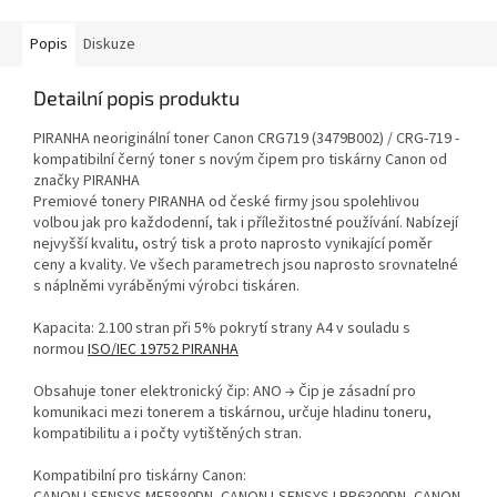
Popis
Diskuze
Detailní popis produktu
PIRANHA neoriginální toner Canon CRG719 (3479B002) / CRG-719 -
kompatibilní černý toner s novým čipem pro tiskárny Canon od
značky PIRANHA
Premiové tonery PIRANHA od české firmy jsou spolehlivou
volbou jak pro každodenní, tak i příležitostné používání. Nabízejí
nejvyšší kvalitu, ostrý tisk a proto naprosto vynikající poměr
ceny a kvality. Ve všech parametrech jsou naprosto srovnatelné
s náplněmi vyráběnými výrobci tiskáren.
Kapacita: 2.100 stran při 5% pokrytí strany A4 v souladu s
normou
ISO/IEC 19752 PIRANHA
Obsahuje toner elektronický čip: ANO → Čip je zásadní pro
komunikaci mezi tonerem a tiskárnou, určuje hladinu toneru,
kompatibilitu a i počty vytištěných stran.
Kompatibilní pro tiskárny Canon: