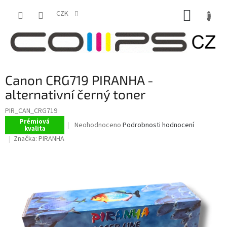
Přejít
NÁKUP
na
CZK
obsah
KOŠÍK
Canon CRG719 PIRANHA -
alternativní černý toner
PIR_CAN_CRG719
Prémiová
Průměrné
Neohodnoceno
Podrobnosti hodnocení
kvalita
hodnocení
Značka:
PIRANHA
produktu
je
0,0
z
5
hvězdiček.