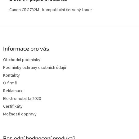
Canon CRG732M - kompatibilní červený toner
Z
á
p
a
Informace pro vás
t
Obchodní podmínky
í
Podmínky ochrany osobních údajů
Kontakty
O firmě
Reklamace
Elektromobilita 2020
Certifikáty
Možnosti dopravy
Poslední hodnocení produktů