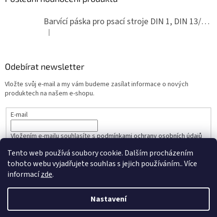
Barvící páska pro psací stroje DIN 1, DIN 13/10, LAND, PA červenočerná
|
Hodnocení produktu je 5 z 5 hvězdiček.
Odebírat newsletter
Vložte svůj e-mail a my vám budeme zasílat informace o nových
produktech na našem e-shopu.
E-mail
Vložením e-mailu souhlasíte s
podmínkami ochrany osobních údajů
Tento web používá soubory cookie. Dalším procházením
PŘIHLÁSIT SE
tohoto webu vyjadřujete souhlas s jejich používáním.. Více
informací
zde
.
Nastavení
Vytvořil Shoptet