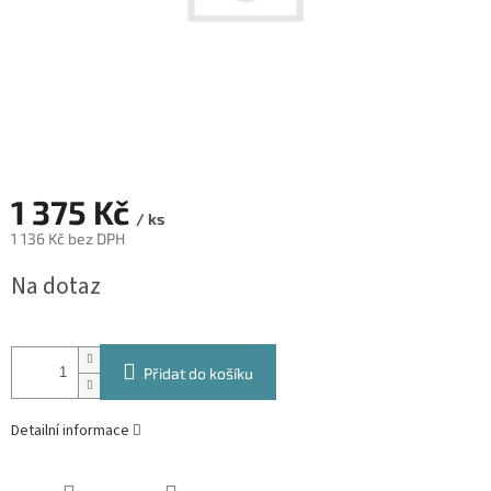
1 375 Kč
/ ks
1 136 Kč bez DPH
Měrná
Na dotaz
cena:
Přidat do košíku
Detailní informace