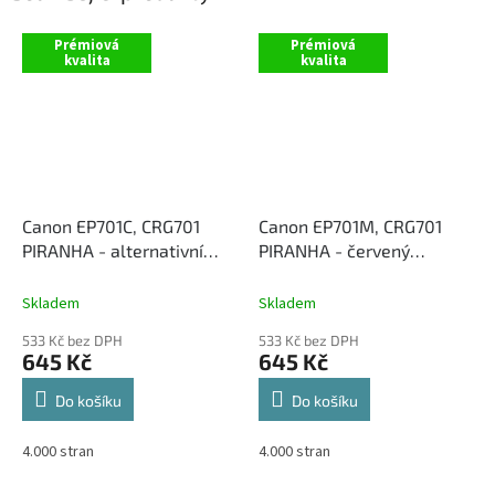
Prémiová
Prémiová
kvalita
kvalita
Canon EP701C, CRG701
Canon EP701M, CRG701
PIRANHA - alternativní
PIRANHA - červený
modrý toner
alternativní toner
Skladem
Skladem
533 Kč bez DPH
533 Kč bez DPH
645 Kč
645 Kč
Do košíku
Do košíku
4.000 stran
4.000 stran