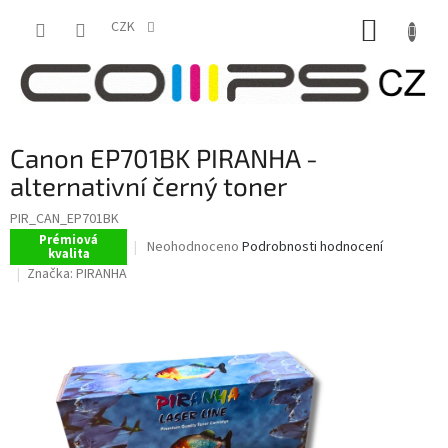
Přejít
NÁKUP
na
CZK
obsah
KOŠÍK
Canon EP701BK PIRANHA -
alternativní černý toner
PIR_CAN_EP701BK
Prémiová
Průměrné
Neohodnoceno
Podrobnosti hodnocení
kvalita
hodnocení
Značka:
PIRANHA
produktu
je
0,0
z
5
hvězdiček.