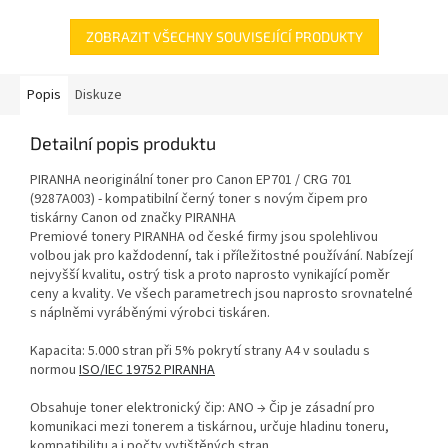
ZOBRAZIT VŠECHNY SOUVISEJÍCÍ PRODUKTY
Popis
Diskuze
Detailní popis produktu
PIRANHA neoriginální toner pro Canon EP701 / CRG 701
(9287A003) - kompatibilní černý toner s novým čipem pro
tiskárny Canon od značky PIRANHA
Premiové tonery PIRANHA od české firmy jsou spolehlivou
volbou jak pro každodenní, tak i příležitostné používání. Nabízejí
nejvyšší kvalitu, ostrý tisk a proto naprosto vynikající poměr
ceny a kvality. Ve všech parametrech jsou naprosto srovnatelné
s náplněmi vyráběnými výrobci tiskáren.
Kapacita: 5.000 stran při 5% pokrytí strany A4 v souladu s
normou
ISO/IEC 19752 PIRANHA
Obsahuje toner elektronický čip: ANO → Čip je zásadní pro
komunikaci mezi tonerem a tiskárnou, určuje hladinu toneru,
kompatibilitu a i počty vytištěných stran.