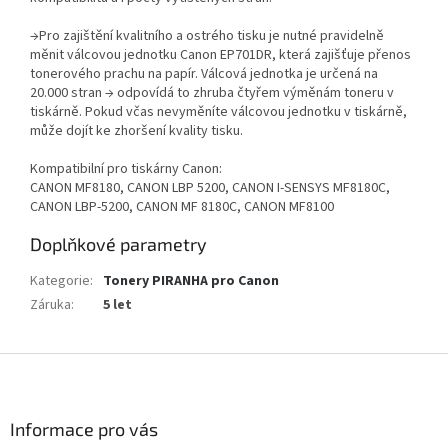
→Pro zajištění kvalitního a ostrého tisku je nutné pravidelně
měnit válcovou jednotku Canon EP701DR, která zajišťuje přenos
tonerového prachu na papír. Válcová jednotka je určená na
20.000 stran → odpovídá to zhruba čtyřem výměnám toneru v
tiskárně. Pokud včas nevyměníte válcovou jednotku v tiskárně,
může dojít ke zhoršení kvality tisku.
Kompatibilní pro tiskárny Canon:
CANON MF8180, CANON LBP 5200, CANON I-SENSYS MF8180C,
CANON LBP-5200, CANON MF 8180C, CANON MF8100
Doplňkové parametry
Kategorie
:
Tonery PIRANHA pro Canon
Záruka
:
5 let
Z
á
p
a
Informace pro vás