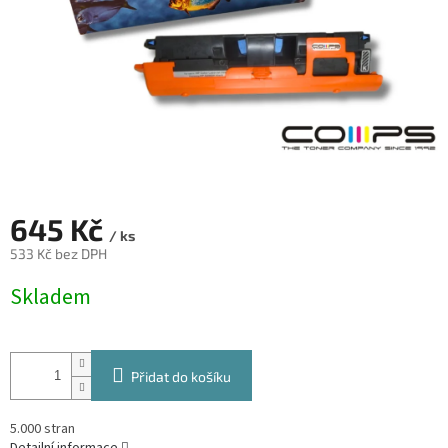
645 Kč
/ ks
533 Kč bez DPH
Měrná
Skladem
cena:
Přidat do košíku
5.000 stran