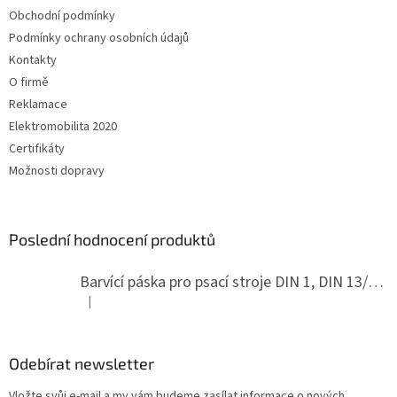
t
Obchodní podmínky
í
Podmínky ochrany osobních údajů
Kontakty
O firmě
Reklamace
Elektromobilita 2020
Certifikáty
Možnosti dopravy
Poslední hodnocení produktů
Barvící páska pro psací stroje DIN 1, DIN 13/10, LAND, PA červenočerná
|
Hodnocení produktu je 5 z 5 hvězdiček.
Odebírat newsletter
Vložte svůj e-mail a my vám budeme zasílat informace o nových