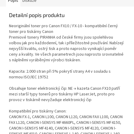
Popis
Diskuze
Detailní popis produktu
Neoriginální toner pro Canon FX10 / FX-10 - kompatibilní černý
toner pro tiskárny Canon
Premiové tonery PIRANHA od české firmy jsou spolehlivou
volbou jak pro každodenní, tak i příležitostné používání. Nabízejí
nejvyšší kvalitu, ostrý tisk a proto naprosto vynikající poměr
ceny a kvality. Ve všech parametrech jsou naprosto srovnatelné
s náplněmi vyráběnými výrobci tiskáren.
Kapacita: 2.000 stran při 5% pokrytí strany A4 v souladu s
normou ISO/IEC 19752
Obsahuje toner elektronický čip: NE → kazeta Canon FX10 patří
mezi starší typy tonerů pro tiskárny HP LaserJet, proto pro
provoz v tiskárně nevyžaduje elektronický čip
Kompatibilní pro tiskárny Canon:
CANON FX-1, CANON L100, CANON L120, CANON FAX L100, CANON
FAX L120, CANON I-SENSYS MF4660PL, CANON I-SENSYS MF4150,
CANON I-SENSYS MF4140, CANON I-SENSYS MF4120, CANON I-
SENSYS MF4010, CANON I-SENSYS L-140, CANON I-SENSYS L-160,