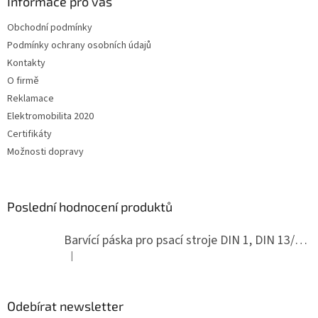
a
Informace pro vás
t
Obchodní podmínky
í
Podmínky ochrany osobních údajů
Kontakty
O firmě
Reklamace
Elektromobilita 2020
Certifikáty
Možnosti dopravy
Poslední hodnocení produktů
Barvící páska pro psací stroje DIN 1, DIN 13/10, LAND, PA červenočerná
|
Hodnocení produktu je 5 z 5 hvězdiček.
Odebírat newsletter