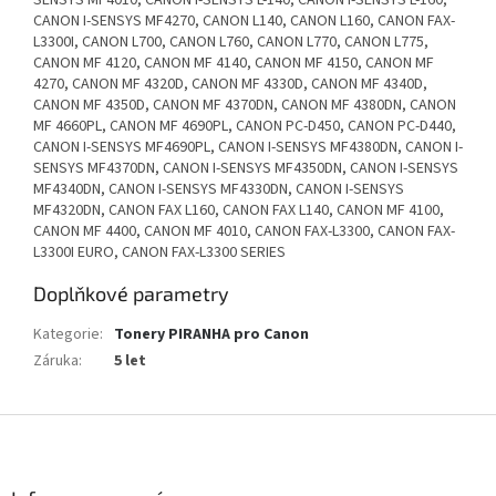
CANON I-SENSYS MF4270, CANON L140, CANON L160, CANON FAX-
L3300I, CANON L700, CANON L760, CANON L770, CANON L775,
CANON MF 4120, CANON MF 4140, CANON MF 4150, CANON MF
4270, CANON MF 4320D, CANON MF 4330D, CANON MF 4340D,
CANON MF 4350D, CANON MF 4370DN, CANON MF 4380DN, CANON
MF 4660PL, CANON MF 4690PL, CANON PC-D450, CANON PC-D440,
CANON I-SENSYS MF4690PL, CANON I-SENSYS MF4380DN, CANON I-
SENSYS MF4370DN, CANON I-SENSYS MF4350DN, CANON I-SENSYS
MF4340DN, CANON I-SENSYS MF4330DN, CANON I-SENSYS
MF4320DN, CANON FAX L160, CANON FAX L140, CANON MF 4100,
CANON MF 4400, CANON MF 4010, CANON FAX-L3300, CANON FAX-
L3300I EURO, CANON FAX-L3300 SERIES
Doplňkové parametry
Kategorie
:
Tonery PIRANHA pro Canon
Záruka
:
5 let
Z
á
p