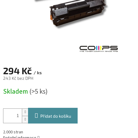
294 Kč
/ ks
243 Kč bez DPH
Měrná
Skladem
(>5 ks)
cena:
Přidat do košíku
2.000 stran