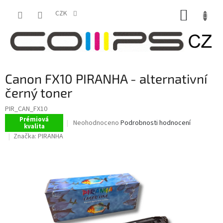
Přejít
NÁKUP
na
CZK
obsah
KOŠÍK
Canon FX10 PIRANHA - alternativní
černý toner
PIR_CAN_FX10
Prémiová
Průměrné
Neohodnoceno
Podrobnosti hodnocení
kvalita
hodnocení
Značka:
PIRANHA
produktu
je
0,0
z
5
hvězdiček.