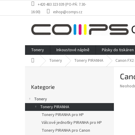
Přejít
+420 483 323 039 (PO-PÁ: 7:30-
na
16:00)
eshop@comps.cz
obsah
Tonery
Inkoustové náplně
Pásky do tiskáren
Domů
Tonery
Tonery PIRANHA
Canon FX2 
P
Cano
o
Přeskočit
s
Průměr
Neohod
Kategorie
kategorie
t
hodnoce
r
produkt
Tonery
a
je
Tonery PIRANHA
0,0
n
z
Tonery PIRANHA pro HP
n
5
í
Válcové jednotky PIRANHA pro HP
hvězdič
p
Tonery PIRANHA pro Canon