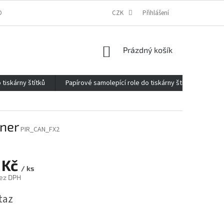
ONTAKTY
O FIRMĚ
REKLAMACE
CZK
ELEKTROMOBILITA 2020
Přihlášení
NÁKUPNÍ
Prázdný košík
KOŠÍK
 tiskárny štítků
Papírové samolepící role do tiskárny štítků
Kan
oner
PIR_CAN_FX2
 Kč
/ ks
ez DPH
taz