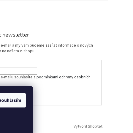
t newsletter
j e-mail a my vám budeme zasílat informace o nových
 na našem e-shopu.
ček.
 e-mailu souhlasíte s
podmínkami ochrany osobních
ÁSIT SE
Souhlasím
Vytvořil Shoptet