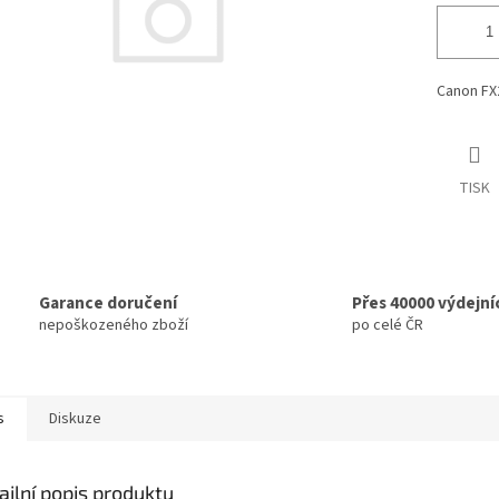
Canon FX
TISK
Garance doručení
Přes 40000 výdejní
nepoškozeného zboží
po celé ČR
s
Diskuze
ailní popis produktu