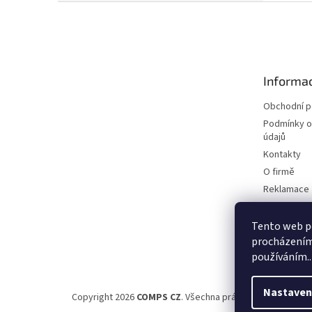
Z
á
p
a
t
Informac
í
Obchodní 
Podmínky o
údajů
Kontakty
O firmě
Reklamace
Elektromobi
Certifikáty
Tento web po
procházením 
Možnosti d
používáním..
Nastaven
Copyright 2026
COMPS CZ
. Všechna práva vyhrazena.