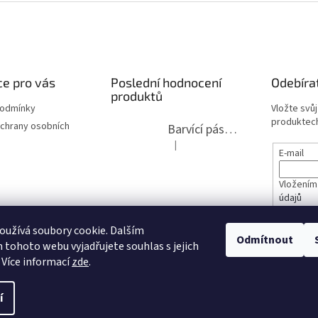
e pro vás
Poslední hodnocení
Odebíra
produktů
podmínky
Vložte svů
produktech
chrany osobních
Barvící páska pro psací stroje DIN 1, DIN 13/10, LAND, PA červenočerná
|
Hodnocení produktu je 5 z 5 hvězdi
E-mail
Vložením
údajů
lita 2020
užívá soubory cookie. Dalším
PŘIHL
Odmítnout
tohoto webu vyjadřujete souhlas s jejich
opravy
 Více informací
zde
.
í