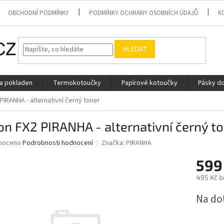
OBCHODNÍ PODMÍNKY
PODMÍNKY OCHRANY OSOBNÍCH ÚDAJŮ
K
HLEDAT
 a pokladen
Termokotoučky
Papírové kotoučky
Pásky do
PIRANHA - alternativní černý toner
n FX2 PIRANHA - alternativní černý t
né
noceno
Podrobnosti hodnocení
Značka:
PIRANHA
ní
599
u
495 Kč b
Měrná
Na do
cena:
ek.