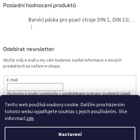
Poslední hodnocení produktů
Barvící páska pro psací stroje DIN 1, DIN 13/10, LAND, PA červenočerná
|
Hodnocení produktu je 5 z 5 hvězdiček.
Odebírat newsletter
Vložte svůj e-mail a my vám budeme zasílat informace o nových
produktech na našem e-shopu.
E-mail
Vložením e-mailu souhlasíte s
podmínkami ochrany osobních údajů
Tento web používá soubory cookie. Dalším procházením
PŘIHLÁSIT SE
tohoto webu vyjadřujete souhlas s jejich používáním.. Více
informací
zde
.
Nastavení
Vytvořil Shoptet