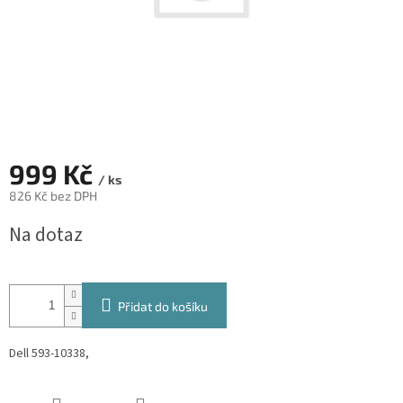
999 Kč
/ ks
826 Kč bez DPH
Měrná
Na dotaz
cena:
Přidat do košíku
Dell 593-10338,