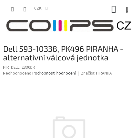
Přejít
NÁKUP
na
CZK
obsah
KOŠÍK
Dell 593-10338, PK496 PIRANHA -
alternativní válcová jednotka
PIR_DELL_2330DR
Průměrné
Neohodnoceno
Podrobnosti hodnocení
Značka:
PIRANHA
hodnocení
produktu
je
0,0
z
5
hvězdiček.