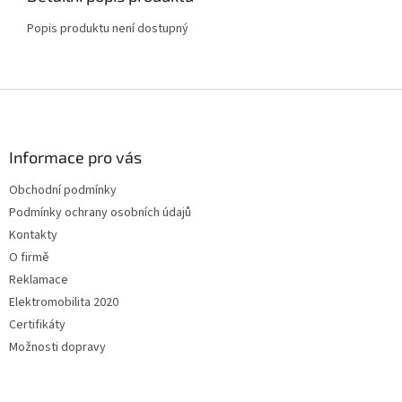
Popis produktu není dostupný
Z
á
p
a
Informace pro vás
t
Obchodní podmínky
í
Podmínky ochrany osobních údajů
Kontakty
O firmě
Reklamace
Elektromobilita 2020
Certifikáty
Možnosti dopravy