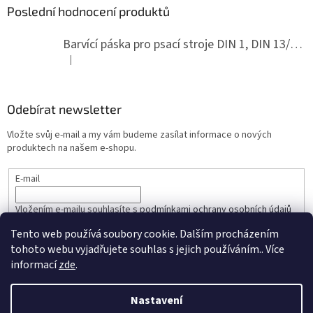
Poslední hodnocení produktů
Barvící páska pro psací stroje DIN 1, DIN 13/10, LAND, PA červenočerná
|
Hodnocení produktu je 5 z 5 hvězdiček.
Odebírat newsletter
Vložte svůj e-mail a my vám budeme zasílat informace o nových
produktech na našem e-shopu.
E-mail
Vložením e-mailu souhlasíte s
podmínkami ochrany osobních údajů
Tento web používá soubory cookie. Dalším procházením
PŘIHLÁSIT SE
tohoto webu vyjadřujete souhlas s jejich používáním.. Více
informací
zde
.
Nastavení
Vytvořil Shoptet