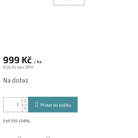
999 Kč
/ ks
826 Kč bez DPH
Měrná
Na dotaz
cena:
Přidat do košíku
Dell 593-10496,