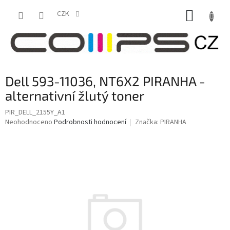
Přejít
NÁKUP
na
CZK
obsah
KOŠÍK
Dell 593-11036, NT6X2 PIRANHA -
alternativní žlutý toner
PIR_DELL_2155Y_A1
Průměrné
Neohodnoceno
Podrobnosti hodnocení
Značka:
PIRANHA
hodnocení
produktu
je
0,0
z
5
hvězdiček.