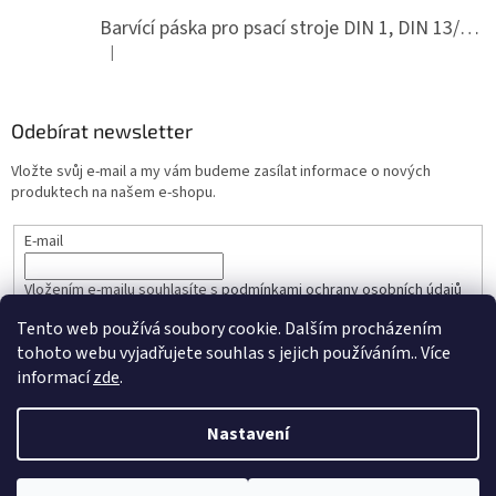
Barvící páska pro psací stroje DIN 1, DIN 13/10, LAND, PA červenočerná
|
Hodnocení produktu je 5 z 5 hvězdiček.
Odebírat newsletter
Vložte svůj e-mail a my vám budeme zasílat informace o nových
produktech na našem e-shopu.
E-mail
Vložením e-mailu souhlasíte s
podmínkami ochrany osobních údajů
Tento web používá soubory cookie. Dalším procházením
PŘIHLÁSIT SE
tohoto webu vyjadřujete souhlas s jejich používáním.. Více
informací
zde
.
Nastavení
Vytvořil Shoptet