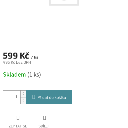
599 Kč
/ ks
495 Kč bez DPH
Měrná
Skladem
(1 ks)
cena:
Přidat do košíku
ZEPTAT SE
SDÍLET