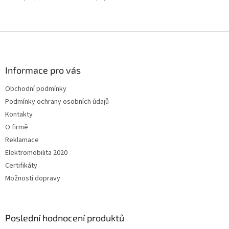
Z
á
p
a
Informace pro vás
t
Obchodní podmínky
í
Podmínky ochrany osobních údajů
Kontakty
O firmě
Reklamace
Elektromobilita 2020
Certifikáty
Možnosti dopravy
Poslední hodnocení produktů