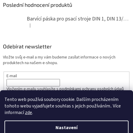
Poslední hodnocení produktů
Barvící páska pro psací stroje DIN 1, DIN 13/10, LAND, PA červenočerná
|
Hodnocení produktu je 5 z 5 hvězdiček.
Odebírat newsletter
Vložte svůj e-mail a my vám budeme zasílat informace o nových
produktech na našem e-shopu.
E-mail
Vložením e-mailu souhlasíte s
podmínkami ochrany osobních údajů
Tento web používá soubory cookie. Dalším procházením
PŘIHLÁSIT SE
tohoto webu vyjadřujete souhlas s jejich používáním.. Více
informací
zde
.
Nastavení
Vytvořil Shoptet