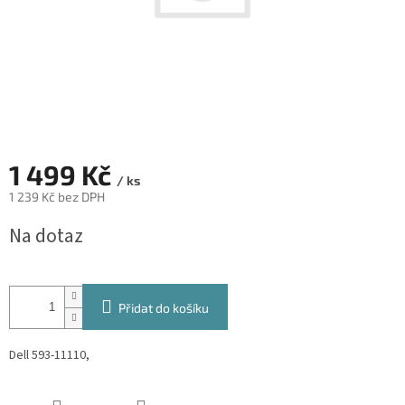
1 499 Kč
/ ks
1 239 Kč bez DPH
Měrná
Na dotaz
cena:
Přidat do košíku
Dell 593-11110,