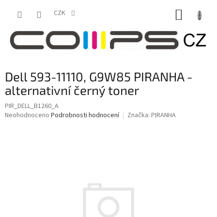
Přejít
NÁKUP
na
CZK
obsah
KOŠÍK
Dell 593-11110, G9W85 PIRANHA -
alternativní černý toner
PIR_DELL_B1260_A
Průměrné
Neohodnoceno
Podrobnosti hodnocení
Značka:
PIRANHA
hodnocení
produktu
je
0,0
z
5
hvězdiček.