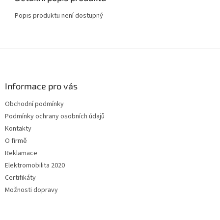
Popis produktu není dostupný
Z
á
p
a
Informace pro vás
t
Obchodní podmínky
í
Podmínky ochrany osobních údajů
Kontakty
O firmě
Reklamace
Elektromobilita 2020
Certifikáty
Možnosti dopravy