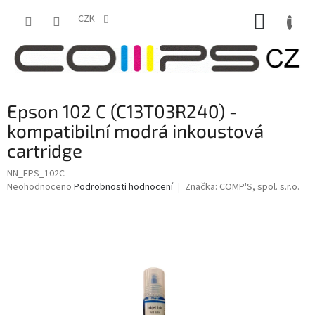
Přejít
NÁKUP
na
CZK
obsah
KOŠÍK
Epson 102 C (C13T03R240) -
kompatibilní modrá inkoustová
cartridge
NN_EPS_102C
Průměrné
Neohodnoceno
Podrobnosti hodnocení
Značka:
COMP'S, spol. s.r.o.
hodnocení
produktu
je
0,0
z
5
hvězdiček.