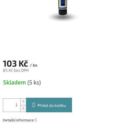
103 Kč
/ ks
85 Kč bez DPH
Měrná
Skladem
(5 ks)
cena:
Přidat do košíku
Detailní informace