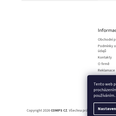
Z
á
p
a
t
Informac
í
Obchodní 
Podmínky o
údajů
Kontakty
O firmě
Reklamace
Elektromobi
Certifikáty
Tento web po
procházením 
Možnosti d
používáním..
Nastaven
Copyright 2026
COMPS CZ
. Všechna práva vyhrazena.