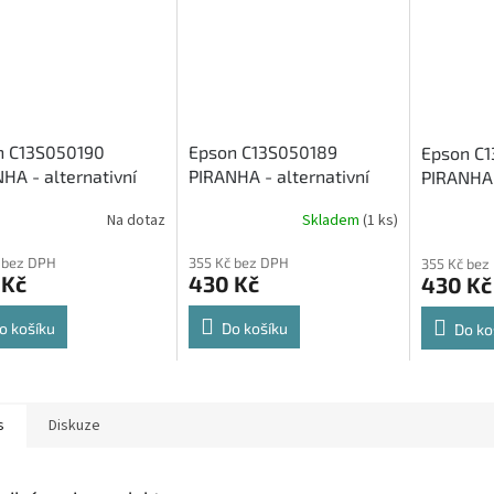
n C13S050190
Epson C13S050189
Epson C
HA - alternativní
PIRANHA - alternativní
PIRANHA 
 toner ( 4 000 kopií)
modrý toner (4 000 kopií)
červený 
Na dotaz
Skladem
(1 ks)
kopií)
 bez DPH
355 Kč bez DPH
355 Kč bez
 Kč
430 Kč
430 Kč
o košíku
Do košíku
Do ko
s
Diskuze