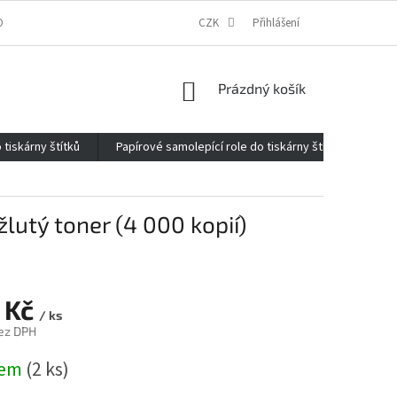
ONTAKTY
O FIRMĚ
REKLAMACE
CZK
ELEKTROMOBILITA 2020
Přihlášení
NÁKUPNÍ
Prázdný košík
KOŠÍK
 tiskárny štítků
Papírové samolepící role do tiskárny štítků
Kan
lutý toner (4 000 kopií)
 Kč
/ ks
ez DPH
dem
(2 ks)