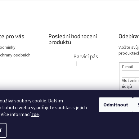
e pro vás
Poslední hodnocení
Odebíra
produktů
podmínky
Vložte svů
produktech
chrany osobních
Barvící páska pro psací stroje DIN 1, DIN 13/10, LAND, PA červenočerná
|
Hodnocení produktu je 5 z 5 hvězdi
E-mail
Vložením
údajů
lita 2020
užívá soubory cookie. Dalším
PŘIHL
Odmítnout
tohoto webu vyjadřujete souhlas s jejich
opravy
 Více informací
zde
.
í