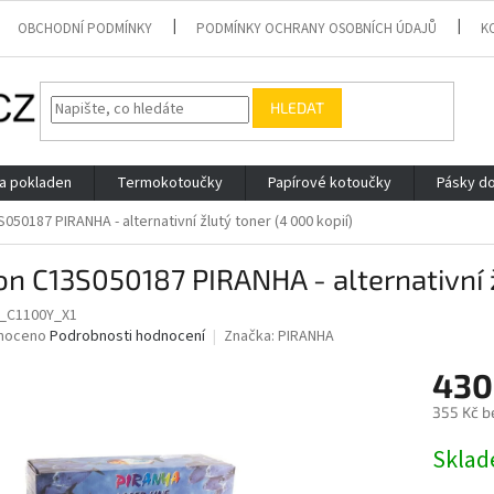
OBCHODNÍ PODMÍNKY
PODMÍNKY OCHRANY OSOBNÍCH ÚDAJŮ
K
HLEDAT
 a pokladen
Termokotoučky
Papírové kotoučky
Pásky do
050187 PIRANHA - alternativní žlutý toner (4 000 kopií)
n C13S050187 PIRANHA - alternativní ž
_C1100Y_X1
né
noceno
Podrobnosti hodnocení
Značka:
PIRANHA
ní
430
u
355 Kč b
Měrná
Skla
cena:
ek.