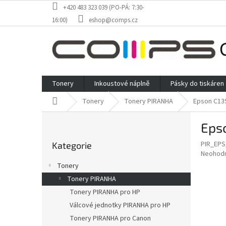
Přejít
+420 483 323 039 (PO-PÁ: 7:30-
na
16:00)
eshop@comps.cz
obsah
Tonery
Inkoustové náplně
Pásky do tiskáren
Domů
Tonery
Tonery PIRANHA
Epson C13S
P
Epso
o
Přeskočit
s
PIR_EPS
Kategorie
kategorie
t
Průměr
Neohod
r
hodnoce
Tonery
a
produkt
Tonery PIRANHA
je
n
0,0
Tonery PIRANHA pro HP
n
z
í
Válcové jednotky PIRANHA pro HP
5
p
Tonery PIRANHA pro Canon
hvězdič