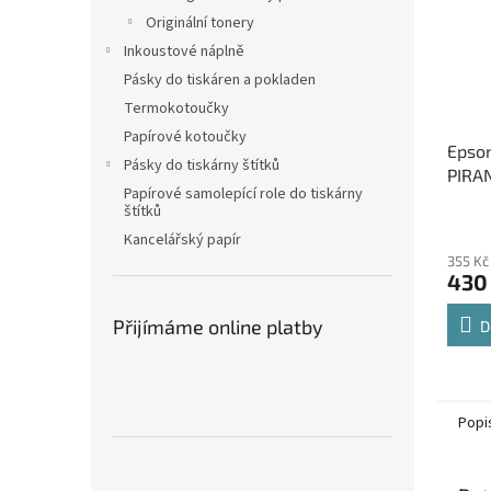
Originální tonery
Inkoustové náplně
Pásky do tiskáren a pokladen
Termokotoučky
Papírové kotoučky
Epso
Pásky do tiskárny štítků
PIRAN
Papírové samolepící role do tiskárny
černý
štítků
Kancelářský papír
355 Kč
430
Přijímáme online platby
D
Popi