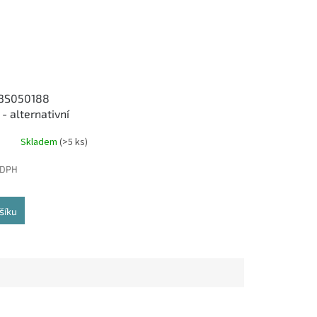
13S050188
- alternativní
toner (4 000
Skladem
(>5 ks)
 DPH
šíku