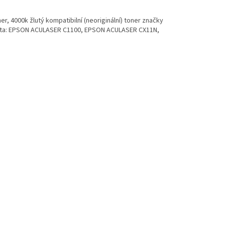
r, 4000k žlutý kompatibilní (neoriginální) toner značky
bilita: EPSON ACULASER C1100, EPSON ACULASER CX11N,