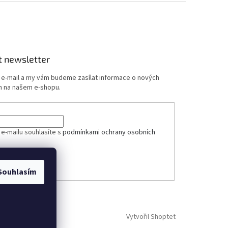
t newsletter
j e-mail a my vám budeme zasílat informace o nových
 na našem e-shopu.
ček.
 e-mailu souhlasíte s
podmínkami ochrany osobních
ÁSIT SE
Souhlasím
Vytvořil Shoptet