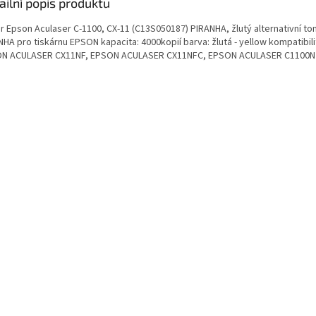
ailní popis produktu
 Epson Aculaser C-1100, CX-11 (C13S050187) PIRANHA, žlutý alternativní tone
NHA pro tiskárnu EPSON kapacita: 4000kopií barva: žlutá - yellow kompati
N ACULASER CX11NF, EPSON ACULASER CX11NFC, EPSON ACULASER C1100N