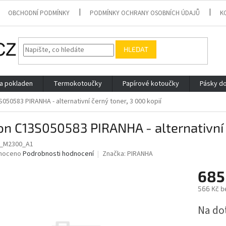
OBCHODNÍ PODMÍNKY
PODMÍNKY OCHRANY OSOBNÍCH ÚDAJŮ
K
HLEDAT
 a pokladen
Termokotoučky
Papírové kotoučky
Pásky do
050583 PIRANHA - alternativní černý toner, 3 000 kopií
n C13S050583 PIRANHA - alternativní č
S_M2300_A1
né
noceno
Podrobnosti hodnocení
Značka:
PIRANHA
ní
685
u
566 Kč b
Měrná
Na do
cena:
ek.