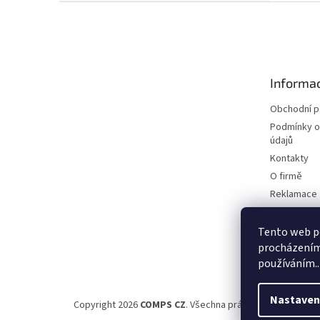
Z
á
p
a
t
Informac
í
Obchodní 
Podmínky o
údajů
Kontakty
O firmě
Reklamace
Elektromobi
Certifikáty
Tento web po
procházením 
Možnosti d
používáním..
Nastaven
Copyright 2026
COMPS CZ
. Všechna práva vyhrazena.