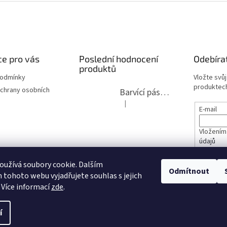
e pro vás
Poslední hodnocení
Odebíra
produktů
podmínky
Vložte svů
produktech
chrany osobních
Barvící páska pro psací stroje DIN 1, DIN 13/10, LAND, PA červenočerná
|
Hodnocení produktu je 5 z 5 hvězdi
E-mail
Vložením
údajů
lita 2020
užívá soubory cookie. Dalším
PŘIHL
Odmítnout
tohoto webu vyjadřujete souhlas s jejich
opravy
 Více informací
zde
.
í