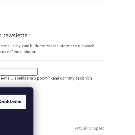
t newsletter
j e-mail a my vám budeme zasílat informace o nových
 na našem e-shopu.
ček.
 e-mailu souhlasíte s
podmínkami ochrany osobních
ÁSIT SE
Souhlasím
Vytvořil Shoptet