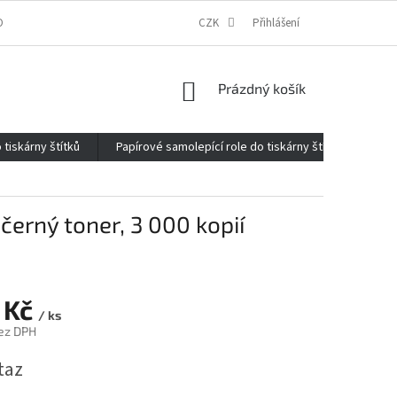
ONTAKTY
O FIRMĚ
REKLAMACE
CZK
ELEKTROMOBILITA 2020
Přihlášení
NÁKUPNÍ
Prázdný košík
KOŠÍK
 tiskárny štítků
Papírové samolepící role do tiskárny štítků
Kan
erný toner, 3 000 kopií
 Kč
/ ks
ez DPH
taz