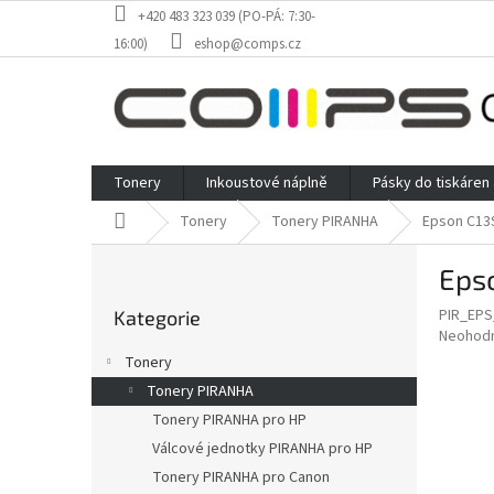
Přejít
+420 483 323 039 (PO-PÁ: 7:30-
na
16:00)
eshop@comps.cz
obsah
Tonery
Inkoustové náplně
Pásky do tiskáren
Domů
Tonery
Tonery PIRANHA
Epson C13S
P
Epso
o
Přeskočit
s
PIR_EP
Kategorie
kategorie
t
Průměr
Neohod
r
hodnoce
Tonery
a
produkt
Tonery PIRANHA
je
n
0,0
Tonery PIRANHA pro HP
n
z
í
Válcové jednotky PIRANHA pro HP
5
p
Tonery PIRANHA pro Canon
hvězdič