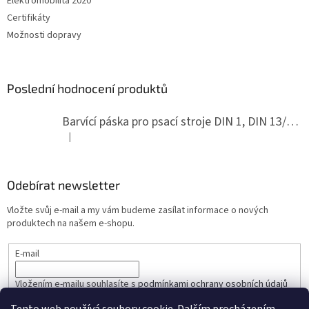
Elektromobilita 2020
Certifikáty
Možnosti dopravy
Poslední hodnocení produktů
Barvící páska pro psací stroje DIN 1, DIN 13/10, LAND, PA červenočerná
|
Hodnocení produktu je 5 z 5 hvězdiček.
Odebírat newsletter
Vložte svůj e-mail a my vám budeme zasílat informace o nových
produktech na našem e-shopu.
E-mail
Vložením e-mailu souhlasíte s
podmínkami ochrany osobních údajů