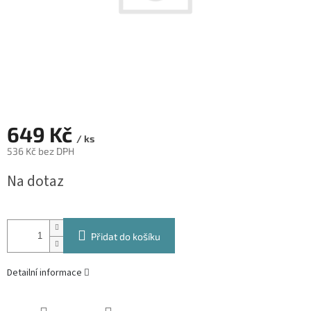
649 Kč
/ ks
536 Kč bez DPH
Měrná
Na dotaz
cena:
Přidat do košíku
Detailní informace