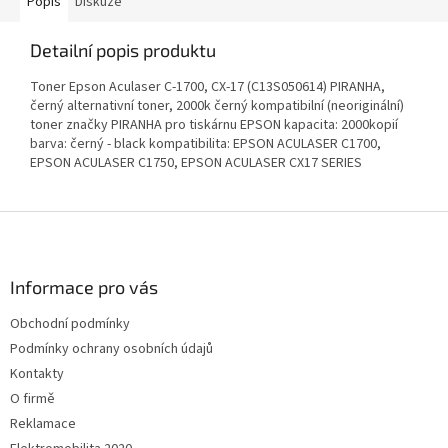
Popis
Diskuze
Detailní popis produktu
Toner Epson Aculaser C-1700, CX-17 (C13S050614) PIRANHA,
černý alternativní toner, 2000k černý kompatibilní (neoriginální)
toner značky PIRANHA pro tiskárnu EPSON kapacita: 2000kopií
barva: černý - black kompatibilita: EPSON ACULASER C1700,
EPSON ACULASER C1750, EPSON ACULASER CX17 SERIES
Z
á
p
a
Informace pro vás
t
Obchodní podmínky
í
Podmínky ochrany osobních údajů
Kontakty
O firmě
Reklamace