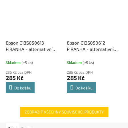
Epson C13S050613
Epson C13S050612
PIRANHA - alternativní
PIRANHA - alternativní
modrý toner (1 400 kopií)
červený toner (1 400 kopií)
Skladem
(>5 ks)
Skladem
(>5 ks)
236 Kč bez DPH
236 Kč bez DPH
285 Kč
285 Kč
Do košíku
Do košíku
ZOBRAZIT VŠECHNY SOUVISEJÍCÍ PRODUKTY