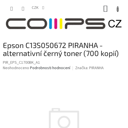
Přejít
NÁKUP
na
CZK
obsah
KOŠÍK
Epson C13S050672 PIRANHA -
alternativní černý toner (700 kopií)
PIR_EPS_C1700BK_A1
Průměrné
Neohodnoceno
Podrobnosti hodnocení
Značka:
PIRANHA
hodnocení
produktu
je
0,0
z
5
hvězdiček.