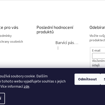
e pro vás
Poslední hodnocení
Odebíra
produktů
podmínky
Vložte svů
produktech
chrany osobních
Barvící páska pro psací stroje DIN 1, DIN 13/10, LAND, PA červenočerná
|
Hodnocení produktu je 5 z 5 hvězdi
E-mail
Vložením
údajů
lita 2020
užívá soubory cookie. Dalším
PŘIHL
Odmítnout
tohoto webu vyjadřujete souhlas s jejich
opravy
 Více informací
zde
.
í