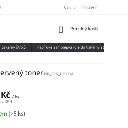
ONTAKTY
O FIRMĚ
REKLAMACE
CZK
ELEKTROMOBILITA 2020
Přihlášení
NÁKUPNÍ
Prázdný košík
KOŠÍK
 tiskárny štítků
Papírové samolepící role do tiskárny štítků
Kan
červený toner
PIR_EPS_C1900M
 Kč
/ ks
ez DPH
dem
(>5 ks)