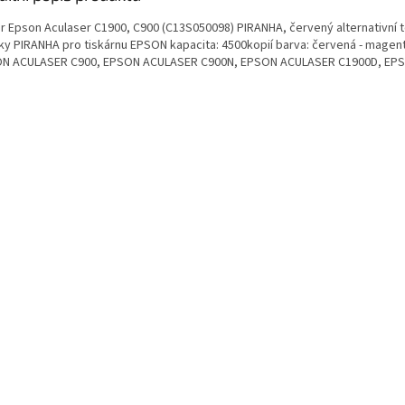
r Epson Aculaser C1900, C900 (C13S050098) PIRANHA, červený alternativní to
ky PIRANHA pro tiskárnu EPSON kapacita: 4500kopií barva: červená - magen
N ACULASER C900, EPSON ACULASER C900N, EPSON ACULASER C1900D, EP