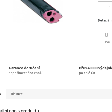
Detailní 
TISK
Garance doručení
Přes 40000 výdejní
nepoškozeného zboží
po celé ČR
s
Diskuze
ailní popis produktu