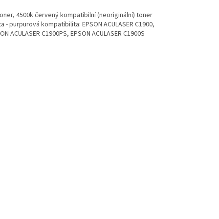
ner, 4500k červený kompatibilní (neoriginální) toner
ta - purpurová kompatibilita: EPSON ACULASER C1900,
SON ACULASER C1900PS, EPSON ACULASER C1900S