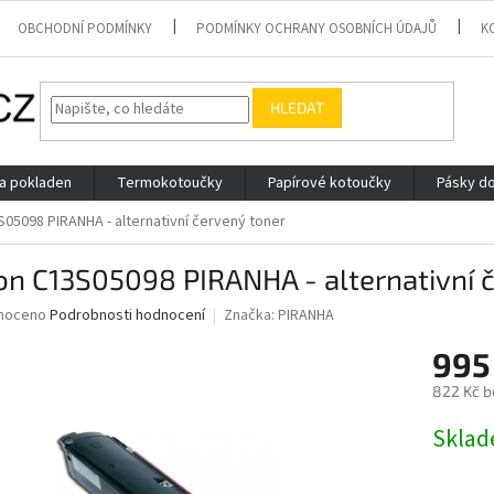
OBCHODNÍ PODMÍNKY
PODMÍNKY OCHRANY OSOBNÍCH ÚDAJŮ
K
HLEDAT
 a pokladen
Termokotoučky
Papírové kotoučky
Pásky do
05098 PIRANHA - alternativní červený toner
n C13S05098 PIRANHA - alternativní 
né
noceno
Podrobnosti hodnocení
Značka:
PIRANHA
ní
995
u
822 Kč b
Měrná
Skla
cena:
ek.