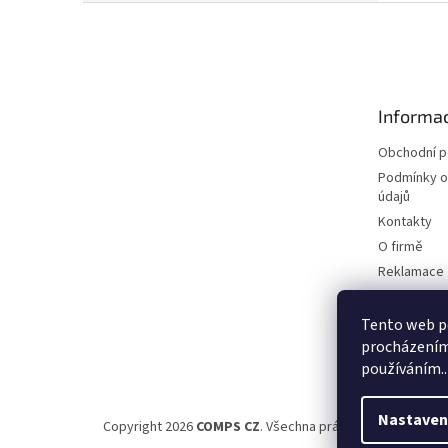
Z
á
p
a
t
Informac
í
Obchodní 
Podmínky o
údajů
Kontakty
O firmě
Reklamace
Elektromobi
Certifikáty
Tento web po
procházením 
Možnosti d
používáním..
Nastaven
Copyright 2026
COMPS CZ
. Všechna práva vyhrazena.