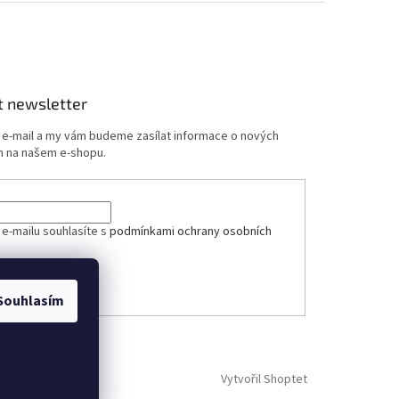
t newsletter
j e-mail a my vám budeme zasílat informace o nových
 na našem e-shopu.
ček.
 e-mailu souhlasíte s
podmínkami ochrany osobních
ÁSIT SE
Souhlasím
Vytvořil Shoptet