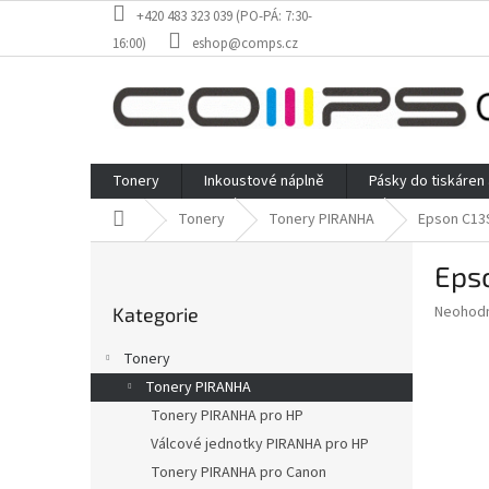
Přejít
+420 483 323 039 (PO-PÁ: 7:30-
na
16:00)
eshop@comps.cz
obsah
Tonery
Inkoustové náplně
Pásky do tiskáren
Domů
Tonery
Tonery PIRANHA
Epson C13S
P
Epso
o
Přeskočit
s
Průměr
Neohod
Kategorie
kategorie
t
hodnoce
r
produkt
Tonery
a
je
Tonery PIRANHA
0,0
n
z
Tonery PIRANHA pro HP
n
5
í
Válcové jednotky PIRANHA pro HP
hvězdič
p
Tonery PIRANHA pro Canon