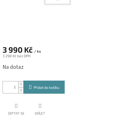
3 990 Kč
/ ks
3 298 Kč bez DPH
Měrná
Na dotaz
cena:
Přidat do košíku
ZEPTAT SE
SDÍLET