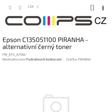
Přejít
NÁKUP
na
CZK
obsah
KOŠÍK
Epson C13S051100 PIRANHA -
alternativní černý toner
PIR_EPS_N7000
Průměrné
Neohodnoceno
Podrobnosti hodnocení
Značka:
PIRANHA
hodnocení
produktu
je
0,0
z
5
hvězdiček.