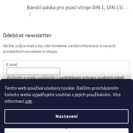
Barvící páska pro psací stroje DIN 1, DIN 13/10, LAND, PA červenočerná
|
Hodnocení produktu je 5 z 5 hvězdiček.
Odebírat newsletter
Vložte svůj e-mail a my vám budeme zasílat informace o nových
produktech na našem e-shopu.
E-mail
Vložením e-mailu souhlasíte s
podmínkami ochrany osobních údajů
Tento web používá soubory cookie. Dalším procházením
PŘIHLÁSIT SE
tohoto webu vyjadřujete souhlas s jejich používáním.. Více
informací
zde
.
Nastavení
Vytvořil Shoptet