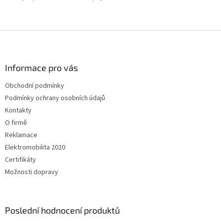
Z
á
p
a
Informace pro vás
t
Obchodní podmínky
í
Podmínky ochrany osobních údajů
Kontakty
O firmě
Reklamace
Elektromobilita 2020
Certifikáty
Možnosti dopravy
Poslední hodnocení produktů