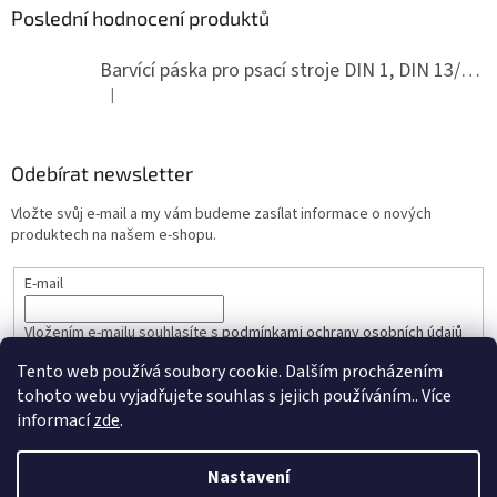
Poslední hodnocení produktů
Barvící páska pro psací stroje DIN 1, DIN 13/10, LAND, PA červenočerná
|
Hodnocení produktu je 5 z 5 hvězdiček.
Odebírat newsletter
Vložte svůj e-mail a my vám budeme zasílat informace o nových
produktech na našem e-shopu.
E-mail
Vložením e-mailu souhlasíte s
podmínkami ochrany osobních údajů
Tento web používá soubory cookie. Dalším procházením
PŘIHLÁSIT SE
tohoto webu vyjadřujete souhlas s jejich používáním.. Více
informací
zde
.
Nastavení
Vytvořil Shoptet