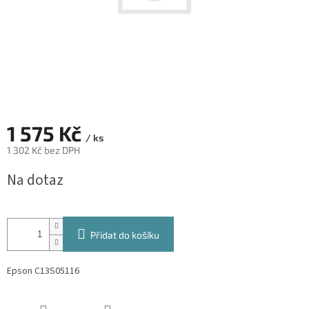
1 575 Kč
/ ks
1 302 Kč bez DPH
Měrná
Na dotaz
cena:
Přidat do košíku
Epson C13S05116