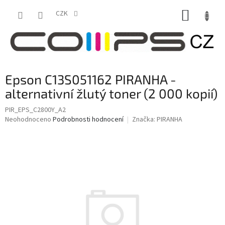
Přejít
NÁKUP
na
CZK
obsah
KOŠÍK
Epson C13S051162 PIRANHA -
alternativní žlutý toner (2 000 kopií)
PIR_EPS_C2800Y_A2
Průměrné
Neohodnoceno
Podrobnosti hodnocení
Značka:
PIRANHA
hodnocení
produktu
je
0,0
z
5
hvězdiček.