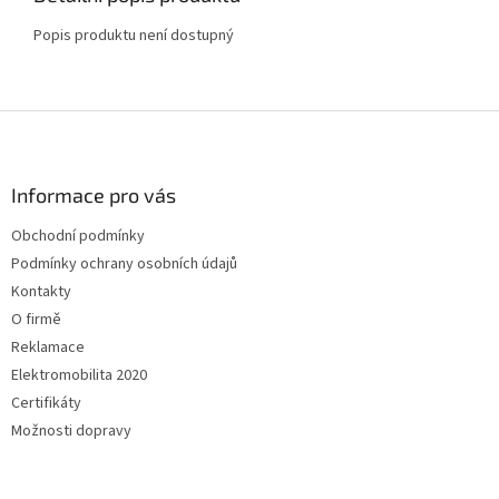
Popis produktu není dostupný
Z
á
p
a
Informace pro vás
t
Obchodní podmínky
í
Podmínky ochrany osobních údajů
Kontakty
O firmě
Reklamace
Elektromobilita 2020
Certifikáty
Možnosti dopravy