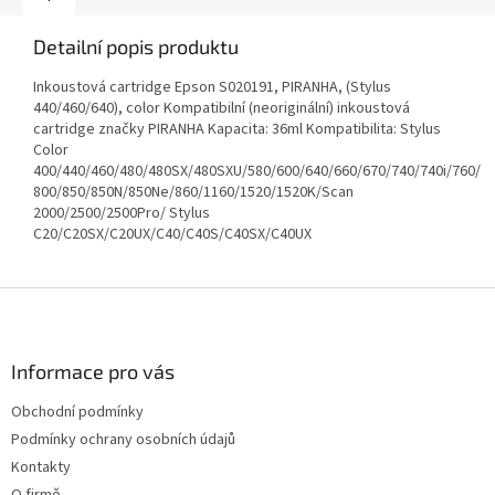
Detailní popis produktu
Inkoustová cartridge Epson S020191, PIRANHA, (Stylus
440/460/640), color Kompatibilní (neoriginální) inkoustová
cartridge značky PIRANHA Kapacita: 36ml Kompatibilita: Stylus
Color
400/440/460/480/480SX/480SXU/580/600/640/660/670/740/740i/760/
800/850/850N/850Ne/860/1160/1520/1520K/Scan
2000/2500/2500Pro/ Stylus
C20/C20SX/C20UX/C40/C40S/C40SX/C40UX
Z
á
p
a
Informace pro vás
t
Obchodní podmínky
í
Podmínky ochrany osobních údajů
Kontakty
O firmě