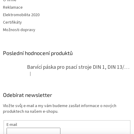
Reklamace
Elektromobilita 2020
Certifikáty
Možnosti dopravy
Poslední hodnocení produktů
Barvící páska pro psací stroje DIN 1, DIN 13/10, LAND, PA červenočerná
|
Hodnocení produktu je 5 z 5 hvězdiček.
Odebírat newsletter
Vložte svůj e-mail a my vám budeme zasílat informace o nových
produktech na našem e-shopu.
E-mail