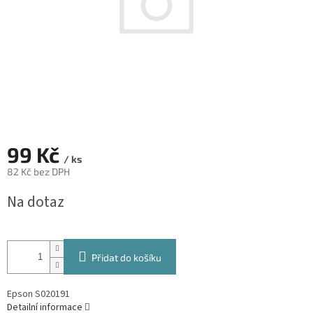
99 Kč
/ ks
82 Kč bez DPH
Měrná
Na dotaz
cena:
Přidat do košíku
Epson S020191
Detailní informace