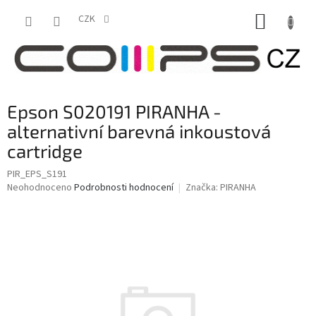
Přejít
NÁKUP
na
CZK
obsah
KOŠÍK
Epson S020191 PIRANHA -
alternativní barevná inkoustová
cartridge
PIR_EPS_S191
Průměrné
Neohodnoceno
Podrobnosti hodnocení
Značka:
PIRANHA
hodnocení
produktu
je
0,0
z
5
hvězdiček.