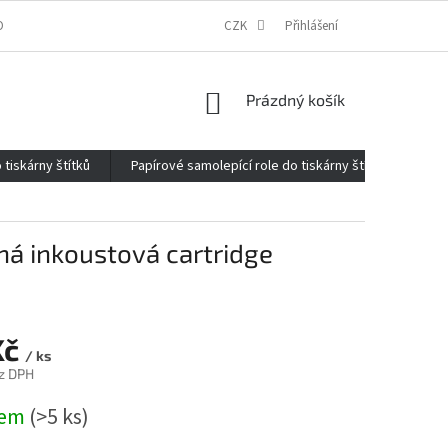
ONTAKTY
O FIRMĚ
REKLAMACE
CZK
ELEKTROMOBILITA 2020
Přihlášení
NÁKUPNÍ
Prázdný košík
KOŠÍK
 tiskárny štítků
Papírové samolepící role do tiskárny štítků
Kan
ná inkoustová cartridge
Kč
/ ks
z DPH
dem
(>5 ks)