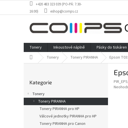
Přejít
+420 483 323 039 (PO-PÁ: 7:30-
na
16:00)
eshop@comps.cz
obsah
Tonery
Inkoustové náplně
Pásky do tiskáren
Domů
Tonery
Tonery PIRANHA
Epson T032
P
Epso
o
Přeskočit
s
PIR_EP
Kategorie
kategorie
t
Průměr
Neohod
r
hodnoce
Tonery
a
produkt
Tonery PIRANHA
je
n
0,0
Tonery PIRANHA pro HP
n
z
í
Válcové jednotky PIRANHA pro HP
5
p
Tonery PIRANHA pro Canon
hvězdič