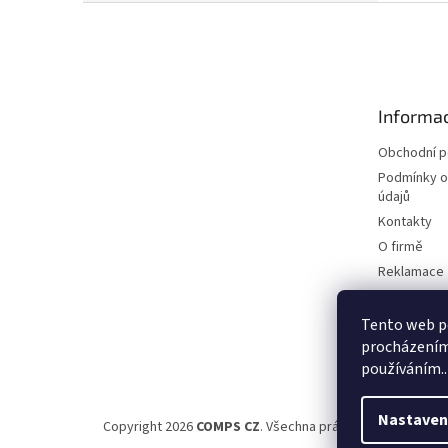
Z
á
p
a
t
Informac
í
Obchodní 
Podmínky o
údajů
Kontakty
O firmě
Reklamace
Elektromobi
Certifikáty
Tento web po
procházením 
Možnosti d
používáním..
Nastaven
Copyright 2026
COMPS CZ
. Všechna práva vyhrazena.