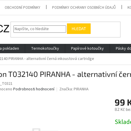
OBCHODNÍ PODMÍNKY
PODMÍNKY OCHRANY OSOBNÍCH ÚDAJŮ
K
HLEDAT
 a pokladen
Termokotoučky
Papírové kotoučky
Pásky do
140 PIRANHA - alternativní černá inkoustová cartridge
n T032140 PIRANHA - alternativní čer
S_T0321
né
noceno
Podrobnosti hodnocení
Značka:
PIRANHA
ní
99 
u
82 Kč be
Měrná
Skla
cena:
ek.