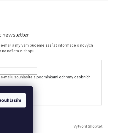
t newsletter
j e-mail a my vám budeme zasílat informace o nových
 na našem e-shopu.
ček.
 e-mailu souhlasíte s
podmínkami ochrany osobních
ÁSIT SE
Souhlasím
Vytvořil Shoptet