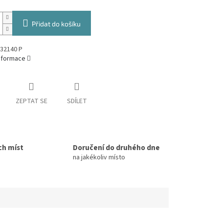
Přidat do košíku
32140 P
informace
ZEPTAT SE
SDÍLET
ch míst
Doručení do druhého dne
na jakékoliv místo