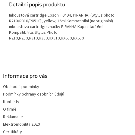
Detailní popis produktu
Inkoustová cartridge Epson T0494, PIRANHA, (Stylus photo
R210/R310/RX510), yellow, 16ml Kompatibilní (neoriginální)
inkoustová cartridge značky PIRANHA Kapacita: 16ml
Kompatibilita: Stylus Photo
R210,R230,R310,R350,RX510,RX630,RX650
Z
á
p
a
Informace pro vás
t
Obchodní podmínky
í
Podmínky ochrany osobních údajů
Kontakty
O firmě
Reklamace
Elektromobilita 2020
Certifikáty