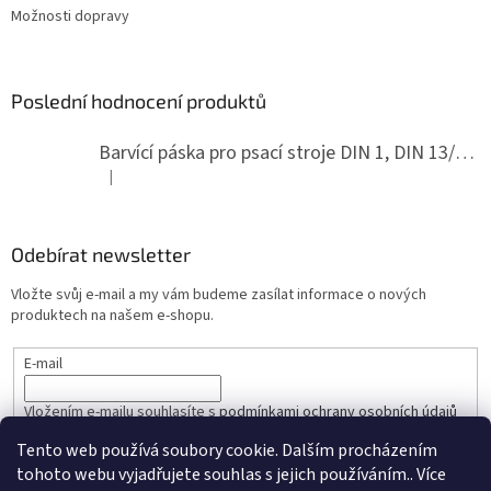
Možnosti dopravy
Poslední hodnocení produktů
Barvící páska pro psací stroje DIN 1, DIN 13/10, LAND, PA červenočerná
|
Hodnocení produktu je 5 z 5 hvězdiček.
Odebírat newsletter
Vložte svůj e-mail a my vám budeme zasílat informace o nových
produktech na našem e-shopu.
E-mail
Vložením e-mailu souhlasíte s
podmínkami ochrany osobních údajů
Tento web používá soubory cookie. Dalším procházením
PŘIHLÁSIT SE
tohoto webu vyjadřujete souhlas s jejich používáním.. Více