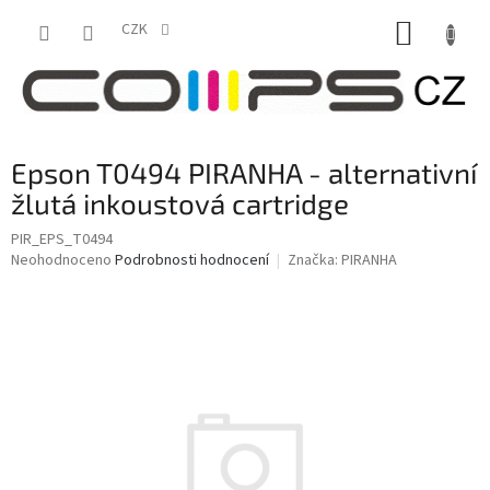
Přejít
NÁKUP
na
CZK
obsah
KOŠÍK
Epson T0494 PIRANHA - alternativní
žlutá inkoustová cartridge
PIR_EPS_T0494
Průměrné
Neohodnoceno
Podrobnosti hodnocení
Značka:
PIRANHA
hodnocení
produktu
je
0,0
z
5
hvězdiček.