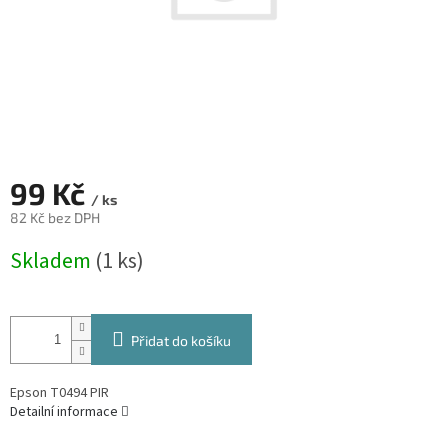
99 Kč
/ ks
82 Kč bez DPH
Měrná
Skladem
(1 ks)
cena:
Přidat do košíku
Epson T0494 PIR
Detailní informace