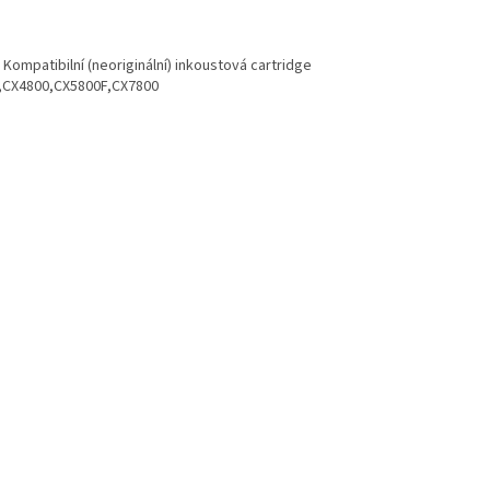
ompatibilní (neoriginální) inkoustová cartridge
0,CX4800,CX5800F,CX7800