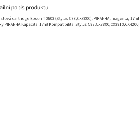
ailní popis produktu
ustová cartridge Epson T0603 (Stylus C88,CX3800), PIRANHA, magenta, 17ml K
ky PIRANHA Kapacita: 17ml Kompatibilita: Stylus C88,CX3800,CX3810,CX420