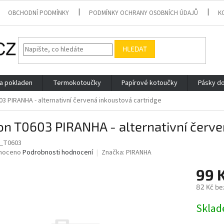
OBCHODNÍ PODMÍNKY
PODMÍNKY OCHRANY OSOBNÍCH ÚDAJŮ
K
HLEDAT
 a pokladen
Termokotoučky
Papírové kotoučky
Pásky do
3 PIRANHA - alternativní červená inkoustová cartridge
n T0603 PIRANHA - alternativní červe
S_T0603
né
noceno
Podrobnosti hodnocení
Značka:
PIRANHA
ní
99 
u
82 Kč be
Měrná
Skla
cena:
ek.