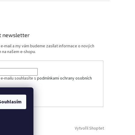
t newsletter
j e-mail a my vám budeme zasílat informace o nových
 na našem e-shopu.
ček.
 e-mailu souhlasíte s
podmínkami ochrany osobních
ÁSIT SE
Souhlasím
Vytvořil Shoptet