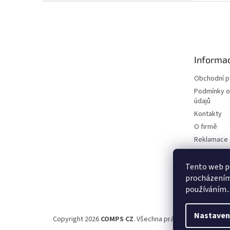
Z
á
p
a
t
Informac
í
Obchodní 
Podmínky o
údajů
Kontakty
O firmě
Reklamace
Elektromobi
Certifikáty
Tento web po
procházením 
Možnosti d
používáním..
Nastaven
Copyright 2026
COMPS CZ
. Všechna práva vyhrazena.