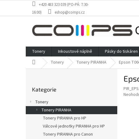
Přejít
+420 483 323 039 (PO-PÁ: 7:30-
na
16:00)
eshop@comps.cz
obsah
Tonery
Inkoustové náplně
Pásky do tiskáren
Domů
Tonery
Tonery PIRANHA
Epson T060
P
Epso
o
Přeskočit
s
PIR_EP
Kategorie
kategorie
t
Průměr
Neohod
r
hodnoce
Tonery
a
produkt
Tonery PIRANHA
je
n
0,0
Tonery PIRANHA pro HP
n
z
í
Válcové jednotky PIRANHA pro HP
5
p
Tonery PIRANHA pro Canon
hvězdič