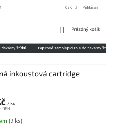
ONTAKTY
O FIRMĚ
REKLAMACE
CZK
ELEKTROMOBILITA 2020
Přihlášení
NÁKUPNÍ
Prázdný košík
KOŠÍK
 tiskárny štítků
Papírové samolepící role do tiskárny štítků
Kan
ná inkoustová cartridge
Kč
/ ks
z DPH
dem
(2 ks)