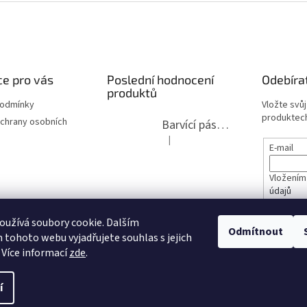
e pro vás
Poslední hodnocení
Odebíra
produktů
podmínky
Vložte svů
produktech
chrany osobních
Barvící páska pro psací stroje DIN 1, DIN 13/10, LAND, PA červenočerná
|
Hodnocení produktu je 5 z 5 hvězdi
E-mail
Vložením
údajů
lita 2020
užívá soubory cookie. Dalším
PŘIHL
Odmítnout
tohoto webu vyjadřujete souhlas s jejich
opravy
 Více informací
zde
.
í