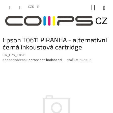
Přejít
NÁKUP
na
CZK
obsah
KOŠÍK
Epson T0611 PIRANHA - alternativní
černá inkoustová cartridge
PIR_EPS_T0611
Průměrné
Neohodnoceno
Podrobnosti hodnocení
Značka:
PIRANHA
hodnocení
produktu
je
0,0
z
5
hvězdiček.