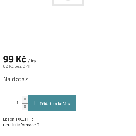
99 Kč
/ ks
82 Kč bez DPH
Měrná
Na dotaz
cena:
Přidat do košíku
Epson T0611 PIR
Detailní informace