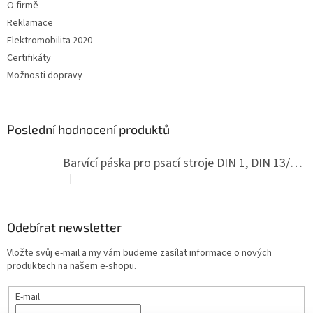
O firmě
Reklamace
Elektromobilita 2020
Certifikáty
Možnosti dopravy
Poslední hodnocení produktů
Barvící páska pro psací stroje DIN 1, DIN 13/10, LAND, PA červenočerná
|
Hodnocení produktu je 5 z 5 hvězdiček.
Odebírat newsletter
Vložte svůj e-mail a my vám budeme zasílat informace o nových
produktech na našem e-shopu.
E-mail