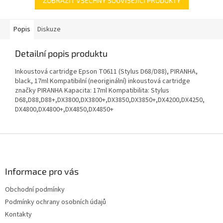
ZOBRAZIT VŠECHNY SOUVISEJÍCÍ PRODUKTY
Popis
Diskuze
Detailní popis produktu
Inkoustová cartridge Epson T0611 (Stylus D68/D88), PIRANHA,
black, 17ml Kompatibilní (neoriginální) inkoustová cartridge
značky PIRANHA Kapacita: 17ml Kompatibilita: Stylus
D68,D88,D88+,DX3800,DX3800+,DX3850,DX3850+,DX4200,DX4250,
DX4800,DX4800+,DX4850,DX4850+
Z
á
p
a
Informace pro vás
t
Obchodní podmínky
í
Podmínky ochrany osobních údajů
Kontakty