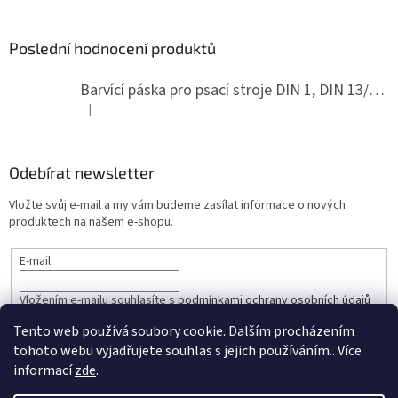
Poslední hodnocení produktů
Barvící páska pro psací stroje DIN 1, DIN 13/10, LAND, PA červenočerná
|
Hodnocení produktu je 5 z 5 hvězdiček.
Odebírat newsletter
Vložte svůj e-mail a my vám budeme zasílat informace o nových
produktech na našem e-shopu.
E-mail
Vložením e-mailu souhlasíte s
podmínkami ochrany osobních údajů
Tento web používá soubory cookie. Dalším procházením
PŘIHLÁSIT SE
tohoto webu vyjadřujete souhlas s jejich používáním.. Více
informací
zde
.