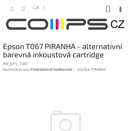
Přejít
NÁKUP
na
CZK
obsah
KOŠÍK
Epson T067 PIRANHA - alternativní
barevná inkoustová cartridge
PIR_EPS_T067
Průměrné
Neohodnoceno
Podrobnosti hodnocení
Značka:
PIRANHA
hodnocení
produktu
je
0,0
z
5
hvězdiček.