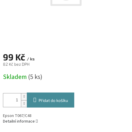
99 Kč
/ ks
82 Kč bez DPH
Měrná
Skladem
(5 ks)
cena:
Přidat do košíku
Epson T067/C48
Detailní informace