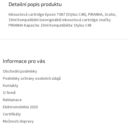
Detailní popis produktu
Inkoustová cartridge Epson T067 (Stylus C48), PIRANHA, 3color,
33ml Kompatibilní (neoriginální) inkoustová cartridge značky
PIRANHA Kapacita: 33ml Kompatibilita: Stylus C48
Z
á
p
a
Informace pro vás
t
Obchodní podmínky
í
Podmínky ochrany osobních údajů
Kontakty
O firmě
Reklamace
Elektromobilita 2020
Certifikáty
Možnosti dopravy