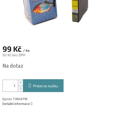
99 Kč
/ ks
82 Kč bez DPH
Měrná
Na dotaz
cena:
Přidat do košíku
Epson T0804 PIR
Detailní informace