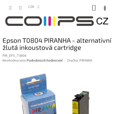
Přejít
NÁKUP
na
CZK
obsah
KOŠÍK
Epson T0804 PIRANHA - alternativní
žlutá inkoustová cartridge
PIR_EPS_T0804
Průměrné
Neohodnoceno
Podrobnosti hodnocení
Značka:
PIRANHA
hodnocení
produktu
je
0,0
z
5
hvězdiček.