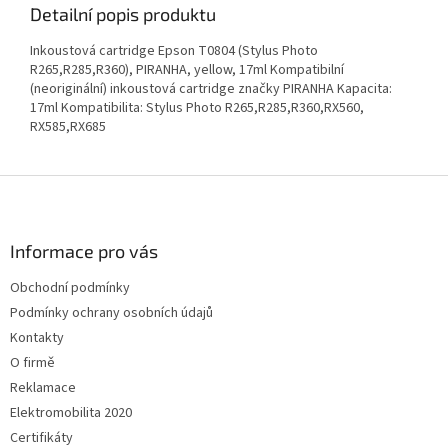
Detailní popis produktu
Inkoustová cartridge Epson T0804 (Stylus Photo
R265,R285,R360), PIRANHA, yellow, 17ml Kompatibilní
(neoriginální) inkoustová cartridge značky PIRANHA Kapacita:
17ml Kompatibilita: Stylus Photo R265,R285,R360,RX560,
RX585,RX685
Z
á
p
a
Informace pro vás
t
Obchodní podmínky
í
Podmínky ochrany osobních údajů
Kontakty
O firmě
Reklamace
Elektromobilita 2020
Certifikáty