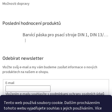
Možnosti dopravy
Poslední hodnocení produktů
Barvící páska pro psací stroje DIN 1, DIN 13/10, LAND, PA červenočerná
|
Hodnocení produktu je 5 z 5 hvězdiček.
Odebírat newsletter
Vložte svůj e-mail a my vám budeme zasílat informace o nových
produktech na našem e-shopu.
E-mail
Vložením e-mailu souhlasíte s
podmínkami ochrany osobních údajů
Tento web používá soubory cookie. Dalším procházením
PŘIHLÁSIT SE
tohoto webu vyjadřujete souhlas s jejich používáním.. Více